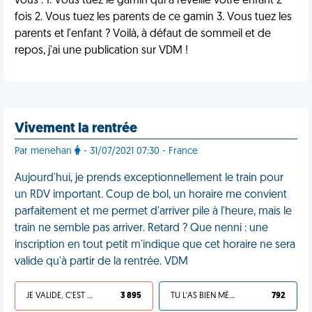
vous : 1. Vous tuez le gamin qui a réveillé votre enfant 2
fois 2. Vous tuez les parents de ce gamin 3. Vous tuez les
parents et l'enfant ? Voilà, à défaut de sommeil et de
repos, j'ai une publication sur VDM !
Vivement la rentrée
Par menehan
- 31/07/2021 07:30 - France
Aujourd'hui, je prends exceptionnellement le train pour
un RDV important. Coup de bol, un horaire me convient
parfaitement et me permet d'arriver pile à l'heure, mais le
train ne semble pas arriver. Retard ? Que nenni : une
inscription en tout petit m'indique que cet horaire ne sera
valide qu'à partir de la rentrée. VDM
JE VALIDE, C'EST UNE VDM
3 895
TU L'AS BIEN MÉRITÉ
792