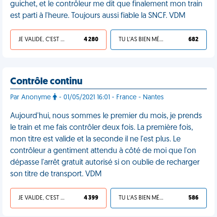
guichet, et le contrôleur me dit que finalement mon train
est parti à l'heure. Toujours aussi fiable la SNCF. VDM
JE VALIDE, C'EST UNE VDM
4 280
TU L'AS BIEN MÉRITÉ
682
Contrôle continu
Par Anonyme
- 01/05/2021 16:01 - France - Nantes
Aujourd'hui, nous sommes le premier du mois, je prends
le train et me fais contrôler deux fois. La première fois,
mon titre est valide et la seconde il ne l'est plus. Le
contrôleur a gentiment attendu à côté de moi que l'on
dépasse l'arrêt gratuit autorisé si on oublie de recharger
son titre de transport. VDM
JE VALIDE, C'EST UNE VDM
4 399
TU L'AS BIEN MÉRITÉ
586