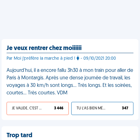
Je veux rentrer chez moiiiiii
Par Moi j'préfère la marche à pied !
- 09/10/2021 20:00
Aujourd'hui, il a encore fallu 3h30 à mon train pour aller de
Paris à Montargis. Après une dense journée de travail, les
voyages à 30 km/h sont longs… Très longs. Et les soirées,
courtes… Très courtes. VDM
JE VALIDE, C'EST UNE VDM
3 446
TU L'AS BIEN MÉRITÉ
347
Trop tard