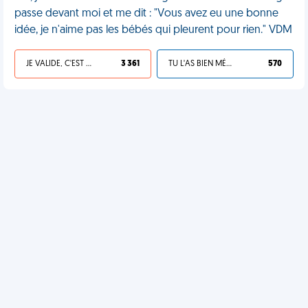
passe devant moi et me dit : "Vous avez eu une bonne
idée, je n'aime pas les bébés qui pleurent pour rien." VDM
JE VALIDE, C'EST UNE VDM
3 361
TU L'AS BIEN MÉRITÉ
570