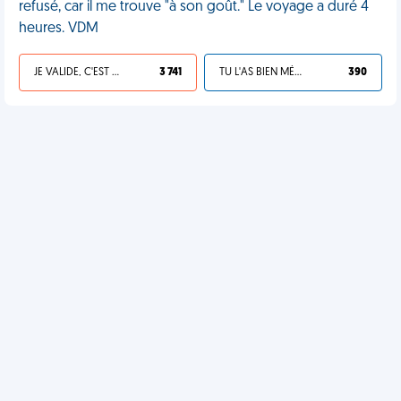
refusé, car il me trouve "à son goût." Le voyage a duré 4
heures. VDM
JE VALIDE, C'EST UNE VDM
3 741
TU L'AS BIEN MÉRITÉ
390