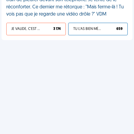
train de pleurer devant son téléphone. Je tente de le
réconforter. Ce dernier me rétorque : "Mais ferme-là ! Tu
vois pas que je regarde une vidéo drôle ?" VDM
JE VALIDE, C'EST UNE VDM
3 174
TU L'AS BIEN MÉRITÉ
659