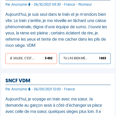
Par Anonyme
- 06/10/2021 09:30 - France - Plomeur
Aujourd'hui, je suis seul dans le train et je m’endors bien
vite. Le train s’arrête, je me réveille en lâchant une caisse
phénoménale, digne d’une équipe de sumo. J’ouvre les
yeux, la rame est pleine ; certains éclatent de rire, je
referme les yeux et tente de me cacher dans les plis de
mon siège. VDM
JE VALIDE, C'EST UNE VDM
3 492
TU L'AS BIEN MÉRITÉ
1 003
SNCF VDM
Par Anonyme
- 06/09/2021 12:00 - France
Aujourd'hui, je voyage en train avec ma sœur. Je
demande au garçon assis à côté d'échanger sa place
avec celle de ma sœur, quelques sièges plus loin. Il a