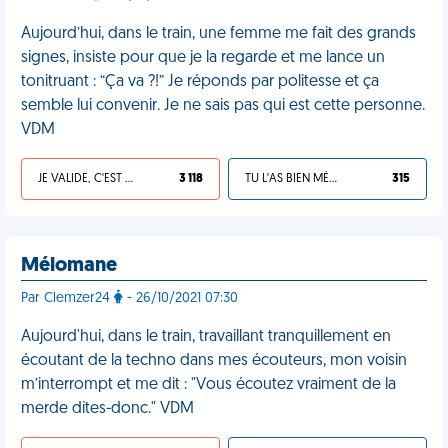
Aujourd’hui, dans le train, une femme me fait des grands
signes, insiste pour que je la regarde et me lance un
tonitruant : “Ça va ?!” Je réponds par politesse et ça
semble lui convenir. Je ne sais pas qui est cette personne.
VDM
JE VALIDE, C'EST UNE VDM
3 118
TU L'AS BIEN MÉRITÉ
315
Mélomane
Par Clemzer24
- 26/10/2021 07:30
Aujourd'hui, dans le train, travaillant tranquillement en
écoutant de la techno dans mes écouteurs, mon voisin
m’interrompt et me dit : "Vous écoutez vraiment de la
merde dites-donc." VDM