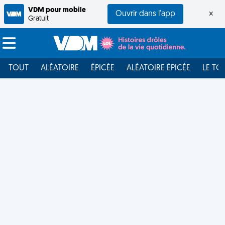
VDM pour mobile
Ouvrir dans l'app
×
Gratuit
TOUT
ALÉATOIRE
ÉPICÉE
ALÉATOIRE ÉPICÉE
LE TO