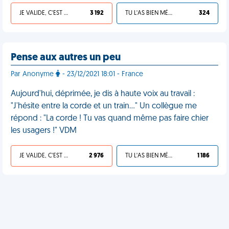
JE VALIDE, C'EST UNE VDM
3 192
TU L'AS BIEN MÉRITÉ
324
Pense aux autres un peu
Par Anonyme
- 23/12/2021 18:01 - France
Aujourd'hui, déprimée, je dis à haute voix au travail :
"J'hésite entre la corde et un train…" Un collègue me
répond : "La corde ! Tu vas quand même pas faire chier
les usagers !" VDM
JE VALIDE, C'EST UNE VDM
2 976
TU L'AS BIEN MÉRITÉ
1 186