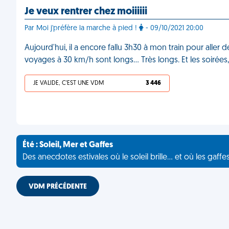
Je veux rentrer chez moiiiiii
Par Moi j'préfère la marche à pied !
- 09/10/2021 20:00
Aujourd'hui, il a encore fallu 3h30 à mon train pour aller 
voyages à 30 km/h sont longs… Très longs. Et les soirées
JE VALIDE, C'EST UNE VDM
3 446
Été : Soleil, Mer et Gaffes
Des anecdotes estivales où le soleil brille... et où les gaffe
VDM PRÉCÉDENTE