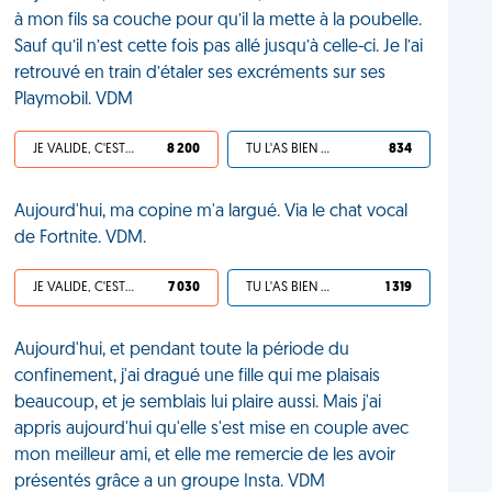
à mon fils sa couche pour qu’il la mette à la poubelle.
Sauf qu’il n’est cette fois pas allé jusqu’à celle-ci. Je l’ai
retrouvé en train d’étaler ses excréments sur ses
Playmobil. VDM
JE VALIDE, C'EST UNE VDM
8 200
TU L'AS BIEN MÉRITÉ
834
Aujourd'hui, ma copine m'a largué. Via le chat vocal
de Fortnite. VDM.
JE VALIDE, C'EST UNE VDM
7 030
TU L'AS BIEN MÉRITÉ
1 319
Aujourd'hui, et pendant toute la période du
confinement, j'ai dragué une fille qui me plaisais
beaucoup, et je semblais lui plaire aussi. Mais j'ai
appris aujourd'hui qu'elle s'est mise en couple avec
mon meilleur ami, et elle me remercie de les avoir
présentés grâce a un groupe Insta. VDM