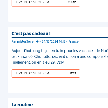
JE VALIDE, C'EST UNE VDM
81 332
C'est pas cadeau !
Par misterSeven
- 24/12/2024 14:15 - France
Aujourd’hui, long trajet en train pour les vacances de Noë
est annoncé. Chouette, sachant qu’on a une compensation 
Finalement, on en a eu 29. VDM
JE VALIDE, C'EST UNE VDM
1 237
La routine