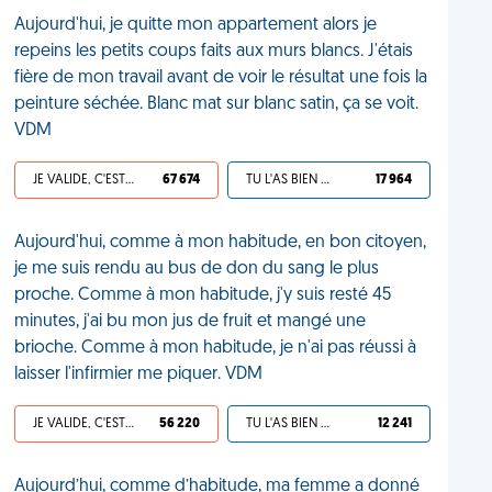
Aujourd'hui, je quitte mon appartement alors je
repeins les petits coups faits aux murs blancs. J'étais
fière de mon travail avant de voir le résultat une fois la
peinture séchée. Blanc mat sur blanc satin, ça se voit.
VDM
JE VALIDE, C'EST UNE VDM
67 674
TU L'AS BIEN MÉRITÉ
17 964
Aujourd'hui, comme à mon habitude, en bon citoyen,
je me suis rendu au bus de don du sang le plus
proche. Comme à mon habitude, j'y suis resté 45
minutes, j'ai bu mon jus de fruit et mangé une
brioche. Comme à mon habitude, je n'ai pas réussi à
laisser l'infirmier me piquer. VDM
JE VALIDE, C'EST UNE VDM
56 220
TU L'AS BIEN MÉRITÉ
12 241
Aujourd’hui, comme d’habitude, ma femme a donné