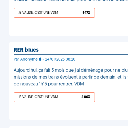
malade. Résultat : 5h30 de train pour une heure de travai
JE VALIDE, C'EST UNE VDM
9 172
RER blues
Par Anonyme
- 24/01/2023 08:20
Aujourd'hui, ça fait 3 mois que j'ai déménagé pour ne plu
missions de mes trains évoluent à partir de demain, et ils s
de nouveau 1h15 pour rentrer. VDM
JE VALIDE, C'EST UNE VDM
4 863