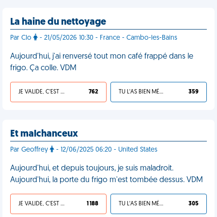
La haine du nettoyage
Par Clo
- 21/05/2026 10:30 - France - Cambo-les-Bains
Aujourd'hui, j'ai renversé tout mon café frappé dans le
frigo. Ça colle. VDM
JE VALIDE, C'EST UNE VDM
762
TU L'AS BIEN MÉRITÉ
359
Et malchanceux
Par Geoffrey
- 12/06/2025 06:20 - United States
Aujourd'hui, et depuis toujours, je suis maladroit.
Aujourd'hui, la porte du frigo m'est tombée dessus. VDM
JE VALIDE, C'EST UNE VDM
1 188
TU L'AS BIEN MÉRITÉ
305