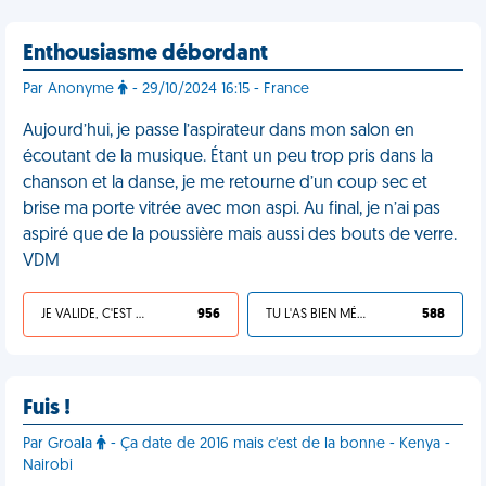
Enthousiasme débordant
Par Anonyme
- 29/10/2024 16:15 - France
Aujourd’hui, je passe l’aspirateur dans mon salon en
écoutant de la musique. Étant un peu trop pris dans la
chanson et la danse, je me retourne d’un coup sec et
brise ma porte vitrée avec mon aspi. Au final, je n’ai pas
aspiré que de la poussière mais aussi des bouts de verre.
VDM
JE VALIDE, C'EST UNE VDM
956
TU L'AS BIEN MÉRITÉ
588
Fuis !
Par Groala
- Ça date de 2016 mais c'est de la bonne - Kenya -
Nairobi