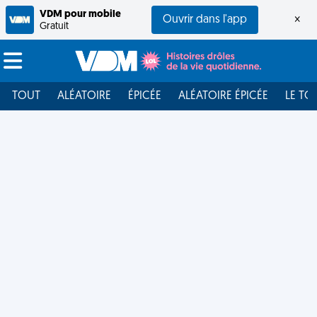
VDM pour mobile
Ouvrir dans l'app
×
Gratuit
TOUT
ALÉATOIRE
ÉPICÉE
ALÉATOIRE ÉPICÉE
LE TO