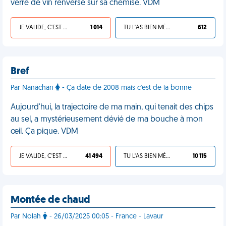
verre de vin renversé sur sa chemise. VDM
JE VALIDE, C'EST UNE VDM
1 014
TU L'AS BIEN MÉRITÉ
612
Bref
Par Nanachan
- Ça date de 2008 mais c'est de la bonne
Aujourd'hui, la trajectoire de ma main, qui tenait des chips
au sel, a mystérieusement dévié de ma bouche à mon
œil. Ça pique. VDM
JE VALIDE, C'EST UNE VDM
41 494
TU L'AS BIEN MÉRITÉ
10 115
Montée de chaud
Par Nolah
- 26/03/2025 00:05 - France - Lavaur