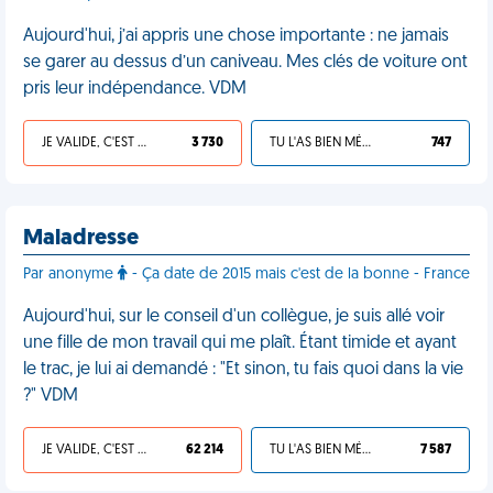
Aujourd'hui, j’ai appris une chose importante : ne jamais
se garer au dessus d’un caniveau. Mes clés de voiture ont
pris leur indépendance. VDM
JE VALIDE, C'EST UNE VDM
3 730
TU L'AS BIEN MÉRITÉ
747
Maladresse
Par anonyme
- Ça date de 2015 mais c'est de la bonne - France
Aujourd'hui, sur le conseil d'un collègue, je suis allé voir
une fille de mon travail qui me plaît. Étant timide et ayant
le trac, je lui ai demandé : "Et sinon, tu fais quoi dans la vie
?" VDM
JE VALIDE, C'EST UNE VDM
62 214
TU L'AS BIEN MÉRITÉ
7 587