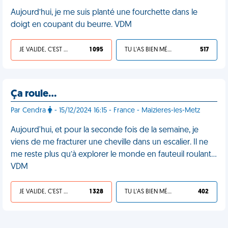
Aujourd’hui, je me suis planté une fourchette dans le
doigt en coupant du beurre. VDM
JE VALIDE, C'EST UNE VDM
1 095
TU L'AS BIEN MÉRITÉ
517
Ça roule…
Par Cendra
- 15/12/2024 16:15 - France - Maizieres-les-Metz
Aujourd'hui, et pour la seconde fois de la semaine, je
viens de me fracturer une cheville dans un escalier. Il ne
me reste plus qu’à explorer le monde en fauteuil roulant…
VDM
JE VALIDE, C'EST UNE VDM
1 328
TU L'AS BIEN MÉRITÉ
402