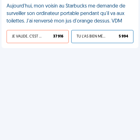
Aujourd'hui, mon voisin au Starbucks me demande de
surveiller son ordinateur portable pendant qu'il va aux
toilettes. J'ai renversé mon jus d'orange dessus. VDM
JE VALIDE, C'EST UNE VDM
37 916
TU L'AS BIEN MÉRITÉ
5 994