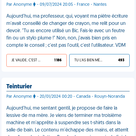
Par Anonyme
- 09/07/2024 20:05 - France - Nantes
Aujourd'hui, ma professeur, qui, voyant ma piètre écriture
m'avait conseillé de changer de crayon, me relit pour un
devoir. "Tu as encore utilisé un Bic. Fais-le avec un feutre
fin ou un stylo plume !" Non, non, j'avais bien pris en
compte le conseil ; c'est pas l'outil, c'est l'utilisateur. VDM
JE VALIDE, C'EST UNE VDM
1 186
TU L'AS BIEN MÉRITÉ
493
Teinturier
Par Anonyme
- 20/01/2024 00:20 - Canada - Rouyn-Noranda
Aujourd'hui, me sentant gentil, je propose de faire la
lessive de ma mère. Je viens de terminer ma troisième
machine et m'apprête à suspendre ses t-shirts dans la
salle de bain. Le contenu m'échappe des mains, et atterrit