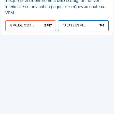
lorsque j'ai accidentellement taillé le doigt du nouvel
intérimaire en ouvrant un paquet de crêpes au couteau.
VDM
JE VALIDE, C'EST UNE VDM
2 487
TU L'AS BIEN MÉRITÉ
743