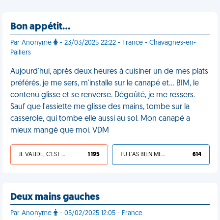
Bon appétit…
Par Anonyme
- 23/03/2025 22:22 - France - Chavagnes-en-
Paillers
Aujourd'hui, après deux heures à cuisiner un de mes plats
préférés, je me sers, m'installe sur le canapé et… BIM, le
contenu glisse et se renverse. Dégoûté, je me ressers.
Sauf que l'assiette me glisse des mains, tombe sur la
casserole, qui tombe elle aussi au sol. Mon canapé a
mieux mangé que moi. VDM
JE VALIDE, C'EST UNE VDM
1 195
TU L'AS BIEN MÉRITÉ
614
Deux mains gauches
Par Anonyme
- 05/02/2025 12:05 - France