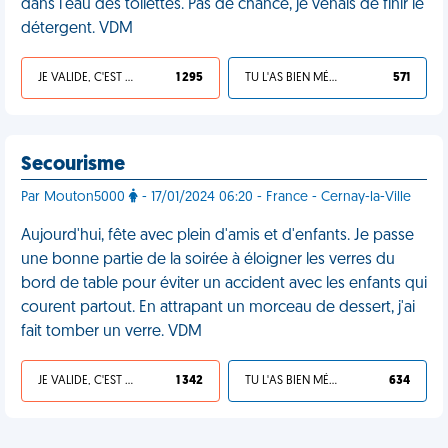
dans l'eau des toilettes. Pas de chance, je venais de finir le
détergent. VDM
JE VALIDE, C'EST UNE VDM
1 295
TU L'AS BIEN MÉRITÉ
571
Secourisme
Par Mouton5000
- 17/01/2024 06:20 - France - Cernay-la-Ville
Aujourd'hui, fête avec plein d'amis et d'enfants. Je passe
une bonne partie de la soirée à éloigner les verres du
bord de table pour éviter un accident avec les enfants qui
courent partout. En attrapant un morceau de dessert, j'ai
fait tomber un verre. VDM
JE VALIDE, C'EST UNE VDM
1 342
TU L'AS BIEN MÉRITÉ
634