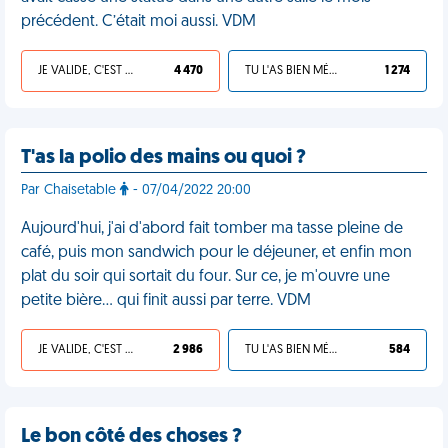
précédent. C’était moi aussi. VDM
JE VALIDE, C'EST UNE VDM
4 470
TU L'AS BIEN MÉRITÉ
1 274
T'as la polio des mains ou quoi ?
Par Chaisetable
- 07/04/2022 20:00
Aujourd'hui, j'ai d'abord fait tomber ma tasse pleine de
café, puis mon sandwich pour le déjeuner, et enfin mon
plat du soir qui sortait du four. Sur ce, je m'ouvre une
petite bière… qui finit aussi par terre. VDM
JE VALIDE, C'EST UNE VDM
2 986
TU L'AS BIEN MÉRITÉ
584
Le bon côté des choses ?