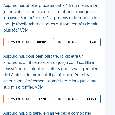
Aujourd'hui, et plus précisément à 4 h du matin, mon
jeune voisin a sonné à mon interphone pour que je
lui ouvre. Son prétexte : "J'ai pas envie de sonner chez
moi, je réveillerais mes potes qui sont rentrés dormir
plus tôt." VDM
JE VALIDE, C'EST UNE VDM
50 684
TU L'AS BIEN MÉRITÉ
3 731
Aujourd'hui, pour bien paraître, j'ai dit être un
amoureux du théâtre à la fille que je courtise. Elle a
réussi à nous obtenir des billets pour l'avant-première
de LA pièce du moment. Il paraît que même les
acteurs ont légèrement tourné la tête lorsque je me
suis mis à ronfler. VDM
JE VALIDE, C'EST UNE VDM
57 715
TU L'AS BIEN MÉRITÉ
56 094
Aujourd'hui, à la gare, je n'arrive pas à composter