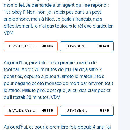
mon billet. Je demande à un agent qui me répond :
"It's okay !" Non, non, je n'étais pas dans un pays
anglophone, mais à Nice. Je parlais français, mais
effectivement, je n'ai pas toujours le réflexe d'articuler.
VDM
JE VALIDE, C'EST UNE VDM
38 803
TU L'AS BIEN MÉRITÉ
10 428
Aujourd'hui, j'ai arbitré mon premier match de
football. Après 70 minutes de jeu, j'ai déjà sifflé 2
penalties, expulsé 3 joueurs, arrêté le match 2 fois
pour bagarre et été menacé de mort par environ tout
le stade. Mais le pire, c'est que j'ai eu des crampes et
qu'il restait 20 minutes. VDM
JE VALIDE, C'EST UNE VDM
45 886
TU L'AS BIEN MÉRITÉ
5 346
Aujourd'hui, et pour la première fois depuis 4 ans, j'ai