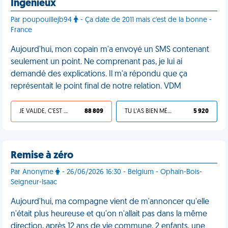
Ingénieux
Par poupouillejb94
- Ça date de 2011 mais c'est de la bonne -
France
Aujourd'hui, mon copain m'a envoyé un SMS contenant
seulement un point. Ne comprenant pas, je lui ai
demandé des explications. Il m'a répondu que ça
représentait le point final de notre relation. VDM
JE VALIDE, C'EST UNE VDM
88 809
TU L'AS BIEN MÉRITÉ
5 920
Remise à zéro
Par Anonyme
- 26/06/2026 16:30 - Belgium - Ophain-Bois-
Seigneur-Isaac
Aujourd'hui, ma compagne vient de m'annoncer qu'elle
n'était plus heureuse et qu'on n'allait pas dans la même
direction, après 12 ans de vie commune, 2 enfants, une