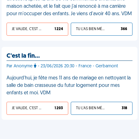
maison achetée, et le fait que j'ai renoncé à ma carrière
pour m'occuper des enfants. Je viens d'avoir 40 ans. VDM
JE VALIDE, C'EST UNE VDM
1 224
TU L'AS BIEN MÉRITÉ
366
C'est la fin…
Par Anonyme
- 23/06/2026 20:30 - France - Gerbamont
Aujourd'hui, je fête mes 11 ans de mariage en nettoyant la
salle de bain crasseuse du futur logement pour mes
enfants et moi. VDM
JE VALIDE, C'EST UNE VDM
1 203
TU L'AS BIEN MÉRITÉ
318