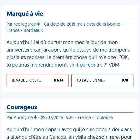
Marqué à vie
Par reellegarce
- Ça date de 2018 mais c'est de la bonne -
France - Bordeaux
Aujourd’hui, j’ai dû quitter mon mec le jour de mon
anniversaire car j’ai appris qu’il a essayé de me tromper à
plusieurs reprises. La première chose qu’il m'a dite : "OK,
tu pourras me rendre mon t-shirt par contre ?" VDM
JE VALIDE, C'EST UNE VDM
8 634
TU L'AS BIEN MÉRITÉ
978
Courageux
Par Anonyme
- 29/07/2026 16:30 - France - Toulouse
Aujourd'hui, mon copain avec qui je suis depuis deux ans
a attendu d'être au Canada, en visite chez son frère, pour