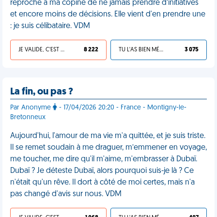
reproche à ma copine de ne jamais prendre d’initiatives
et encore moins de décisions. Elle vient d'en prendre une
: je suis célibataire. VDM
JE VALIDE, C'EST UNE VDM
8 222
TU L'AS BIEN MÉRITÉ
3 075
La fin, ou pas ?
Par Anonyme
- 17/04/2026 20:20 - France - Montigny-le-
Bretonneux
Aujourd'hui, l'amour de ma vie m'a quittée, et je suis triste.
Il se remet soudain à me draguer, m’emmener en voyage,
me toucher, me dire qu'il m'aime, m'embrasser à Dubaï.
Dubaï ? Je déteste Dubaï, alors pourquoi suis-je là ? Ce
n'était qu'un rêve. Il dort à côté de moi certes, mais n'a
pas changé d'avis sur nous. VDM