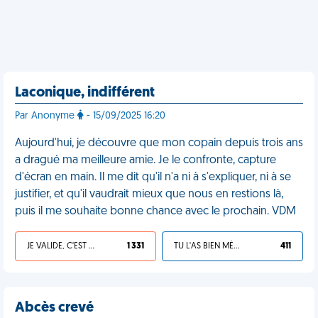
Laconique, indifférent
Par Anonyme
- 15/09/2025 16:20
Aujourd'hui, je découvre que mon copain depuis trois ans
a dragué ma meilleure amie. Je le confronte, capture
d'écran en main. Il me dit qu'il n'a ni à s'expliquer, ni à se
justifier, et qu'il vaudrait mieux que nous en restions là,
puis il me souhaite bonne chance avec le prochain. VDM
JE VALIDE, C'EST UNE VDM
1 331
TU L'AS BIEN MÉRITÉ
411
Abcès crevé