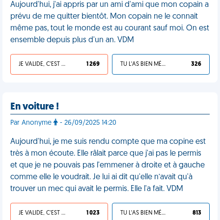
Aujourd'hui, j'ai appris par un ami d'ami que mon copain a
prévu de me quitter bientôt. Mon copain ne le connait
même pas, tout le monde est au courant sauf moi. On est
ensemble depuis plus d'un an. VDM
JE VALIDE, C'EST UNE VDM
1 269
TU L'AS BIEN MÉRITÉ
326
En voiture !
Par Anonyme
- 26/09/2025 14:20
Aujourd'hui, je me suis rendu compte que ma copine est
très à mon écoute. Elle râlait parce que j'ai pas le permis
et que je ne pouvais pas l'emmener à droite et à gauche
comme elle le voudrait. Je lui ai dit qu'elle n’avait qu'à
trouver un mec qui avait le permis. Elle l'a fait. VDM
JE VALIDE, C'EST UNE VDM
1 023
TU L'AS BIEN MÉRITÉ
813