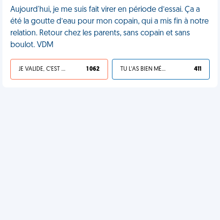
Aujourd'hui, je me suis fait virer en période d’essai. Ça a
été la goutte d’eau pour mon copain, qui a mis fin à notre
relation. Retour chez les parents, sans copain et sans
boulot. VDM
JE VALIDE, C'EST UNE VDM
1 062
TU L'AS BIEN MÉRITÉ
411