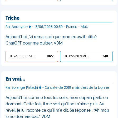
Triche
Par Anonyme
- 13/06/2026 00:30 - France - Metz
Aujourd'hui, j'ai remarqué que mon ex avait utilisé
ChatGPT pour me quitter. VDM
JE VALIDE, C'EST UNE VDM
1 027
TU L'AS BIEN MÉRITÉ
248
En vrai…
Par Solange Pistachi
- Ça date de 2019 mais c'est de la bonne
Aujourd'hui, comme tous les soirs, mon copain parle en
dormant. Cette fois, il me sort qu’il ne m’aime plus. Au
réveil, je lui raconte ce qu'il m'a dit. Sa réponse : “Ah mais
je ne dormais pas.” VDM