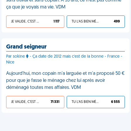
sans travail et sans copain. À 33 ans, ce n'est pas comme
ça que je voyais ma vie. VDM
JE VALIDE, C'EST UNE VDM
1 117
TU L'AS BIEN MÉRITÉ
499
Grand seigneur
Par sokine
- Ça date de 2012 mais c'est de la bonne - France -
Nice
Aujourd'hui, mon copain m'a larguée et m'a proposé 50 €
pour que je fasse le ménage chez lui après avoir
déménagé toutes mes affaires. VDM
JE VALIDE, C'EST UNE VDM
71 331
TU L'AS BIEN MÉRITÉ
6 555