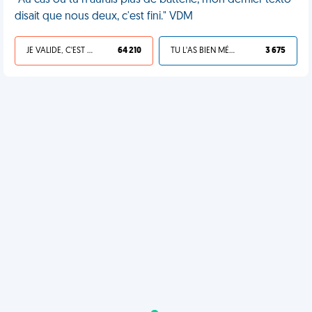
"Au cas où tu n'aurais plus de batterie, mon dernier texto
disait que nous deux, c'est fini." VDM
JE VALIDE, C'EST UNE VDM
64 210
TU L'AS BIEN MÉRITÉ
3 675