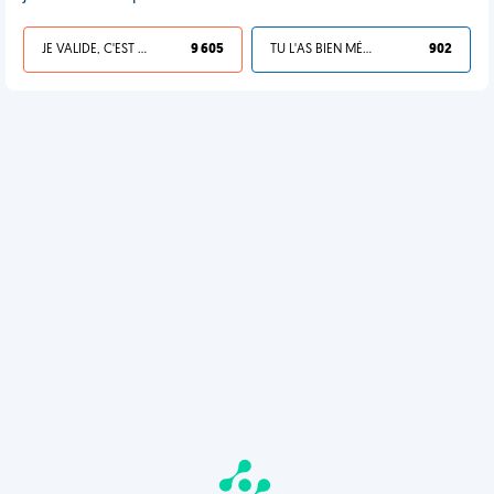
JE VALIDE, C'EST UNE VDM
9 605
TU L'AS BIEN MÉRITÉ
902