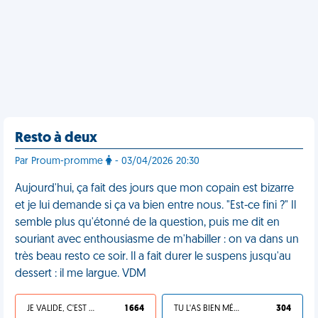
Resto à deux
Par Proum-promme
- 03/04/2026 20:30
Aujourd'hui, ça fait des jours que mon copain est bizarre
et je lui demande si ça va bien entre nous. "Est-ce fini ?" Il
semble plus qu'étonné de la question, puis me dit en
souriant avec enthousiasme de m'habiller : on va dans un
très beau resto ce soir. Il a fait durer le suspens jusqu'au
dessert : il me largue. VDM
JE VALIDE, C'EST UNE VDM
1 664
TU L'AS BIEN MÉRITÉ
304