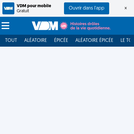
VDM pour mobile
Ouvrir dans l'app
×
Gratuit
TOUT
ALÉATOIRE
ÉPICÉE
ALÉATOIRE ÉPICÉE
LE TO