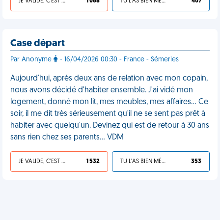
JE VALIDE, C'EST UNE VDM
1 068
TU L'AS BIEN MÉRITÉ
407
Case départ
Par Anonyme
- 16/04/2026 00:30 - France - Sémeries
Aujourd'hui, après deux ans de relation avec mon copain,
nous avons décidé d'habiter ensemble. J'ai vidé mon
logement, donné mon lit, mes meubles, mes affaires… Ce
soir, il me dit très sérieusement qu'il ne se sent pas prêt à
habiter avec quelqu'un. Devinez qui est de retour à 30 ans
sans rien chez ses parents… VDM
JE VALIDE, C'EST UNE VDM
1 532
TU L'AS BIEN MÉRITÉ
353