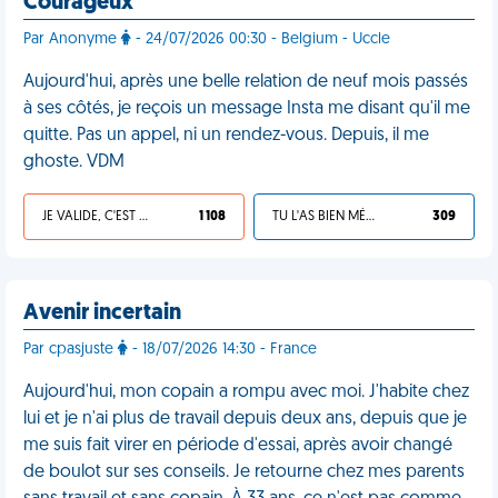
Courageux
Par Anonyme
- 24/07/2026 00:30 - Belgium - Uccle
Aujourd'hui, après une belle relation de neuf mois passés
à ses côtés, je reçois un message Insta me disant qu'il me
quitte. Pas un appel, ni un rendez-vous. Depuis, il me
ghoste. VDM
JE VALIDE, C'EST UNE VDM
1 108
TU L'AS BIEN MÉRITÉ
309
Avenir incertain
Par cpasjuste
- 18/07/2026 14:30 - France
Aujourd'hui, mon copain a rompu avec moi. J'habite chez
lui et je n'ai plus de travail depuis deux ans, depuis que je
me suis fait virer en période d'essai, après avoir changé
de boulot sur ses conseils. Je retourne chez mes parents