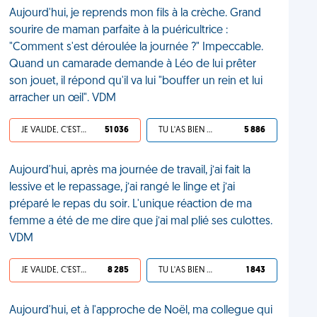
Aujourd'hui, je reprends mon fils à la crèche. Grand
sourire de maman parfaite à la puéricultrice :
"Comment s'est déroulée la journée ?" Impeccable.
Quand un camarade demande à Léo de lui prêter
son jouet, il répond qu'il va lui "bouffer un rein et lui
arracher un œil". VDM
JE VALIDE, C'EST UNE VDM
51 036
TU L'AS BIEN MÉRITÉ
5 886
Aujourd'hui, après ma journée de travail, j’ai fait la
lessive et le repassage, j’ai rangé le linge et j’ai
préparé le repas du soir. L'unique réaction de ma
femme a été de me dire que j’ai mal plié ses culottes.
VDM
JE VALIDE, C'EST UNE VDM
8 285
TU L'AS BIEN MÉRITÉ
1 843
Aujourd'hui, et à l'approche de Noël, ma collegue qui