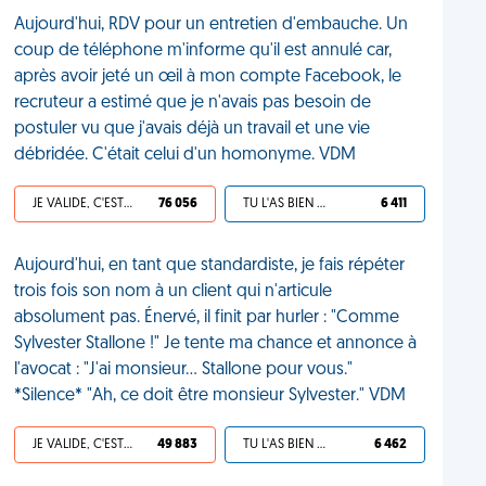
Aujourd'hui, RDV pour un entretien d'embauche. Un
coup de téléphone m'informe qu'il est annulé car,
après avoir jeté un œil à mon compte Facebook, le
recruteur a estimé que je n'avais pas besoin de
postuler vu que j'avais déjà un travail et une vie
débridée. C'était celui d'un homonyme. VDM
JE VALIDE, C'EST UNE VDM
76 056
TU L'AS BIEN MÉRITÉ
6 411
Aujourd'hui, en tant que standardiste, je fais répéter
trois fois son nom à un client qui n'articule
absolument pas. Énervé, il finit par hurler : "Comme
Sylvester Stallone !" Je tente ma chance et annonce à
l'avocat : "J'ai monsieur... Stallone pour vous."
*Silence* "Ah, ce doit être monsieur Sylvester." VDM
JE VALIDE, C'EST UNE VDM
49 883
TU L'AS BIEN MÉRITÉ
6 462