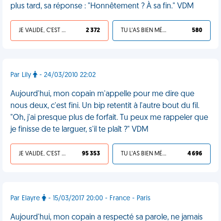
plus tard, sa réponse : "Honnêtement ? À sa fin." VDM
JE VALIDE, C'EST UNE VDM
2 372
TU L'AS BIEN MÉRITÉ
580
Par Lily
- 24/03/2010 22:02
Aujourd'hui, mon copain m'appelle pour me dire que
nous deux, c'est fini. Un bip retentit à l'autre bout du fil.
"Oh, j'ai presque plus de forfait. Tu peux me rappeler que
je finisse de te larguer, s'il te plaît ?" VDM
JE VALIDE, C'EST UNE VDM
95 353
TU L'AS BIEN MÉRITÉ
4 696
Par Elayre
- 15/03/2017 20:00 - France - Paris
Aujourd'hui, mon copain a respecté sa parole, ne jamais