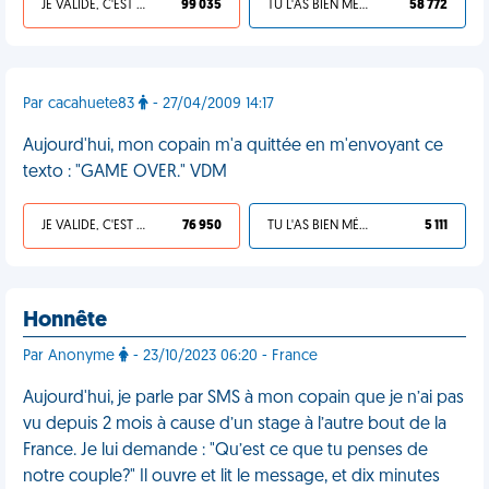
JE VALIDE, C'EST UNE VDM
99 035
TU L'AS BIEN MÉRITÉ
58 772
Par cacahuete83
- 27/04/2009 14:17
Aujourd'hui, mon copain m'a quittée en m'envoyant ce
texto : "GAME OVER." VDM
JE VALIDE, C'EST UNE VDM
76 950
TU L'AS BIEN MÉRITÉ
5 111
Honnête
Par Anonyme
- 23/10/2023 06:20 - France
Aujourd'hui, je parle par SMS à mon copain que je n’ai pas
vu depuis 2 mois à cause d’un stage à l’autre bout de la
France. Je lui demande : "Qu’est ce que tu penses de
notre couple?" Il ouvre et lit le message, et dix minutes