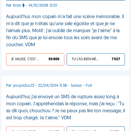
Par Kriss
- 14/10/2008 12:01
Aujourd'hui, mon copain m'a fait une scène mémorable. Il
m'a dit que je n'étais qu'une sale égoïste et que je ne
l'aimais plus. Motif : j'ai oublié de marquer "je t'aime" à la
fin du SMS que je lui envoie tous les soirs avant de me
coucher. VDM
JE VALIDE, C'EST UNE VDM
50 800
TU L'AS BIEN MÉRITÉ
7 527
Par youpidou13 - 22/04/2014 11:38 - Suisse - Full
Aujourd'hui, j'ai envoyé un SMS de rupture assez long à
mon copain. J'appréhendais la réponse, mais j'ai reçu : "Tu
as dit quoi, chouchou ? Je ne peux pas lire ton message, il
est trop chargé. Je t'aime." VDM