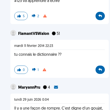
#125 va apprendre a écrire
5
2
FlamantVSWalon
51
mardi 11 février 2014 22:23
tu connais le dictionnaire ??
0
1
MaryannPru
4
lundi 29 juin 2026 0:04
Il y a une façon de rompre. C'est digne d'un goujat,