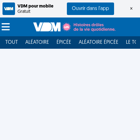
VDM pour mobile
Ouvrir dans l'app
×
Gratuit
TOUT
ALÉATOIRE
ÉPICÉE
ALÉATOIRE ÉPICÉE
LE TO