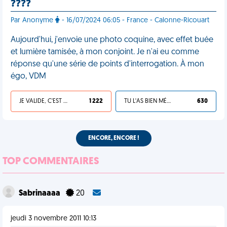
????
Par Anonyme
- 16/07/2024 06:05 - France - Calonne-Ricouart
Aujourd'hui, j'envoie une photo coquine, avec effet buée
et lumière tamisée, à mon conjoint. Je n'ai eu comme
réponse qu'une série de points d'interrogation. À mon
égo, VDM
JE VALIDE, C'EST UNE VDM
1 222
TU L'AS BIEN MÉRITÉ
630
ENCORE, ENCORE !
TOP COMMENTAIRES
Sabrinaaaa
20
jeudi 3 novembre 2011 10:13