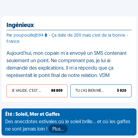
Ingénieux
Par poupouillejb94
- Ça date de 2011 mais c'est de la bonne -
France
Aujourd'hui, mon copain m'a envoyé un SMS contenant
seulement un point. Ne comprenant pas, je lui ai
demandé des explications. Il m'a répondu que ça
représentait le point final de notre relation. VDM
JE VALIDE, C'EST UNE VDM
88 809
TU L'AS BIEN MÉRITÉ
5 920
Été : Soleil, Mer et Gaffes
Des anecdotes estivales où le soleil brille... et où les gaffes
ne sont jamais loin !
Plus…