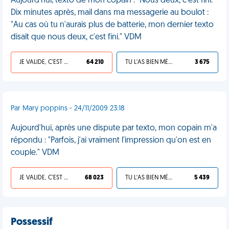
Aujourd'hui, texto de mon copain : "Nous deux, c'est fini."
Dix minutes après, mail dans ma messagerie au boulot :
"Au cas où tu n'aurais plus de batterie, mon dernier texto
disait que nous deux, c'est fini." VDM
JE VALIDE, C'EST UNE VDM
64 210
TU L'AS BIEN MÉRITÉ
3 675
Par Mary poppins - 24/11/2009 23:18
Aujourd'hui, après une dispute par texto, mon copain m'a
répondu : "Parfois, j'ai vraiment l'impression qu'on est en
couple." VDM
JE VALIDE, C'EST UNE VDM
68 023
TU L'AS BIEN MÉRITÉ
5 439
Possessif