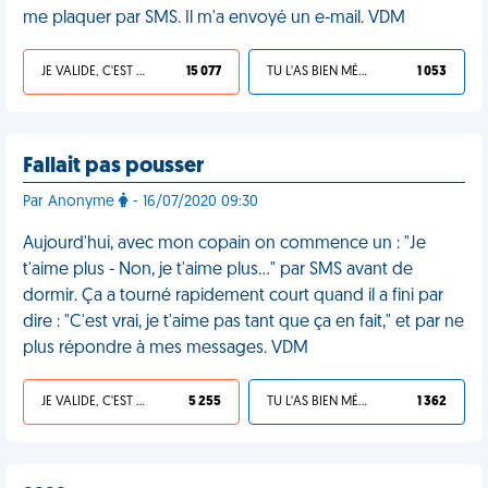
me plaquer par SMS. Il m'a envoyé un e-mail. VDM
JE VALIDE, C'EST UNE VDM
15 077
TU L'AS BIEN MÉRITÉ
1 053
Fallait pas pousser
Par Anonyme
- 16/07/2020 09:30
Aujourd'hui, avec mon copain on commence un : "Je
t'aime plus - Non, je t'aime plus..." par SMS avant de
dormir. Ça a tourné rapidement court quand il a fini par
dire : "C'est vrai, je t'aime pas tant que ça en fait," et par ne
plus répondre à mes messages. VDM
JE VALIDE, C'EST UNE VDM
5 255
TU L'AS BIEN MÉRITÉ
1 362