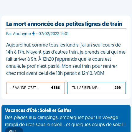
La mort annoncée des petites lignes de train
Par Anonyme
- 07/02/2022 14:01
Aujourd'hui, comme tous les lundis, j'ai un seul cours de
14h à 17h. N'ayant pas d'autres train, je prends celui qui me
fait arriver à 9h. À 12h20 j'apprends que le cours est
annulé, le prof n'est pas là. Mon seul train pour rentrer
chez moi avant celui de 18h partait à 12h10. VDM
JE VALIDE, C'EST UNE VDM
4 386
TU L'AS BIEN MÉRITÉ
299
Vacances d'Été : Soleil et Gaffes
Des plages aux campings, embarquez pour un voyage
rempli de rires sous le soleil... et quelques coups de soleil !