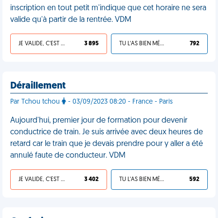
inscription en tout petit m'indique que cet horaire ne sera
valide qu'à partir de la rentrée. VDM
JE VALIDE, C'EST UNE VDM
3 895
TU L'AS BIEN MÉRITÉ
792
Déraillement
Par Tchou tchou
- 03/09/2023 08:20 - France - Paris
Aujourd'hui, premier jour de formation pour devenir
conductrice de train. Je suis arrivée avec deux heures de
retard car le train que je devais prendre pour y aller a été
annulé faute de conducteur. VDM
JE VALIDE, C'EST UNE VDM
3 402
TU L'AS BIEN MÉRITÉ
592