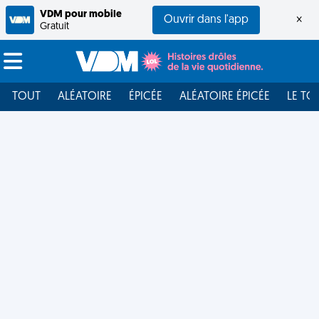
VDM pour mobile
Ouvrir dans l'app
×
Gratuit
TOUT
ALÉATOIRE
ÉPICÉE
ALÉATOIRE ÉPICÉE
LE TO