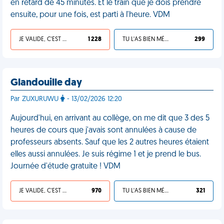
en retard de 45 minutes. Et le train que je dois prendre
ensuite, pour une fois, est parti à l'heure. VDM
JE VALIDE, C'EST UNE VDM
1 228
TU L'AS BIEN MÉRITÉ
299
Glandouille day
Par ZUXURUWU
- 13/02/2026 12:20
Aujourd'hui, en arrivant au collège, on me dit que 3 des 5
heures de cours que j'avais sont annulées à cause de
professeurs absents. Sauf que les 2 autres heures étaient
elles aussi annulées. Je suis régime 1 et je prend le bus.
Journée d'étude gratuite ! VDM
JE VALIDE, C'EST UNE VDM
970
TU L'AS BIEN MÉRITÉ
321