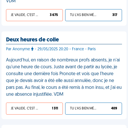
VDM
JE VALIDE, C'EST UNE VDM
3 675
TU L'AS BIEN MÉRITÉ
317
Deux heures de colle
Par Anonyme
- 29/05/2025 20:20 - France - Paris
Aujourd'hui, en raison de nombreux profs absents, je n'ai
qu'une heure de cours. Juste avant de partir au lycée, je
consulte une dernière fois Pronote et vois que l'heure
que je devais avoir a été elle aussi annulée, donc je ne
pars pas. Au final, le cours a été remis à mon insu, et j'ai eu
une absence injustifiée. VDM
JE VALIDE, C'EST UNE VDM
1 311
TU L'AS BIEN MÉRITÉ
409