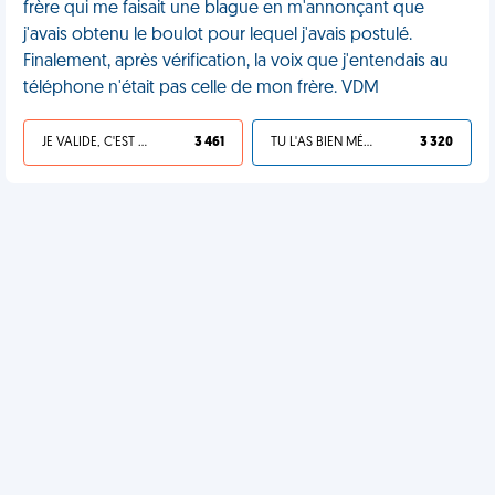
frère qui me faisait une blague en m'annonçant que
j'avais obtenu le boulot pour lequel j'avais postulé.
Finalement, après vérification, la voix que j'entendais au
téléphone n'était pas celle de mon frère. VDM
JE VALIDE, C'EST UNE VDM
3 461
TU L'AS BIEN MÉRITÉ
3 320