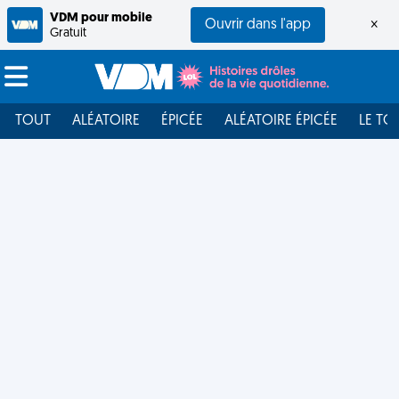
VDM pour mobile
Ouvrir dans l'app
×
Gratuit
TOUT
ALÉATOIRE
ÉPICÉE
ALÉATOIRE ÉPICÉE
LE TO