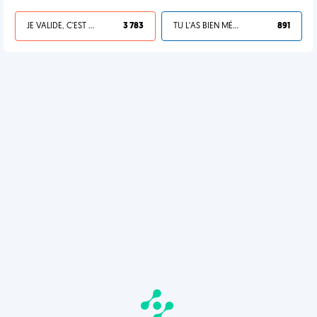
JE VALIDE, C'EST UNE VDM
3 783
TU L'AS BIEN MÉRITÉ
891