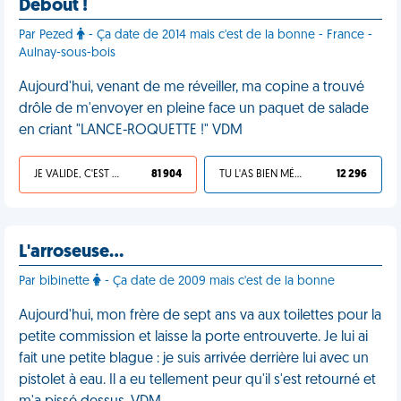
Debout !
Par Pezed
- Ça date de 2014 mais c'est de la bonne - France -
Aulnay-sous-bois
Aujourd'hui, venant de me réveiller, ma copine a trouvé
drôle de m'envoyer en pleine face un paquet de salade
en criant "LANCE-ROQUETTE !" VDM
JE VALIDE, C'EST UNE VDM
81 904
TU L'AS BIEN MÉRITÉ
12 296
L'arroseuse…
Par bibinette
- Ça date de 2009 mais c'est de la bonne
Aujourd'hui, mon frère de sept ans va aux toilettes pour la
petite commission et laisse la porte entrouverte. Je lui ai
fait une petite blague : je suis arrivée derrière lui avec un
pistolet à eau. Il a eu tellement peur qu'il s'est retourné et