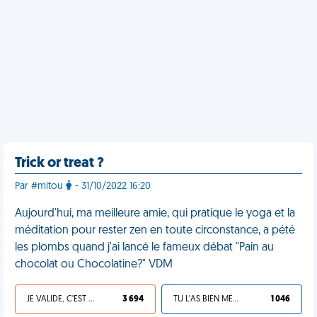
Trick or treat ?
Par #mitou
- 31/10/2022 16:20
Aujourd'hui, ma meilleure amie, qui pratique le yoga et la
méditation pour rester zen en toute circonstance, a pété
les plombs quand j'ai lancé le fameux débat "Pain au
chocolat ou Chocolatine?" VDM
JE VALIDE, C'EST UNE VDM
3 694
TU L'AS BIEN MÉRITÉ
1 046