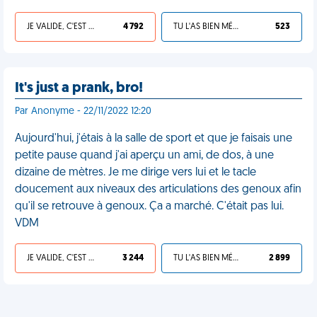
JE VALIDE, C'EST UNE VDM
4 792
TU L'AS BIEN MÉRITÉ
523
It's just a prank, bro!
Par Anonyme - 22/11/2022 12:20
Aujourd'hui, j'étais à la salle de sport et que je faisais une
petite pause quand j'ai aperçu un ami, de dos, à une
dizaine de mètres. Je me dirige vers lui et le tacle
doucement aux niveaux des articulations des genoux afin
qu'il se retrouve à genoux. Ça a marché. C'était pas lui.
VDM
JE VALIDE, C'EST UNE VDM
3 244
TU L'AS BIEN MÉRITÉ
2 899