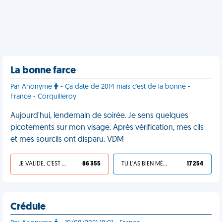
La bonne farce
Par Anonyme
- Ça date de 2014 mais c'est de la bonne -
France - Corquilleroy
Aujourd'hui, lendemain de soirée. Je sens quelques
picotements sur mon visage. Après vérification, mes cils
et mes sourcils ont disparu. VDM
JE VALIDE, C'EST UNE VDM
86 355
TU L'AS BIEN MÉRITÉ
17 254
Crédule