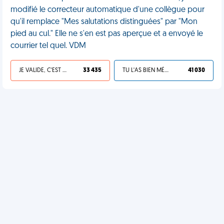
modifié le correcteur automatique d'une collègue pour
qu'il remplace "Mes salutations distinguées" par "Mon
pied au cul." Elle ne s'en est pas aperçue et a envoyé le
courrier tel quel. VDM
JE VALIDE, C'EST UNE VDM
33 435
TU L'AS BIEN MÉRITÉ
41 030