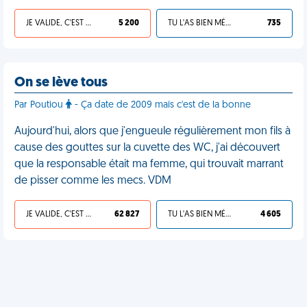
JE VALIDE, C'EST UNE VDM
5 200
TU L'AS BIEN MÉRITÉ
735
On se lève tous
Par Poutiou
- Ça date de 2009 mais c'est de la bonne
Aujourd'hui, alors que j'engueule régulièrement mon fils à
cause des gouttes sur la cuvette des WC, j'ai découvert
que la responsable était ma femme, qui trouvait marrant
de pisser comme les mecs. VDM
JE VALIDE, C'EST UNE VDM
62 827
TU L'AS BIEN MÉRITÉ
4 605