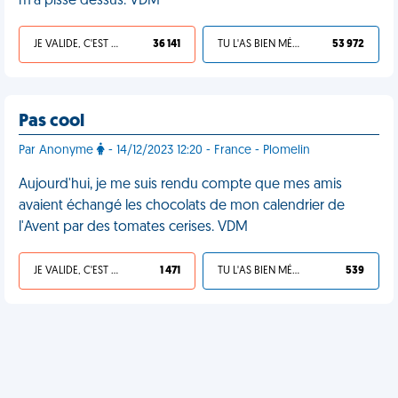
m'a pissé dessus. VDM
JE VALIDE, C'EST UNE VDM
36 141
TU L'AS BIEN MÉRITÉ
53 972
Pas cool
Par Anonyme
- 14/12/2023 12:20 - France - Plomelin
Aujourd'hui, je me suis rendu compte que mes amis
avaient échangé les chocolats de mon calendrier de
l'Avent par des tomates cerises. VDM
JE VALIDE, C'EST UNE VDM
1 471
TU L'AS BIEN MÉRITÉ
539