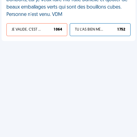
bonbons, car je veux faire ma Tatie Danielle et ajouter de
beaux emballages verts qui sont des bouillons cubes.
Personne n'est venu. VDM
JE VALIDE, C'EST UNE VDM
1 064
TU L'AS BIEN MÉRITÉ
1 752