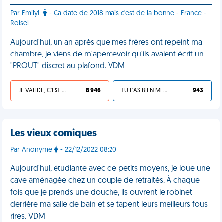
Par EmilyL
- Ça date de 2018 mais c'est de la bonne - France -
Roisel
Aujourd'hui, un an après que mes frères ont repeint ma
chambre, je viens de m'apercevoir qu'ils avaient écrit un
"PROUT" discret au plafond. VDM
JE VALIDE, C'EST UNE VDM
8 946
TU L'AS BIEN MÉRITÉ
943
Les vieux comiques
Par Anonyme
- 22/12/2022 08:20
Aujourd'hui, étudiante avec de petits moyens, je loue une
cave aménagée chez un couple de retraités. À chaque
fois que je prends une douche, ils ouvrent le robinet
derrière ma salle de bain et se tapent leurs meilleurs fous
rires. VDM