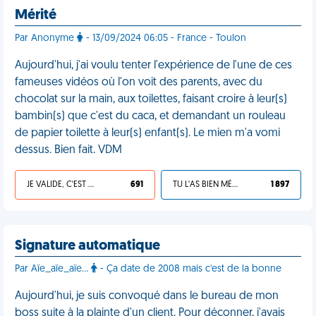
Mérité
Par Anonyme
- 13/09/2024 06:05 - France - Toulon
Aujourd'hui, j'ai voulu tenter l'expérience de l'une de ces
fameuses vidéos où l'on voit des parents, avec du
chocolat sur la main, aux toilettes, faisant croire à leur(s)
bambin(s) que c'est du caca, et demandant un rouleau
de papier toilette à leur(s) enfant(s). Le mien m'a vomi
dessus. Bien fait. VDM
JE VALIDE, C'EST UNE VDM
691
TU L'AS BIEN MÉRITÉ
1 897
Signature automatique
Par Aïe_aïe_aïe...
- Ça date de 2008 mais c'est de la bonne
Aujourd'hui, je suis convoqué dans le bureau de mon
boss suite à la plainte d'un client. Pour déconner, j'avais