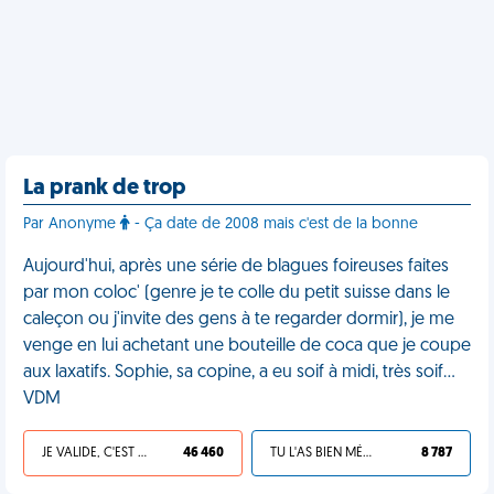
La prank de trop
Par Anonyme
- Ça date de 2008 mais c'est de la bonne
Aujourd'hui, après une série de blagues foireuses faites
par mon coloc' (genre je te colle du petit suisse dans le
caleçon ou j'invite des gens à te regarder dormir), je me
venge en lui achetant une bouteille de coca que je coupe
aux laxatifs. Sophie, sa copine, a eu soif à midi, très soif...
VDM
JE VALIDE, C'EST UNE VDM
46 460
TU L'AS BIEN MÉRITÉ
8 787