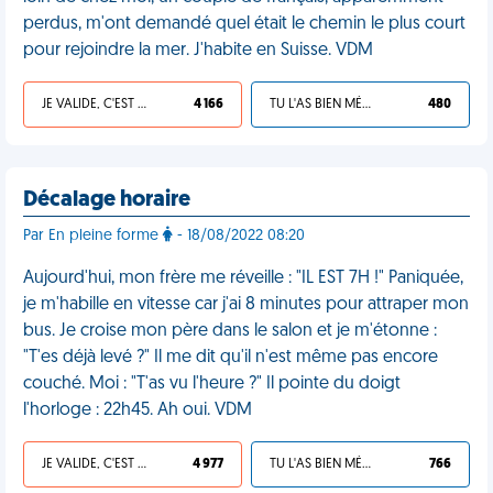
perdus, m'ont demandé quel était le chemin le plus court
pour rejoindre la mer. J'habite en Suisse. VDM
JE VALIDE, C'EST UNE VDM
4 166
TU L'AS BIEN MÉRITÉ
480
Décalage horaire
Par En pleine forme
- 18/08/2022 08:20
Aujourd'hui, mon frère me réveille : "IL EST 7H !" Paniquée,
je m'habille en vitesse car j'ai 8 minutes pour attraper mon
bus. Je croise mon père dans le salon et je m'étonne :
"T'es déjà levé ?" Il me dit qu'il n'est même pas encore
couché. Moi : "T'as vu l'heure ?" Il pointe du doigt
l'horloge : 22h45. Ah oui. VDM
JE VALIDE, C'EST UNE VDM
4 977
TU L'AS BIEN MÉRITÉ
766