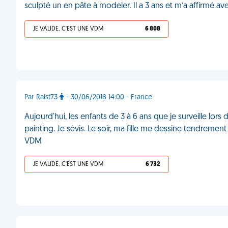
sculpté un en pâte à modeler. Il a 3 ans et m’a affirmé
JE VALIDE, C'EST UNE VDM
6 808
Par Raist73
- 30/06/2018 14:00 - France
Aujourd'hui, les enfants de 3 à 6 ans que je surveille lor
painting. Je sévis. Le soir, ma fille me dessine tendremen
VDM
JE VALIDE, C'EST UNE VDM
6 732