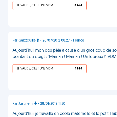
JE VALIDE, C'EST UNE VDM
3 424
Par Gabzouille
- 26/07/2012 08:27 - France
Aujourd'hui, mon dos pèle à cause d'un gros coup de solei
pointant du doigt : "Maman ! Maman ! Un lépreux !" VDM
JE VALIDE, C'EST UNE VDM
1 924
Par Justinemi
- 28/01/2019 11:30
Aujourd’hui, je travaille en école maternelle et le petit T