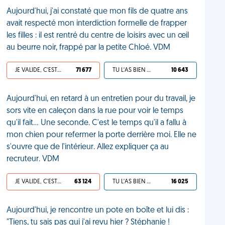
Aujourd'hui, j'ai constaté que mon fils de quatre ans
avait respecté mon interdiction formelle de frapper
les filles : il est rentré du centre de loisirs avec un œil
au beurre noir, frappé par la petite Chloé. VDM
JE VALIDE, C'EST UNE VDM
71 677
TU L'AS BIEN MÉRITÉ
10 643
Aujourd'hui, en retard à un entretien pour du travail, je
sors vite en caleçon dans la rue pour voir le temps
qu'il fait... Une seconde. C'est le temps qu'il a fallu à
mon chien pour refermer la porte derrière moi. Elle ne
s'ouvre que de l'intérieur. Allez expliquer ça au
recruteur. VDM
JE VALIDE, C'EST UNE VDM
63 124
TU L'AS BIEN MÉRITÉ
16 025
Aujourd'hui, je rencontre un pote en boîte et lui dis :
"Tiens, tu sais pas qui j'ai revu hier ? Stéphanie !