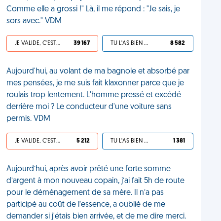
Comme elle a grossi !" Là, il me répond : "Je sais, je
sors avec." VDM
JE VALIDE, C'EST UNE VDM
39 167
TU L'AS BIEN MÉRITÉ
8 582
Aujourd'hui, au volant de ma bagnole et absorbé par
mes pensées, je me suis fait klaxonner parce que je
roulais trop lentement. L'homme pressé et excédé
derrière moi ? Le conducteur d'une voiture sans
permis. VDM
JE VALIDE, C'EST UNE VDM
5 212
TU L'AS BIEN MÉRITÉ
1 381
Aujourd’hui, après avoir prêté une forte somme
d’argent à mon nouveau copain, j’ai fait 5h de route
pour le déménagement de sa mère. Il n’a pas
participé au coût de l’essence, a oublié de me
demander si j'étais bien arrivée, et de me dire merci.