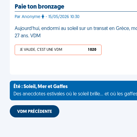
Paie ton bronzage
Par Anonyme
- 15/05/2026 10:30
Aujourd’hui, endormi au soleil sur un transat en Grèce, mon
27 ans. VDM
JE VALIDE, C'EST UNE VDM
1 020
Été : Soleil, Mer et Gaffes
Des anecdotes estivales où le soleil brille... et où les gaffe
VDM PRÉCÉDENTE