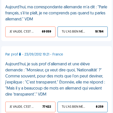
Aujourd'hui, ma correspondante allemande m'a dit : "Parle
français, s'il te plaît, je ne comprends pas quand tu parles
allemand." VDM
JE VALIDE, C'EST UNE VDM
69 059
TU L'AS BIEN MÉRITÉ
10 784
Par prof
- 23/09/2012 19:21 - France
Aujourd'hui, je suis prof d'allemand et une élève
demande : "Monsieur, ça veut dire quoi, 'Nationalität' ?"
Comme souvent, pour des mots que l'on peut deviner,
j'explique : "C'est transparent." Étonnée, elle me répond :
"Mais il y a beaucoup de mots en allemand qui veulent
dire 'transparent'." VDM
JE VALIDE, C'EST UNE VDM
77 422
TU L'AS BIEN MÉRITÉ
8 259