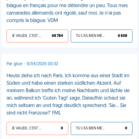
blague en français pour me détendre un peu. Tous mes
camarades allemands ont rigolé, sauf moi. Je n'ai pas
compris la blague. VDM
JE VALIDE, C'EST UNE VDM
68 784
TU L'AS BIEN MÉRITÉ
6 608
Par glue - 11/04/2025 00:32
Heute ziehe ich nach Paris. Ich komme aus einer Stadt im
Süden und habe einen starken südlichen Akzent. Auf
meinem Balkon treffe ich meine Nachbarin und lächle sie
an, während ich 'Guten Tag!' sage. Daraufhin schaut sie
mich seltsam an und fragt deutlich sprechend: 'Sie... Sie
sind nicht Franzose?' FML
JE VALIDE, C'EST UNE VDM
0
TU L'AS BIEN MÉRITÉ
0