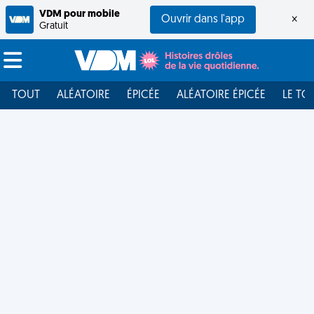
VDM pour mobile
Ouvrir dans l'app
×
Gratuit
TOUT
ALÉATOIRE
ÉPICÉE
ALÉATOIRE ÉPICÉE
LE TO