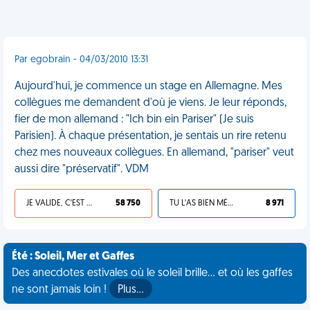
Par egobrain - 04/03/2010 13:31
Aujourd'hui, je commence un stage en Allemagne. Mes
collègues me demandent d'où je viens. Je leur réponds,
fier de mon allemand : "Ich bin ein Pariser" (Je suis
Parisien). À chaque présentation, je sentais un rire retenu
chez mes nouveaux collègues. En allemand, "pariser" veut
aussi dire "préservatif". VDM
JE VALIDE, C'EST UNE VDM
58 750
TU L'AS BIEN MÉRITÉ
8 971
Été : Soleil, Mer et Gaffes
Des anecdotes estivales où le soleil brille... et où les gaffes
ne sont jamais loin !
Plus…