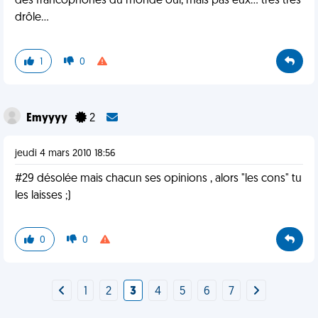
des francophones du monde oui, mais pas eux... très très
drôle...
1
0
Emyyyy
2
jeudi 4 mars 2010 18:56
#29 désolée mais chacun ses opinions , alors "les cons" tu
les laisses ;)
0
0
1
2
3
4
5
6
7