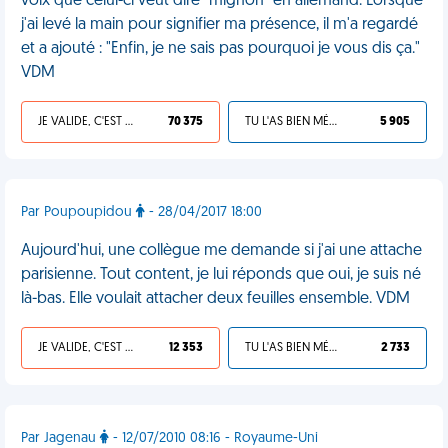
voix que celui-ci veut dire "mignon" en allemand. Lorsque
j'ai levé la main pour signifier ma présence, il m'a regardé
et a ajouté : "Enfin, je ne sais pas pourquoi je vous dis ça."
VDM
JE VALIDE, C'EST UNE VDM
70 375
TU L'AS BIEN MÉRITÉ
5 905
Par Poupoupidou
- 28/04/2017 18:00
Aujourd'hui, une collègue me demande si j'ai une attache
parisienne. Tout content, je lui réponds que oui, je suis né
là-bas. Elle voulait attacher deux feuilles ensemble. VDM
JE VALIDE, C'EST UNE VDM
12 353
TU L'AS BIEN MÉRITÉ
2 733
Par Jagenau
- 12/07/2010 08:16 - Royaume-Uni