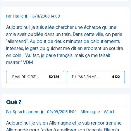
Par Haillie
- 16/11/2008 14:09
Aujourd'hui, je suis allée chercher une écharpe qu'une
amie avait oubliée dans un train. Dans cette ville, on parle
"allemand". Au bout de deux minutes de balbutiements
intenses, le gars du guichet me dit en arborant un sourire
en coin : "Au fait, je parle français, mais ça me faisait
marrer." VDM
JE VALIDE, C'EST UNE VDM
52 726
TU L'AS BIEN MÉRITÉ
4 122
Qué ?
Par Sprachtandem
- 09/09/2013 11:04 - Allemagne - Willich
Aujourd’hui, je vis en Allemagne et je vais rencontrer une
Allemande pour l'aider à améliorer son français. Elle m’a