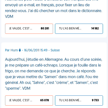
envoyé un e-mail, en français, pour fixer un lieu de
rendez-vous. J’ai dû chercher un mot dans le dictionnaire.
VDM
JE VALIDE, C'EST UNE VDM
80 281
TU L'AS BIEN MÉRITÉ
14 182
Par Hum
- 16/06/2011 15:49 - Suisse
Aujourd'hui, j'étudie en Allemagne. Au cours d'une soirée,
je me prépare un café-schnaps. Lorsque je fouille dans le
frigo, on me demande ce que je cherche. Je réponds
que je veux mettre du "Samen" dans mon café. Fou rire
général. Ah oui, "Sahne", c'est "crème", et "Samen", c'est
"sperme". VDM
JE VALIDE, C'EST UNE VDM
65 078
TU L'AS BIEN MÉRITÉ
9 733