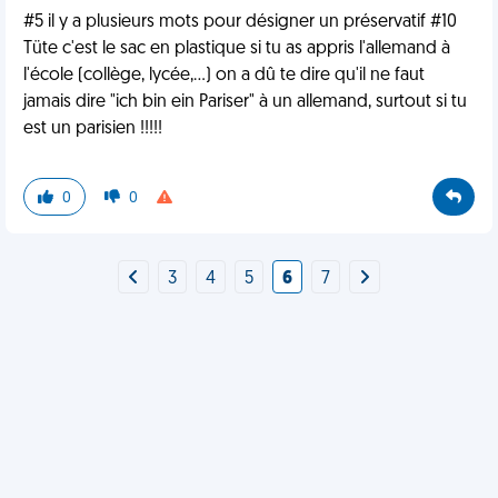
#5 il y a plusieurs mots pour désigner un préservatif #10
Tüte c'est le sac en plastique si tu as appris l'allemand à
l'école (collège, lycée,...) on a dû te dire qu'il ne faut
jamais dire "ich bin ein Pariser" à un allemand, surtout si tu
est un parisien !!!!!
0
0
3
4
5
6
7