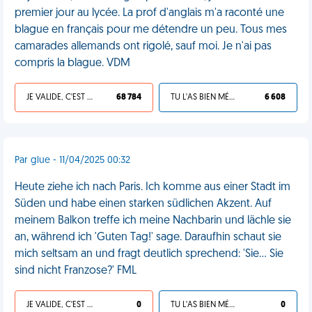
premier jour au lycée. La prof d'anglais m'a raconté une
blague en français pour me détendre un peu. Tous mes
camarades allemands ont rigolé, sauf moi. Je n'ai pas
compris la blague. VDM
JE VALIDE, C'EST UNE VDM
68 784
TU L'AS BIEN MÉRITÉ
6 608
Par glue - 11/04/2025 00:32
Heute ziehe ich nach Paris. Ich komme aus einer Stadt im
Süden und habe einen starken südlichen Akzent. Auf
meinem Balkon treffe ich meine Nachbarin und lächle sie
an, während ich 'Guten Tag!' sage. Daraufhin schaut sie
mich seltsam an und fragt deutlich sprechend: 'Sie... Sie
sind nicht Franzose?' FML
JE VALIDE, C'EST UNE VDM
0
TU L'AS BIEN MÉRITÉ
0