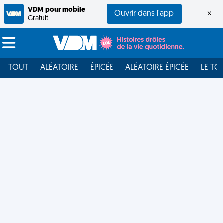
VDM pour mobile
Ouvrir dans l'app
×
Gratuit
TOUT
ALÉATOIRE
ÉPICÉE
ALÉATOIRE ÉPICÉE
LE TO