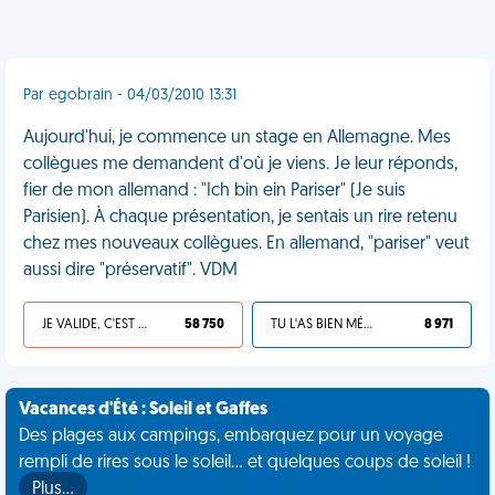
Par egobrain - 04/03/2010 13:31
Aujourd'hui, je commence un stage en Allemagne. Mes
collègues me demandent d'où je viens. Je leur réponds,
fier de mon allemand : "Ich bin ein Pariser" (Je suis
Parisien). À chaque présentation, je sentais un rire retenu
chez mes nouveaux collègues. En allemand, "pariser" veut
aussi dire "préservatif". VDM
JE VALIDE, C'EST UNE VDM
58 750
TU L'AS BIEN MÉRITÉ
8 971
Vacances d'Été : Soleil et Gaffes
Des plages aux campings, embarquez pour un voyage
rempli de rires sous le soleil... et quelques coups de soleil !
Plus…