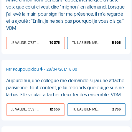
Arrivé à mon nom pendant l'appel, il remarque à haute
voix que celui-ci veut dire "mignon" en allemand. Lorsque
j'ai levé la main pour signifier ma présence, il m'a regardé
et a ajouté : "Enfin, je ne sais pas pourquoi je vous dis ça."
VDM
JE VALIDE, C'EST UNE VDM
70 375
TU L'AS BIEN MÉRITÉ
5 905
Par Poupoupidou
- 28/04/2017 18:00
Aujourd'hui, une collègue me demande si j'ai une attache
parisienne. Tout content, je lui réponds que oui, je suis né
là-bas. Elle voulait attacher deux feuilles ensemble. VDM
JE VALIDE, C'EST UNE VDM
12 353
TU L'AS BIEN MÉRITÉ
2 733