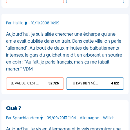
Par Haillie
- 16/11/2008 14:09
Aujourd'hui, je suis allée chercher une écharpe qu'une
amie avait oubliée dans un train. Dans cette ville, on parle
"allemand". Au bout de deux minutes de balbutiements
intenses, le gars du guichet me dit en arborant un sourire
en coin : "Au fait, je parle français, mais ça me faisait
marrer." VDM
JE VALIDE, C'EST UNE VDM
52 726
TU L'AS BIEN MÉRITÉ
4 122
Qué ?
Par Sprachtandem
- 09/09/2013 11:04 - Allemagne - Willich
Aujourd’hui, je vis en Allemagne et je vais rencontrer une