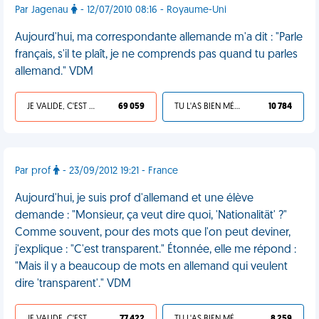
Par Jagenau
- 12/07/2010 08:16 - Royaume-Uni
Aujourd'hui, ma correspondante allemande m'a dit : "Parle
français, s'il te plaît, je ne comprends pas quand tu parles
allemand." VDM
JE VALIDE, C'EST UNE VDM
69 059
TU L'AS BIEN MÉRITÉ
10 784
Par prof
- 23/09/2012 19:21 - France
Aujourd'hui, je suis prof d'allemand et une élève
demande : "Monsieur, ça veut dire quoi, 'Nationalität' ?"
Comme souvent, pour des mots que l'on peut deviner,
j'explique : "C'est transparent." Étonnée, elle me répond :
"Mais il y a beaucoup de mots en allemand qui veulent
dire 'transparent'." VDM