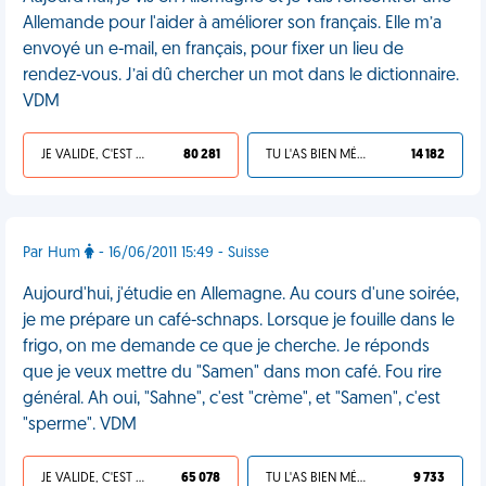
Allemande pour l'aider à améliorer son français. Elle m’a
envoyé un e-mail, en français, pour fixer un lieu de
rendez-vous. J’ai dû chercher un mot dans le dictionnaire.
VDM
JE VALIDE, C'EST UNE VDM
80 281
TU L'AS BIEN MÉRITÉ
14 182
Par Hum
- 16/06/2011 15:49 - Suisse
Aujourd'hui, j'étudie en Allemagne. Au cours d'une soirée,
je me prépare un café-schnaps. Lorsque je fouille dans le
frigo, on me demande ce que je cherche. Je réponds
que je veux mettre du "Samen" dans mon café. Fou rire
général. Ah oui, "Sahne", c'est "crème", et "Samen", c'est
"sperme". VDM
JE VALIDE, C'EST UNE VDM
65 078
TU L'AS BIEN MÉRITÉ
9 733