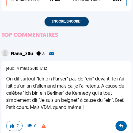
JE VALIDE, C'EST UNE VDM
77 422
TU L'AS BIEN MÉRITÉ
8 259
ENCORE, ENCORE !
TOP COMMENTAIRES
Nana_z0u
3
jeudi 4 mars 2010 17:12
On dit surtout "Ich bin Pariser" pas de "ein" devant. Je n'ai
fait qu'un an d'allemand mais ça, je l'ai retenu. A cause du
célèbre "Ich bin ein Berliner" de Kennedy qui a tout
simplement dit "Je suis un beignet" à cause du "ein". Bref.
Petit cours. Mais VDM, quand même !
7
0