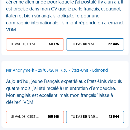
aérienne allemande pour laquelle j'ai postulé il y a un an. Il
est précisé dans mon CV que je parle français, espagnol,
italien et bien sûr anglais, obligatoire pour une
compagnie internationale. Ils m'ont répondu en allemand.
VDM
JE VALIDE, C'EST UNE VDM
60 776
TU L'AS BIEN MÉRITÉ
22 445
Par Anonyme
- 29/05/2014 17:30 - États-Unis - Edmond
Aujourd'hui, jeune Français expatrié aux États-Unis depuis
quatre mois, j'ai été recalé à un entretien d'embauche.
Mon anglais est excellent, mais mon français "laisse à
désirer". VDM
JE VALIDE, C'EST UNE VDM
105 918
TU L'AS BIEN MÉRITÉ
12 544