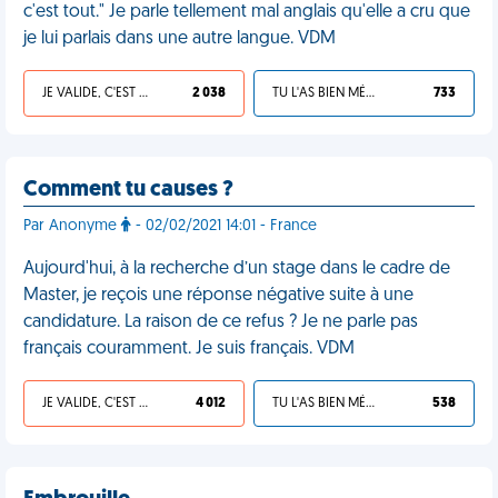
c'est tout." Je parle tellement mal anglais qu'elle a cru que
je lui parlais dans une autre langue. VDM
JE VALIDE, C'EST UNE VDM
2 038
TU L'AS BIEN MÉRITÉ
733
Comment tu causes ?
Par Anonyme
- 02/02/2021 14:01 - France
Aujourd'hui, à la recherche d’un stage dans le cadre de
Master, je reçois une réponse négative suite à une
candidature. La raison de ce refus ? Je ne parle pas
français couramment. Je suis français. VDM
JE VALIDE, C'EST UNE VDM
4 012
TU L'AS BIEN MÉRITÉ
538