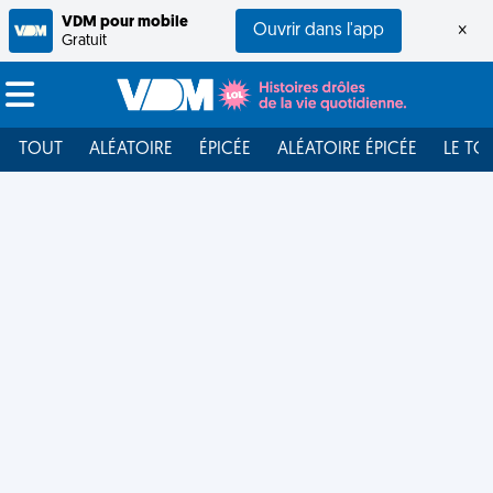
VDM pour mobile
Ouvrir dans l'app
×
Gratuit
TOUT
ALÉATOIRE
ÉPICÉE
ALÉATOIRE ÉPICÉE
LE TO