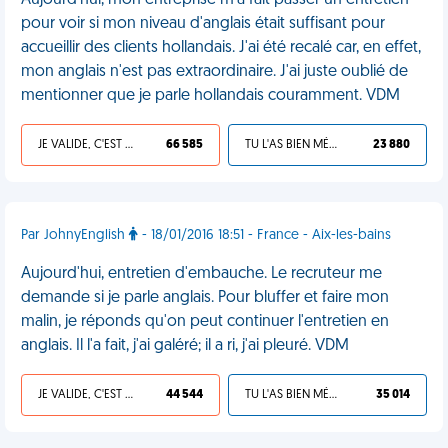
Aujourd'hui, mon entreprise m'a fait passer un entretien
pour voir si mon niveau d'anglais était suffisant pour
accueillir des clients hollandais. J'ai été recalé car, en effet,
mon anglais n'est pas extraordinaire. J'ai juste oublié de
mentionner que je parle hollandais couramment. VDM
JE VALIDE, C'EST UNE VDM
66 585
TU L'AS BIEN MÉRITÉ
23 880
Par JohnyEnglish
- 18/01/2016 18:51 - France - Aix-les-bains
Aujourd'hui, entretien d'embauche. Le recruteur me
demande si je parle anglais. Pour bluffer et faire mon
malin, je réponds qu'on peut continuer l'entretien en
anglais. Il l'a fait, j'ai galéré; il a ri, j'ai pleuré. VDM
JE VALIDE, C'EST UNE VDM
44 544
TU L'AS BIEN MÉRITÉ
35 014