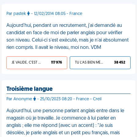
Par pastek
- 12/02/2014 08:05 - France
Aujourd'hui, pendant un recrutement, j'ai demandé au
candidat en face de moi de parler anglais pour vérifier
son niveau. Celui-ci s'est exécuté, mais je n'ai absolument
rien compris. Il avait le niveau, moi non. VDM
JE VALIDE, C'EST UNE VDM
117 976
TU L'AS BIEN MÉRITÉ
38 452
Troisième langue
Par Anonyme
- 25/10/2023 08:20 - France - Creil
Aujourd'hui, une personne parlant anglais entre dans le
magasin où je travaille. Je commence à lui parler en
anglais ; elle me répond (avec un accent) : "Je suis
désolée, je parle anglais et un petit peu français, mais