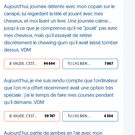
Aujourd'hui, journée détente avec mon copain sur le
canapé, lui regardant la télé et jouant avec mes
cheveux, et moi lisant un livre. Une journée calme…
jusqu'à ce que je comprenne qu'il ne "jouait" pas avec
mes cheveux, mais qu'il essayait de retirer
discrètement le chewing-gum qu'il avait laissé tomber
dessus. VDM
JE VALIDE, C'EST UNE VDM
94 694
TU L'AS BIEN MÉRITÉ
7 867
Aujourd'hui, je me suis rendu compte que l'ordinateur
que l'on m'a offert récemment avait une option très
spéciale : j'ai le temps de faire mes courses pendant
qu'il démarre. VDM
JE VALIDE, C'EST UNE VDM
59 747
TU L'AS BIEN MÉRITÉ
4 304
Aujourd'hui, partie de jambes en l'air avec mon