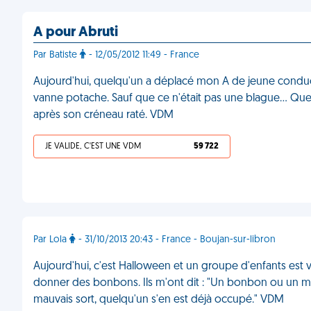
A pour Abruti
Par Batiste
- 12/05/2012 11:49 - France
Aujourd'hui, quelqu'un a déplacé mon A de jeune conducte
vanne potache. Sauf que ce n'était pas une blague... Quel
après son créneau raté. VDM
JE VALIDE, C'EST UNE VDM
59 722
Par Lola
- 31/10/2013 20:43 - France - Boujan-sur-libron
Aujourd'hui, c'est Halloween et un groupe d'enfants est v
donner des bonbons. Ils m'ont dit : "Un bonbon ou un mau
mauvais sort, quelqu'un s'en est déjà occupé." VDM