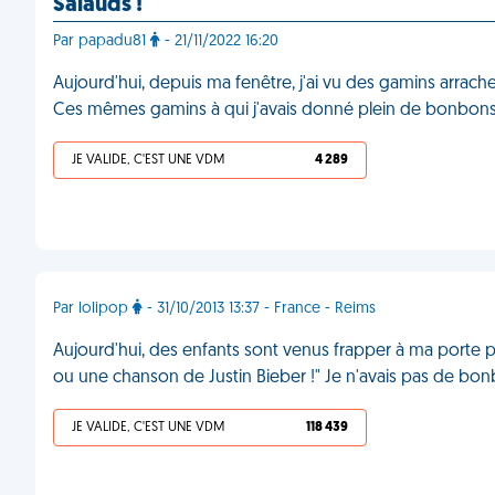
Salauds !
Par papadu81
- 21/11/2022 16:20
Aujourd'hui, depuis ma fenêtre, j'ai vu des gamins arrach
Ces mêmes gamins à qui j'avais donné plein de bonbons
JE VALIDE, C'EST UNE VDM
4 289
Par lolipop
- 31/10/2013 13:37 - France - Reims
Aujourd'hui, des enfants sont venus frapper à ma porte p
ou une chanson de Justin Bieber !" Je n'avais pas de b
JE VALIDE, C'EST UNE VDM
118 439