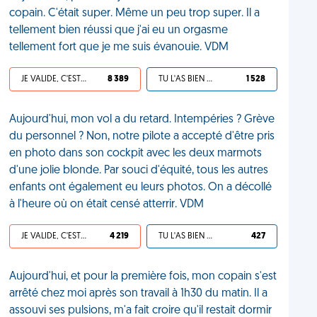
copain. C'était super. Même un peu trop super. Il a
tellement bien réussi que j'ai eu un orgasme
tellement fort que je me suis évanouie. VDM
JE VALIDE, C'EST UNE VDM
8 389
TU L'AS BIEN MÉRITÉ
1 528
Aujourd'hui, mon vol a du retard. Intempéries ? Grève
du personnel ? Non, notre pilote a accepté d'être pris
en photo dans son cockpit avec les deux marmots
d'une jolie blonde. Par souci d'équité, tous les autres
enfants ont également eu leurs photos. On a décollé
à l'heure où on était censé atterrir. VDM
JE VALIDE, C'EST UNE VDM
4 219
TU L'AS BIEN MÉRITÉ
427
Aujourd'hui, et pour la première fois, mon copain s'est
arrêté chez moi après son travail à 1h30 du matin. Il a
assouvi ses pulsions, m'a fait croire qu'il restait dormir