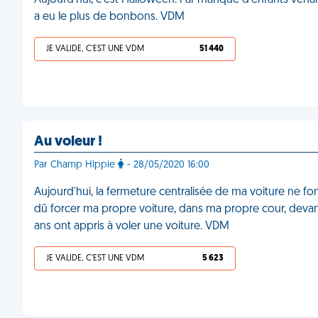
Aujourd'hui, c'est Halloween. Par manque d'enfants venant
a eu le plus de bonbons. VDM
JE VALIDE, C'EST UNE VDM
51 440
Au voleur !
Par Champ Hippie
- 28/05/2020 16:00
Aujourd'hui, la fermeture centralisée de ma voiture ne fon
dû forcer ma propre voiture, dans ma propre cour, deva
ans ont appris à voler une voiture. VDM
JE VALIDE, C'EST UNE VDM
5 623