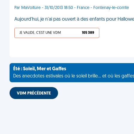
Par MaVoiture - 31/10/2013 18:50 - France - Fontenay-le-comte
Aujourd'hui, je n'ai pas ouvert à des enfants pour Hallow
JE VALIDE, C'EST UNE VDM
105 389
Été : Soleil, Mer et Gaffes
Des anecdotes estivales où le soleil brille... et où les gaffe
VDM PRÉCÉDENTE