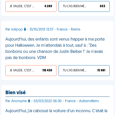
JE VALIDE, C'EST UNE VDM
4 289
TU L'AS BIEN MÉRITÉ
653
Par lolipop
- 31/10/2013 13:37 - France - Reims
Aujourd'hui, des enfants sont venus frapper à ma porte
pour Halloween. Je m'attendais à tout, sauf à : "Des
bonbons ou une chanson de Justin Bieber !" Je n'avais
pas de bonbons. VDM
JE VALIDE, C'EST UNE VDM
118 438
TU L'AS BIEN MÉRITÉ
15 981
Bien visé
Par Anonyme
- 03/03/2022 06:30 - France - Aubervilliers
Aujourd'hui, j'ai cabossé la voiture d'un inconnu. C'était la