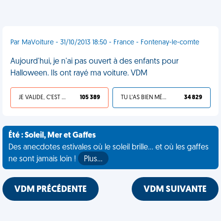
Par MaVoiture - 31/10/2013 18:50 - France - Fontenay-le-comte
Aujourd'hui, je n'ai pas ouvert à des enfants pour
Halloween. Ils ont rayé ma voiture. VDM
JE VALIDE, C'EST UNE VDM
105 389
TU L'AS BIEN MÉRITÉ
34 829
Été : Soleil, Mer et Gaffes
Des anecdotes estivales où le soleil brille... et où les gaffes
ne sont jamais loin !
Plus…
VDM PRÉCÉDENTE
VDM SUIVANTE