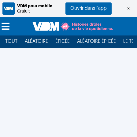
VDM pour mobile
Ouvrir dans l'app
×
Gratuit
TOUT
ALÉATOIRE
ÉPICÉE
ALÉATOIRE ÉPICÉE
LE TO