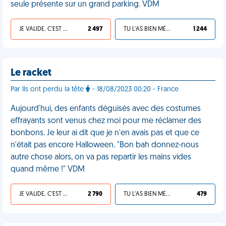
seule présente sur un grand parking. VDM
JE VALIDE, C'EST UNE VDM
2 497
TU L'AS BIEN MÉRITÉ
1 244
Le racket
Par Ils ont perdu la tête
- 18/08/2023 00:20 - France
Aujourd'hui, des enfants déguisés avec des costumes
effrayants sont venus chez moi pour me réclamer des
bonbons. Je leur ai dit que je n'en avais pas et que ce
n'était pas encore Halloween. "Bon bah donnez-nous
autre chose alors, on va pas repartir les mains vides
quand même !" VDM
JE VALIDE, C'EST UNE VDM
2 790
TU L'AS BIEN MÉRITÉ
479