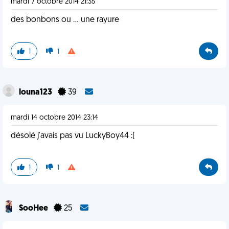
mardi 7 octobre 2014 21:35
des bonbons ou ... une rayure
1
1
louna123
39
mardi 14 octobre 2014 23:14
désolé j'avais pas vu LuckyBoy44 :(
1
1
SooHee
25