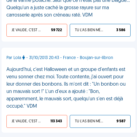
de la vanne potache. Sauf que ce n'était pas une blague...
Quelqu'un a juste caché la grosse rayure sur ma
carrosserie après son créneau raté. VDM
JE VALIDE, C'EST UNE VDM
59 722
TU L'AS BIEN MÉRITÉ
3 586
Par Lola
- 31/10/2013 20:43 - France - Boujan-sur-libron
Aujourd'hui, c'est Halloween et un groupe d'enfants est
venu sonner chez moi. Toute contente, j'ai ouvert pour
leur donner des bonbons. Ils m'ont dit : "Un bonbon ou
un mauvais sort !" L'un d'eux a ajouté : "Bon,
apparemment, le mauvais sort, quelqu'un s'en est déjà
occupé." VDM
JE VALIDE, C'EST UNE VDM
113 343
TU L'AS BIEN MÉRITÉ
9 587