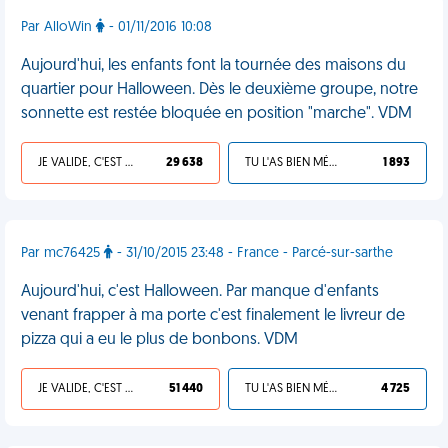
Par AlloWin
- 01/11/2016 10:08
Aujourd'hui, les enfants font la tournée des maisons du
quartier pour Halloween. Dès le deuxième groupe, notre
sonnette est restée bloquée en position "marche". VDM
JE VALIDE, C'EST UNE VDM
29 638
TU L'AS BIEN MÉRITÉ
1 893
Par mc76425
- 31/10/2015 23:48 - France - Parcé-sur-sarthe
Aujourd'hui, c'est Halloween. Par manque d'enfants
venant frapper à ma porte c'est finalement le livreur de
pizza qui a eu le plus de bonbons. VDM
JE VALIDE, C'EST UNE VDM
51 440
TU L'AS BIEN MÉRITÉ
4 725