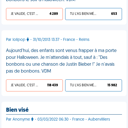
bonbons le soir d'Halloween. VDM
JE VALIDE, C'EST UNE VDM
4 289
TU L'AS BIEN MÉRITÉ
653
Par lolipop
- 31/10/2013 13:37 - France - Reims
Aujourd'hui, des enfants sont venus frapper à ma porte
pour Halloween. Je m'attendais à tout, sauf à : "Des
bonbons ou une chanson de Justin Bieber !" Je n'avais
pas de bonbons. VDM
JE VALIDE, C'EST UNE VDM
118 439
TU L'AS BIEN MÉRITÉ
15 982
Bien visé
Par Anonyme
- 03/03/2022 06:30 - France - Aubervilliers