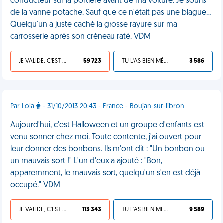
conducteur sur la portière avant de ma voiture. Je souris
de la vanne potache. Sauf que ce n'était pas une blague...
Quelqu'un a juste caché la grosse rayure sur ma
carrosserie après son créneau raté. VDM
JE VALIDE, C'EST UNE VDM
59 723
TU L'AS BIEN MÉRITÉ
3 586
Par Lola
- 31/10/2013 20:43 - France - Boujan-sur-libron
Aujourd'hui, c'est Halloween et un groupe d'enfants est
venu sonner chez moi. Toute contente, j'ai ouvert pour
leur donner des bonbons. Ils m'ont dit : "Un bonbon ou
un mauvais sort !" L'un d'eux a ajouté : "Bon,
apparemment, le mauvais sort, quelqu'un s'en est déjà
occupé." VDM
JE VALIDE, C'EST UNE VDM
113 343
TU L'AS BIEN MÉRITÉ
9 589