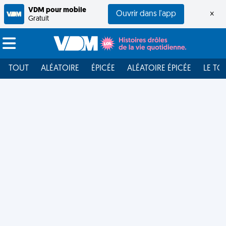
VDM pour mobile
Ouvrir dans l'app
×
Gratuit
TOUT
ALÉATOIRE
ÉPICÉE
ALÉATOIRE ÉPICÉE
LE TO