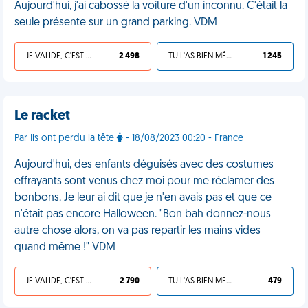
Aujourd'hui, j'ai cabossé la voiture d'un inconnu. C'était la
seule présente sur un grand parking. VDM
JE VALIDE, C'EST UNE VDM
2 498
TU L'AS BIEN MÉRITÉ
1 245
Le racket
Par Ils ont perdu la tête
- 18/08/2023 00:20 - France
Aujourd'hui, des enfants déguisés avec des costumes
effrayants sont venus chez moi pour me réclamer des
bonbons. Je leur ai dit que je n'en avais pas et que ce
n'était pas encore Halloween. "Bon bah donnez-nous
autre chose alors, on va pas repartir les mains vides
quand même !" VDM
JE VALIDE, C'EST UNE VDM
2 790
TU L'AS BIEN MÉRITÉ
479