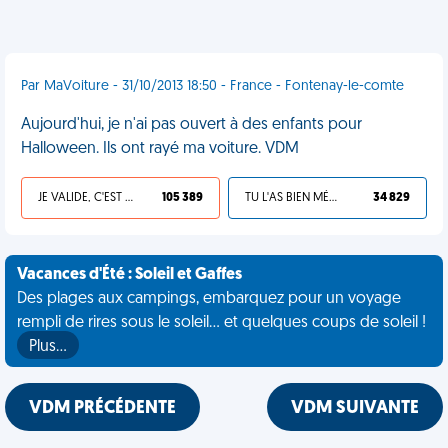
Par MaVoiture - 31/10/2013 18:50 - France - Fontenay-le-comte
Aujourd'hui, je n'ai pas ouvert à des enfants pour
Halloween. Ils ont rayé ma voiture. VDM
JE VALIDE, C'EST UNE VDM
105 389
TU L'AS BIEN MÉRITÉ
34 829
Vacances d'Été : Soleil et Gaffes
Des plages aux campings, embarquez pour un voyage
rempli de rires sous le soleil... et quelques coups de soleil !
Plus…
VDM PRÉCÉDENTE
VDM SUIVANTE