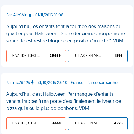
Par AlloWin
- 01/11/2016 10:08
Aujourd'hui, les enfants font la tournée des maisons du
quartier pour Halloween. Dès le deuxième groupe, notre
sonnette est restée bloquée en position "marche". VDM
JE VALIDE, C'EST UNE VDM
29 639
TU L'AS BIEN MÉRITÉ
1 893
Par mc76425
- 31/10/2015 23:48 - France - Parcé-sur-sarthe
Aujourd'hui, c'est Halloween. Par manque d'enfants
venant frapper à ma porte c'est finalement le livreur de
pizza qui a eu le plus de bonbons. VDM
JE VALIDE, C'EST UNE VDM
51 440
TU L'AS BIEN MÉRITÉ
4 725