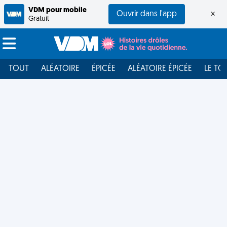
VDM pour mobile
Ouvrir dans l'app
×
Gratuit
TOUT
ALÉATOIRE
ÉPICÉE
ALÉATOIRE ÉPICÉE
LE TO