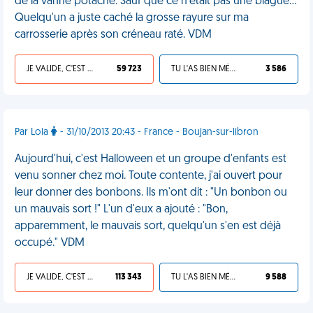
de la vanne potache. Sauf que ce n'était pas une blague...
Quelqu'un a juste caché la grosse rayure sur ma
carrosserie après son créneau raté. VDM
JE VALIDE, C'EST UNE VDM
59 723
TU L'AS BIEN MÉRITÉ
3 586
Par Lola
- 31/10/2013 20:43 - France - Boujan-sur-libron
Aujourd'hui, c'est Halloween et un groupe d'enfants est
venu sonner chez moi. Toute contente, j'ai ouvert pour
leur donner des bonbons. Ils m'ont dit : "Un bonbon ou
un mauvais sort !" L'un d'eux a ajouté : "Bon,
apparemment, le mauvais sort, quelqu'un s'en est déjà
occupé." VDM
JE VALIDE, C'EST UNE VDM
113 343
TU L'AS BIEN MÉRITÉ
9 588