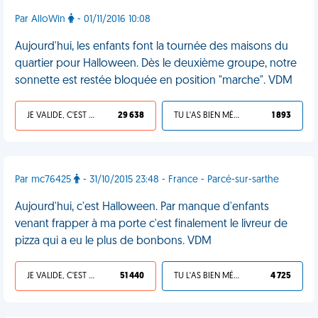
Par AlloWin
- 01/11/2016 10:08
Aujourd'hui, les enfants font la tournée des maisons du
quartier pour Halloween. Dès le deuxième groupe, notre
sonnette est restée bloquée en position "marche". VDM
JE VALIDE, C'EST UNE VDM
29 638
TU L'AS BIEN MÉRITÉ
1 893
Par mc76425
- 31/10/2015 23:48 - France - Parcé-sur-sarthe
Aujourd'hui, c'est Halloween. Par manque d'enfants
venant frapper à ma porte c'est finalement le livreur de
pizza qui a eu le plus de bonbons. VDM
JE VALIDE, C'EST UNE VDM
51 440
TU L'AS BIEN MÉRITÉ
4 725