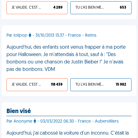
JE VALIDE, C'EST UNE VDM
4 289
TU L'AS BIEN MÉRITÉ
653
Par lolipop
- 31/10/2013 13:37 - France - Reims
Aujourd'hui, des enfants sont venus frapper à ma porte
pour Halloween. Je m'attendais à tout, sauf à : "Des
bonbons ou une chanson de Justin Bieber !" Je n'avais
pas de bonbons. VDM
JE VALIDE, C'EST UNE VDM
118 439
TU L'AS BIEN MÉRITÉ
15 982
Bien visé
Par Anonyme
- 03/03/2022 06:30 - France - Aubervilliers
Aujourd'hui, j'ai cabossé la voiture d'un inconnu. C'était la