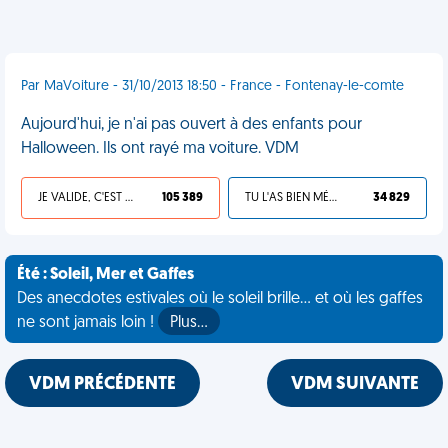
Par MaVoiture - 31/10/2013 18:50 - France - Fontenay-le-comte
Aujourd'hui, je n'ai pas ouvert à des enfants pour
Halloween. Ils ont rayé ma voiture. VDM
JE VALIDE, C'EST UNE VDM
105 389
TU L'AS BIEN MÉRITÉ
34 829
Été : Soleil, Mer et Gaffes
Des anecdotes estivales où le soleil brille... et où les gaffes
ne sont jamais loin !
Plus…
VDM PRÉCÉDENTE
VDM SUIVANTE