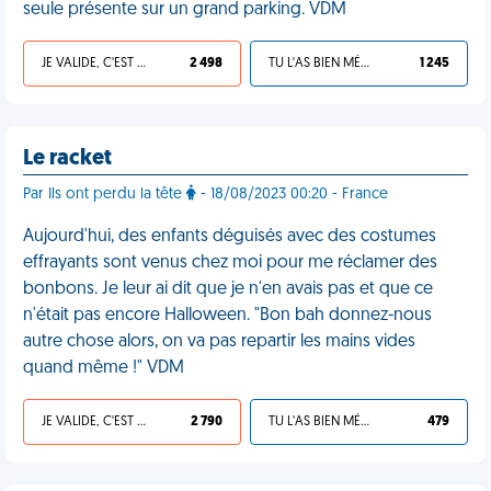
seule présente sur un grand parking. VDM
JE VALIDE, C'EST UNE VDM
2 498
TU L'AS BIEN MÉRITÉ
1 245
Le racket
Par Ils ont perdu la tête
- 18/08/2023 00:20 - France
Aujourd'hui, des enfants déguisés avec des costumes
effrayants sont venus chez moi pour me réclamer des
bonbons. Je leur ai dit que je n'en avais pas et que ce
n'était pas encore Halloween. "Bon bah donnez-nous
autre chose alors, on va pas repartir les mains vides
quand même !" VDM
JE VALIDE, C'EST UNE VDM
2 790
TU L'AS BIEN MÉRITÉ
479