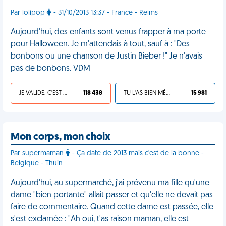
Par lolipop
- 31/10/2013 13:37 - France - Reims
Aujourd'hui, des enfants sont venus frapper à ma porte
pour Halloween. Je m'attendais à tout, sauf à : "Des
bonbons ou une chanson de Justin Bieber !" Je n'avais
pas de bonbons. VDM
JE VALIDE, C'EST UNE VDM
118 438
TU L'AS BIEN MÉRITÉ
15 981
Mon corps, mon choix
Par supermaman
- Ça date de 2013 mais c'est de la bonne -
Belgique - Thuin
Aujourd'hui, au supermarché, j'ai prévenu ma fille qu'une
dame "bien portante" allait passer et qu'elle ne devait pas
faire de commentaire. Quand cette dame est passée, elle
s'est exclamée : "Ah oui, t'as raison maman, elle est