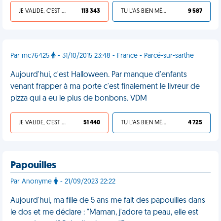
JE VALIDE, C'EST UNE VDM
113 343
TU L'AS BIEN MÉRITÉ
9 587
Par mc76425
- 31/10/2015 23:48 - France - Parcé-sur-sarthe
Aujourd'hui, c'est Halloween. Par manque d'enfants
venant frapper à ma porte c'est finalement le livreur de
pizza qui a eu le plus de bonbons. VDM
JE VALIDE, C'EST UNE VDM
51 440
TU L'AS BIEN MÉRITÉ
4 725
Papouilles
Par Anonyme
- 21/09/2023 22:22
Aujourd'hui, ma fille de 5 ans me fait des papouilles dans
le dos et me déclare : "Maman, j'adore ta peau, elle est