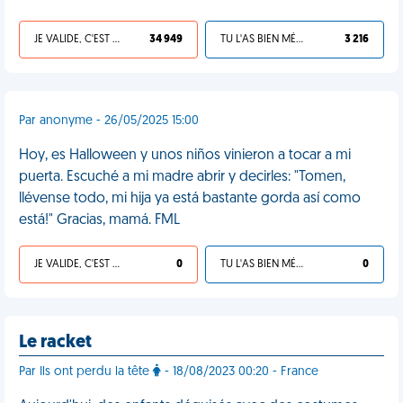
JE VALIDE, C'EST UNE VDM
34 949
TU L'AS BIEN MÉRITÉ
3 216
Par anonyme - 26/05/2025 15:00
Hoy, es Halloween y unos niños vinieron a tocar a mi
puerta. Escuché a mi madre abrir y decirles: "Tomen,
llévense todo, mi hija ya está bastante gorda así como
está!" Gracias, mamá. FML
JE VALIDE, C'EST UNE VDM
0
TU L'AS BIEN MÉRITÉ
0
Le racket
Par Ils ont perdu la tête
- 18/08/2023 00:20 - France