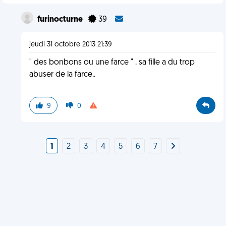
furinocturne
39
jeudi 31 octobre 2013 21:39
" des bonbons ou une farce " . sa fille a du trop
abuser de la farce..
9
0
1
2
3
4
5
6
7