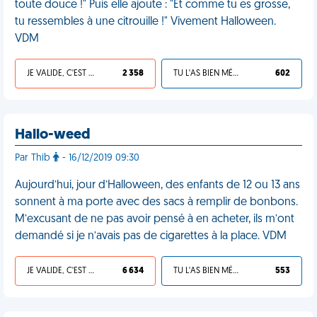
toute douce !" Puis elle ajoute : "Et comme tu es grosse,
tu ressembles à une citrouille !" Vivement Halloween.
VDM
JE VALIDE, C'EST UNE VDM
2 358
TU L'AS BIEN MÉRITÉ
602
Hallo-weed
Par Thib
- 16/12/2019 09:30
Aujourd’hui, jour d’Halloween, des enfants de 12 ou 13 ans
sonnent à ma porte avec des sacs à remplir de bonbons.
M’excusant de ne pas avoir pensé à en acheter, ils m’ont
demandé si je n’avais pas de cigarettes à la place. VDM
JE VALIDE, C'EST UNE VDM
6 634
TU L'AS BIEN MÉRITÉ
553