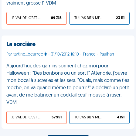
vraiment grosse !" VDM
JE VALIDE, C'EST UNE VDM
89 745
TU L'AS BIEN MÉRITÉ
23 111
La sorcière
Par tartine_beurree
- 31/10/2012 16:10 - France - Paulhan
Aujourd'hui, des gamins sonnent chez moi pour
Halloween : "Des bonbons ou un sort !" Attendrie, j'ouvre
mon bocal à sucreries et les sers. "Ouais, mais comme t'es
moche, on va quand même te pourrir !" a déclaré un petit
avant de me balancer un cocktail œuf-mousse à raser.
VDM
JE VALIDE, C'EST UNE VDM
57 951
TU L'AS BIEN MÉRITÉ
4 151