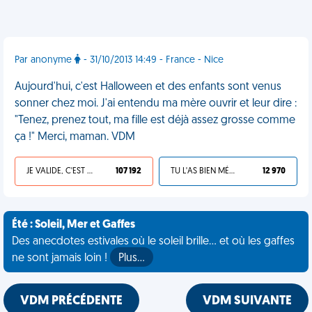
Par anonyme
- 31/10/2013 14:49 - France - Nice
Aujourd'hui, c'est Halloween et des enfants sont venus
sonner chez moi. J'ai entendu ma mère ouvrir et leur dire :
"Tenez, prenez tout, ma fille est déjà assez grosse comme
ça !" Merci, maman. VDM
JE VALIDE, C'EST UNE VDM
107 192
TU L'AS BIEN MÉRITÉ
12 970
Été : Soleil, Mer et Gaffes
Des anecdotes estivales où le soleil brille... et où les gaffes
ne sont jamais loin !
Plus…
VDM PRÉCÉDENTE
VDM SUIVANTE