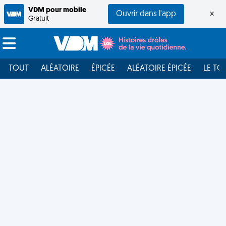
VDM pour mobile
Ouvrir dans l'app
×
Gratuit
TOUT
ALÉATOIRE
ÉPICÉE
ALÉATOIRE ÉPICÉE
LE TO