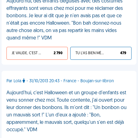
Aujourd'hui, des enfants déguisés avec des costumes
effrayants sont venus chez moi pour me réclamer des
bonbons. Je leur ai dit que je n'en avais pas et que ce
n'était pas encore Halloween. "Bon bah donnez-nous
autre chose alors, on va pas repartir les mains vides
quand même !" VDM
JE VALIDE, C'EST UNE VDM
2 790
TU L'AS BIEN MÉRITÉ
479
Par Lola
- 31/10/2013 20:43 - France - Boujan-sur-libron
Aujourd'hui, c'est Halloween et un groupe d'enfants est
venu sonner chez moi. Toute contente, j'ai ouvert pour
leur donner des bonbons. Ils m'ont dit : "Un bonbon ou
un mauvais sort !" L'un d'eux a ajouté : "Bon,
apparemment, le mauvais sort, quelqu'un s'en est déjà
occupé." VDM