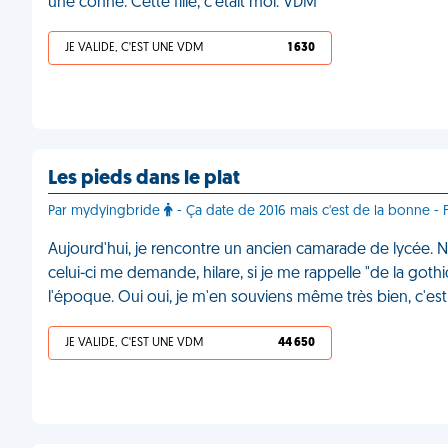
une conne. Cette fille, c'était moi. VDM
JE VALIDE, C'EST UNE VDM
1 630
Les pieds dans le plat
Par mydyingbride
- Ça date de 2016 mais c'est de la bonne - F
Aujourd'hui, je rencontre un ancien camarade de lycée.
celui-ci me demande, hilare, si je me rappelle "de la goth
l'époque. Oui oui, je m'en souviens même très bien, c'
JE VALIDE, C'EST UNE VDM
44 650