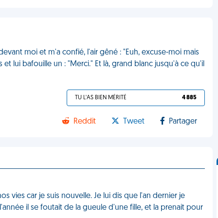
devant moi et m'a confié, l'air gêné : "Euh, excuse-moi mais
 et lui bafouille un : "Merci." Et là, grand blanc jusqu'à ce qu'il
TU L'AS BIEN MÉRITÉ
4 885
Reddit
Tweet
Partager
 vies car je suis nouvelle. Je lui dis que l'an dernier je
'année il se foutait de la gueule d'une fille, et la prenait pour