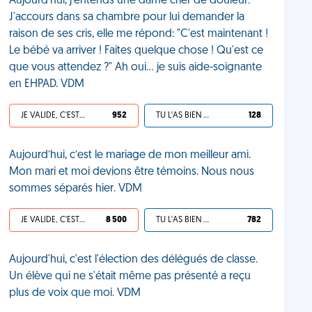
Aujourd'hui, j'entends une dame crier de douleur.
J'accours dans sa chambre pour lui demander la
raison de ses cris, elle me répond: "C'est maintenant !
Le bébé va arriver ! Faites quelque chose ! Qu'est ce
que vous attendez ?" Ah oui... je suis aide-soignante
en EHPAD. VDM
JE VALIDE, C'EST UNE VDM
952
TU L'AS BIEN MÉRITÉ
128
Aujourd’hui, c’est le mariage de mon meilleur ami.
Mon mari et moi devions être témoins. Nous nous
sommes séparés hier. VDM
JE VALIDE, C'EST UNE VDM
8 500
TU L'AS BIEN MÉRITÉ
782
Aujourd'hui, c'est l'élection des délégués de classe.
Un élève qui ne s'était même pas présenté a reçu
plus de voix que moi. VDM