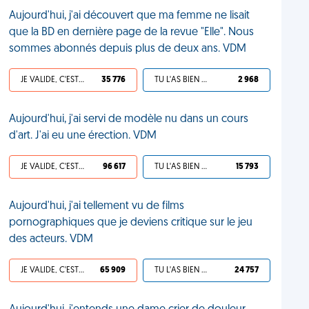
Aujourd'hui, j'ai découvert que ma femme ne lisait
que la BD en dernière page de la revue "Elle". Nous
sommes abonnés depuis plus de deux ans. VDM
JE VALIDE, C'EST UNE VDM
35 776
TU L'AS BIEN MÉRITÉ
2 968
Aujourd'hui, j'ai servi de modèle nu dans un cours
d'art. J'ai eu une érection. VDM
JE VALIDE, C'EST UNE VDM
96 617
TU L'AS BIEN MÉRITÉ
15 793
Aujourd'hui, j'ai tellement vu de films
pornographiques que je deviens critique sur le jeu
des acteurs. VDM
JE VALIDE, C'EST UNE VDM
65 909
TU L'AS BIEN MÉRITÉ
24 757