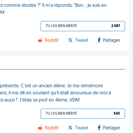
oi comme études ?" Il m'a répondu "Ben… je suis en
VDM
TU L'AS BIEN MÉRITÉ
2 587
Reddit
Tweet
Partager
 présente. C'est un ancien élève. Je me remémore
t, il me dit en souriant qu'il était amoureux de moi à
i aussi !" J'étais sa prof en 4ème. VDM
TU L'AS BIEN MÉRITÉ
543
Reddit
Tweet
Partager