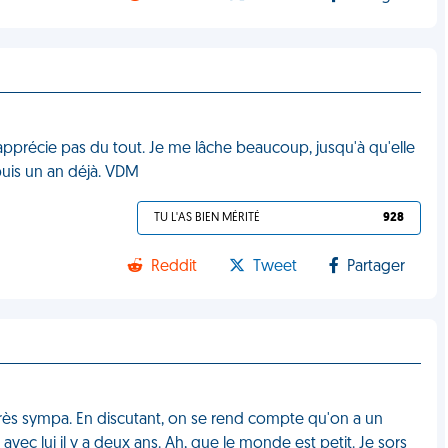
'apprécie pas du tout. Je me lâche beaucoup, jusqu'à qu'elle
puis un an déjà. VDM
TU L'AS BIEN MÉRITÉ
928
Reddit
Tweet
Partager
, très sympa. En discutant, on se rend compte qu'on a un
avec lui il y a deux ans. Ah, que le monde est petit. Je sors