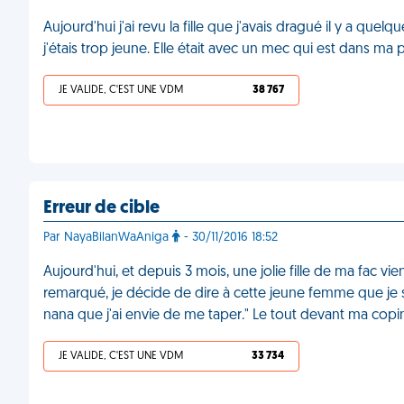
Aujourd'hui j'ai revu la fille que j'avais dragué il y a que
j'étais trop jeune. Elle était avec un mec qui est dans m
JE VALIDE, C'EST UNE VDM
38 767
Erreur de cible
Par NayaBilanWaAniga
- 30/11/2016 18:52
Aujourd'hui, et depuis 3 mois, une jolie fille de ma fac v
remarqué, je décide de dire à cette jeune femme que je su
nana que j'ai envie de me taper." Le tout devant ma cop
JE VALIDE, C'EST UNE VDM
33 734