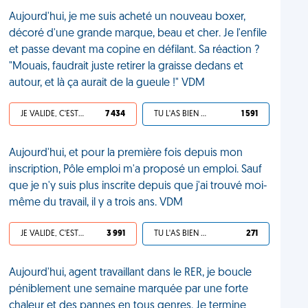
Aujourd'hui, je me suis acheté un nouveau boxer,
décoré d'une grande marque, beau et cher. Je l'enfile
et passe devant ma copine en défilant. Sa réaction ?
"Mouais, faudrait juste retirer la graisse dedans et
autour, et là ça aurait de la gueule !" VDM
JE VALIDE, C'EST UNE VDM
7 434
TU L'AS BIEN MÉRITÉ
1 591
Aujourd'hui, et pour la première fois depuis mon
inscription, Pôle emploi m'a proposé un emploi. Sauf
que je n'y suis plus inscrite depuis que j'ai trouvé moi-
même du travail, il y a trois ans. VDM
JE VALIDE, C'EST UNE VDM
3 991
TU L'AS BIEN MÉRITÉ
271
Aujourd'hui, agent travaillant dans le RER, je boucle
péniblement une semaine marquée par une forte
chaleur et des pannes en tous genres. Je termine