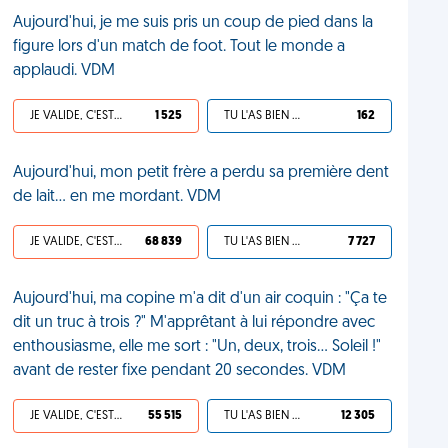
Aujourd'hui, je me suis pris un coup de pied dans la
figure lors d'un match de foot. Tout le monde a
applaudi. VDM
JE VALIDE, C'EST UNE VDM
1 525
TU L'AS BIEN MÉRITÉ
162
Aujourd'hui, mon petit frère a perdu sa première dent
de lait… en me mordant. VDM
JE VALIDE, C'EST UNE VDM
68 839
TU L'AS BIEN MÉRITÉ
7 727
Aujourd'hui, ma copine m'a dit d'un air coquin : "Ça te
dit un truc à trois ?" M'apprêtant à lui répondre avec
enthousiasme, elle me sort : "Un, deux, trois... Soleil !"
avant de rester fixe pendant 20 secondes. VDM
JE VALIDE, C'EST UNE VDM
55 515
TU L'AS BIEN MÉRITÉ
12 305