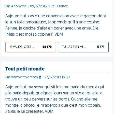
Par Anonyme - 09/12/2015 11:52 - France
Aujourd'hui, lors d'une conversation avec le garçon dont
je suis folle amoureuse, j'apprends qu'il a une copine.
Peinée, je décide d'aller en parler avec une amie. Elle :
"Mais c'est moi sa copine !" VDM
JE VALIDE, C'EST UNE VDM
58 670
TU L'AS BIEN MÉRITÉ
5 474
Tout petit monde
Par vdmvdmvdmptn
- 23/12/2019 16:00
Aujourd’hui, ma sœur qui vit loin me parle du mec à qui
elle parle depuis quelques jours sur un site et qu’elle le
trouve un peu pervers sur les bords. Quand elle me
montre la photo, je m’aperçois que c’est mon copain.
J’allais le lui présenter. VDM