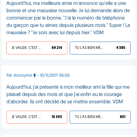
Aujourd'hui, ma meilleure amie m'annonce qu'elle a une
bonne et une mauvaise nouvelle. Je lui demande alors de
commencer par la bonne. "J'ai le numéro de téléphone
du garçon que tu aimes depuis plusieurs mois." Super ! La
mauvaise ? "Je sors avec lui depuis hier." VDM
JE VALIDE, C'EST UNE VDM
69 214
TU L'AS BIEN MÉRITÉ
4 385
Par Anonyme
- 10/11/2017 06:00
Aujourd'hui, j'ai présenté à mon meilleur ami la fille qui me
plaisait depuis des mois et que j'ai enfin eu le courage
d'aborder. Ils ont décidé de se mettre ensemble. VDM
JE VALIDE, C'EST UNE VDM
10 393
TU L'AS BIEN MÉRITÉ
851