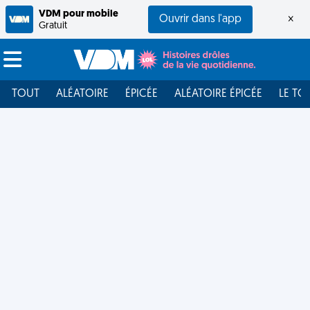
VDM pour mobile
Ouvrir dans l'app
×
Gratuit
TOUT
ALÉATOIRE
ÉPICÉE
ALÉATOIRE ÉPICÉE
LE TO