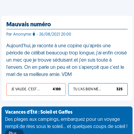
Mauvais numéro
Par Anonyme
- 26/08/2021 20:00
Aujourd'hui, je raconte à une copine qu'après une
période de célibat beaucoup trop longue, j'ai enfin croisé
un mec que je trouve séduisant et j'en suis toute à
l'envers. On en parle un peu et on s'aperçoit que c'est le
mari de sa meilleure amie. VDM
JE VALIDE, C'EST UNE VDM
4 100
TU L'AS BIEN MÉRITÉ
325
Vacances d'Été : Soleil et Gaffes
Des plages aux campings, embarquez pour un voyage
rempli de rires sous le soleil... et quelques coups de soleil !