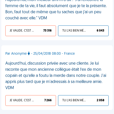
Aujourd'hui, mon meilleur ami m'a dit : "J'ai rencontré la
femme de ta vie, il faut absolument que je te la présente.
Bon, faut tout de même que tu saches que j'ai un peu
couché avec elle." VDM
JE VALIDE, C'EST UNE VDM
73 316
TU L'AS BIEN MÉRITÉ
6 043
Par Anonyme
- 25/04/2018 08:00 - France
Aujourd’hui, discussion privée avec une cliente. Je lui
raconte que mon ancienne collègue était l’ex de mon
copain et qu’elle a foutu la merde dans notre couple. J'ai
appris plus tard que je m'adressais à sa meilleure amie.
VDM
JE VALIDE, C'EST UNE VDM
7 266
TU L'AS BIEN MÉRITÉ
2 058