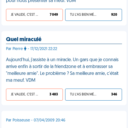
pour nous présenter sa meuf. VDM
JE VALIDE, C'EST UNE VDM
7 049
TU L'AS BIEN MÉRITÉ
920
Quel miraculé
Par Pierre
- 17/12/2021 22:22
Aujourd'hui, j'assiste à un miracle. Un gars que je connais
arrive enfin à sortir de la friendzone et à embrasser sa
"meilleure amie". Le problème ? Sa meilleure amie, c'était
ma meuf. VDM
JE VALIDE, C'EST UNE VDM
3 483
TU L'AS BIEN MÉRITÉ
346
Par Poisseuse - 07/04/2009 20:46