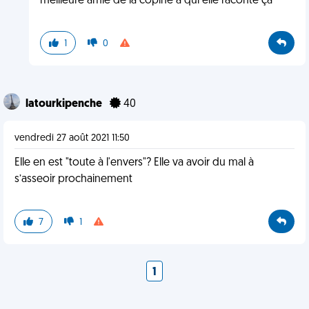
meilleure amie de la copine à qui elle raconte ça
1
0
latourkipenche
40
vendredi 27 août 2021 11:50
Elle en est "toute à l'envers"? Elle va avoir du mal à
s’asseoir prochainement
7
1
1