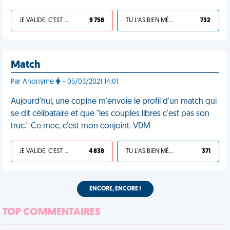
JE VALIDE, C'EST UNE VDM
9 758
TU L'AS BIEN MÉRITÉ
732
Match
Par Anonyme
- 05/03/2021 14:01
Aujourd'hui, une copine m'envoie le profil d'un match qui
se dit célibataire et que "les couples libres c'est pas son
truc." Ce mec, c'est mon conjoint. VDM
JE VALIDE, C'EST UNE VDM
4 838
TU L'AS BIEN MÉRITÉ
371
ENCORE, ENCORE !
TOP COMMENTAIRES