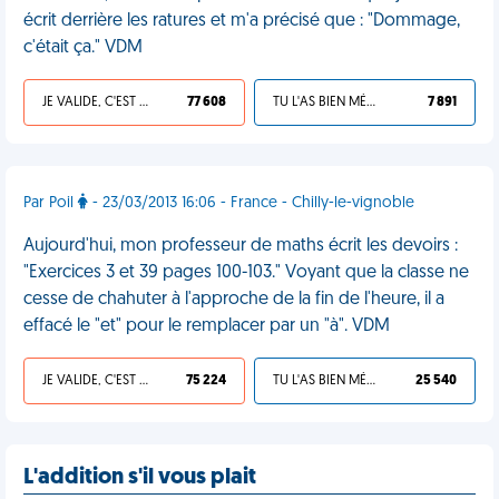
écrit derrière les ratures et m'a précisé que : "Dommage,
c'était ça." VDM
JE VALIDE, C'EST UNE VDM
77 608
TU L'AS BIEN MÉRITÉ
7 891
Par Poil
- 23/03/2013 16:06 - France - Chilly-le-vignoble
Aujourd'hui, mon professeur de maths écrit les devoirs :
"Exercices 3 et 39 pages 100-103." Voyant que la classe ne
cesse de chahuter à l'approche de la fin de l'heure, il a
effacé le "et" pour le remplacer par un "à". VDM
JE VALIDE, C'EST UNE VDM
75 224
TU L'AS BIEN MÉRITÉ
25 540
L'addition s'il vous plait