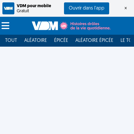
VDM pour mobile
Ouvrir dans l'app
×
Gratuit
TOUT
ALÉATOIRE
ÉPICÉE
ALÉATOIRE ÉPICÉE
LE TO