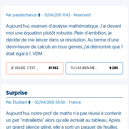
Par pasdechance
- 11/04/2011 11:43 - Reserved
Aujourd'hui, examen d'analyse mathématique. J'ai devant
moi une équation plutôt robuste. Plein d'ambition, je
décide de me lancer dans sa résolution. Au terme d'une
demi-heure de calculs en tous genres, j'ai démontré que 1
était égal à 1. VDM
JE VALIDE, C'EST UNE VDM
81 362
TU L'AS BIEN MÉRITÉ
8 285
Surprise
Par Étudiant
- 02/04/2012 05:50 - France
Aujourd'hui, notre prof de maths n'a pas réussi à contenir
un pet "mitraillette" alors qu'elle écrivait au tableau. Après
un grand silence gêné, elle a sorti un paquet de feuilles.