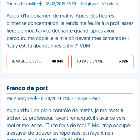
Par mathismylife
- 16/12/2015 23:59 - Belgique - Verviers
Aujourd'hui, examen de maths. Après des heures
d'intense concentration, je rends ma feuille à la prof, assez
fière de moi. J'ai vite déchanté quand, après avoir
parcouru ma copie, elle m'a dit devant mes camarades :
"Ça y est, tu abandonnes enfin ?" VDM
JE VALIDE, C'EST UNE VDM
48 948
TU L'AS BIEN MÉRITÉ
3 926
Franco de port
Par Anonyme
- 02/11/2024 12:15 - France - Paris
Aujourd’hui, en plein contrôle de maths, je me mets à
tricher. Le professeur, l’ayant remarqué, il s’avance vers
moi et me lance : "Tu te fous de moi ?" Moi, trop occupé
à essayer de trouver les réponses, et n’ayant rien