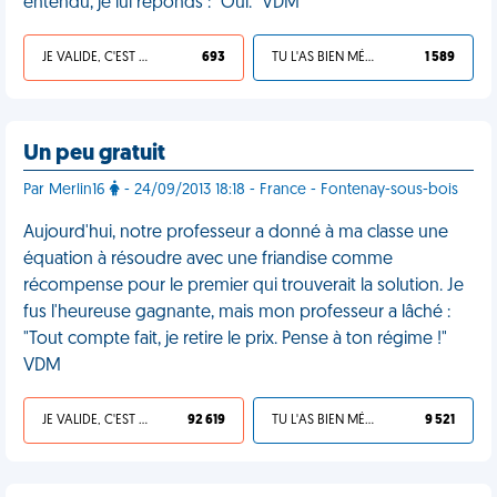
entendu, je lui réponds : "Oui." VDM
JE VALIDE, C'EST UNE VDM
693
TU L'AS BIEN MÉRITÉ
1 589
Un peu gratuit
Par Merlin16
- 24/09/2013 18:18 - France - Fontenay-sous-bois
Aujourd'hui, notre professeur a donné à ma classe une
équation à résoudre avec une friandise comme
récompense pour le premier qui trouverait la solution. Je
fus l'heureuse gagnante, mais mon professeur a lâché :
"Tout compte fait, je retire le prix. Pense à ton régime !"
VDM
JE VALIDE, C'EST UNE VDM
92 619
TU L'AS BIEN MÉRITÉ
9 521