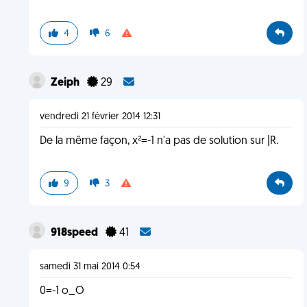
4
6
Zeiph
29
vendredi 21 février 2014 12:31
De la même façon, x²=-1 n'a pas de solution sur |R.
9
3
918speed
41
samedi 31 mai 2014 0:54
0=-1 o_O