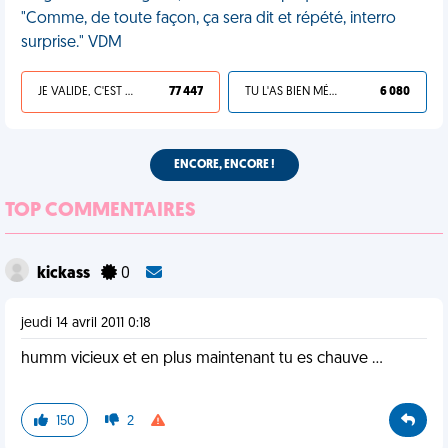
"Comme, de toute façon, ça sera dit et répété, interro
surprise." VDM
JE VALIDE, C'EST UNE VDM
77 447
TU L'AS BIEN MÉRITÉ
6 080
ENCORE, ENCORE !
TOP COMMENTAIRES
kickass
0
jeudi 14 avril 2011 0:18
humm vicieux et en plus maintenant tu es chauve ...
150
2