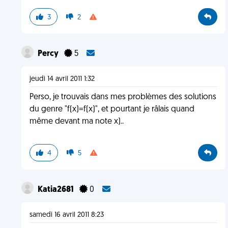
3
2
Percy
5
jeudi 14 avril 2011 1:32
Perso, je trouvais dans mes problèmes des solutions
du genre "f(x)=f(x)", et pourtant je râlais quand
même devant ma note x)..
4
5
Katia2681
0
samedi 16 avril 2011 8:23