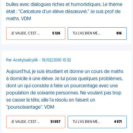
bulles avec dialogues riches et humoristiques. Le thème
était : "Caricature d'un élève désœuvré." Je suis prof de
maths. VDM
JE VALIDE, C'EST UNE VDM
5 126
TU L'AS BIEN MÉRITÉ
816
Par Acetylsalicylik - 19/02/2010 15:32
Aujourd'hui, je suis étudiant et donne un cours de maths
à domicile à une élève. Je lui pose quelques problèmes,
dont un qui consiste à faire un pourcentage avec une
population de soixante personnes. Ne voulant pas trop
se casser la tête, elle l'a résolu en faisant un
"poursoixantage". VDM
JE VALIDE, C'EST UNE VDM
51 057
TU L'AS BIEN MÉRITÉ
4 971