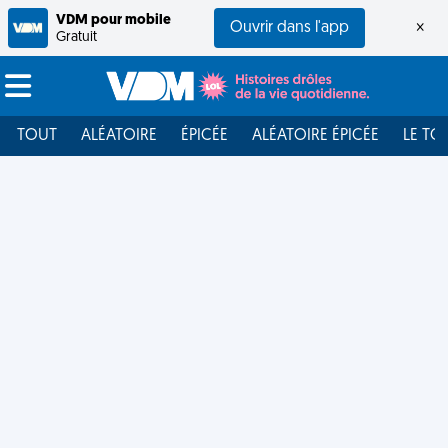
VDM pour mobile
Ouvrir dans l'app
×
Gratuit
TOUT
ALÉATOIRE
ÉPICÉE
ALÉATOIRE ÉPICÉE
LE TO