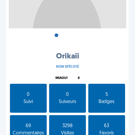
•
•
•
Orikaii
NON SPÉCIFIÉ
MIAOU!
0
0
0
5
Suivi
Suiveurs
Badges
69
3298
63
Commentaires
Visites
Favoris