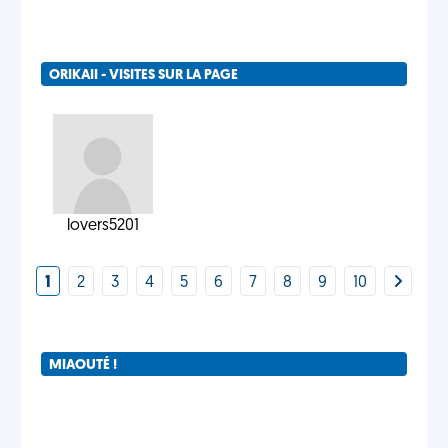
ORIKAII - VISITES SUR LA PAGE
lovers5201
1
2
3
4
5
6
7
8
9
10
MIAOUTÉ !