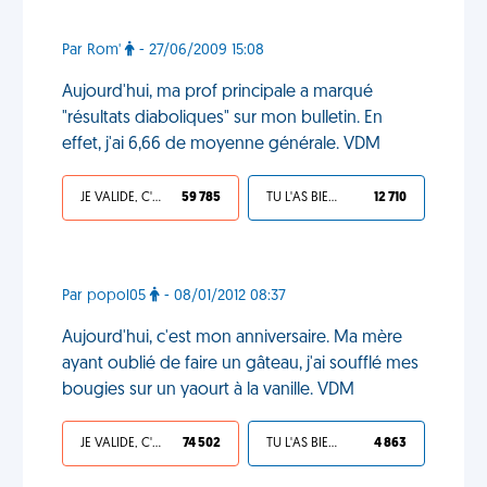
Par Rom'
- 27/06/2009 15:08
Aujourd'hui, ma prof principale a marqué
"résultats diaboliques" sur mon bulletin. En
effet, j'ai 6,66 de moyenne générale. VDM
JE VALIDE, C'EST UNE VDM
59 785
TU L'AS BIEN MÉRITÉ
12 710
Par popol05
- 08/01/2012 08:37
Aujourd'hui, c'est mon anniversaire. Ma mère
ayant oublié de faire un gâteau, j'ai soufflé mes
bougies sur un yaourt à la vanille. VDM
JE VALIDE, C'EST UNE VDM
74 502
TU L'AS BIEN MÉRITÉ
4 863