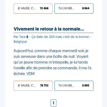
JE VALIDE, C'EST UNE VDM
72 468
TU L'AS BIEN MÉRITÉ
8 864
Vivement le retour à la normale…
Par Tara
- Ça date de 2011 mais c'est de la bonne -
Belgique
Aujourd'hui, comme chaque mercredi soir, je
suis serveuse dans une boîte de nuit. Voyant
qu'un jeune homme m'interpelle, je lui tends
l'oreille afin de prendre sa commande. Il me l'a
léchée. VDM
JE VALIDE, C'EST UNE VDM
76 732
TU L'AS BIEN MÉRITÉ
6 885
1