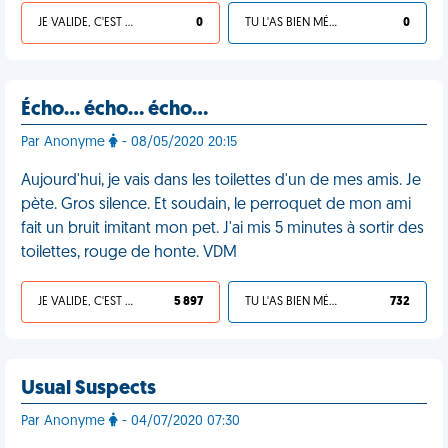
JE VALIDE, C'EST UNE VDM
0
TU L'AS BIEN MÉRITÉ
0
Écho… écho… écho…
Par Anonyme
- 08/05/2020 20:15
Aujourd'hui, je vais dans les toilettes d'un de mes amis. Je
pète. Gros silence. Et soudain, le perroquet de mon ami
fait un bruit imitant mon pet. J'ai mis 5 minutes à sortir des
toilettes, rouge de honte. VDM
JE VALIDE, C'EST UNE VDM
5 897
TU L'AS BIEN MÉRITÉ
732
Usual Suspects
Par Anonyme
- 04/07/2020 07:30