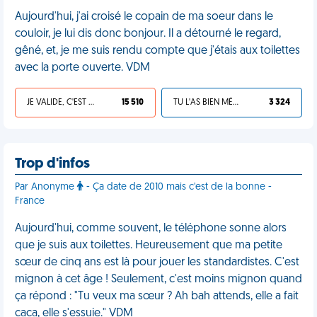
Aujourd'hui, j'ai croisé le copain de ma soeur dans le
couloir, je lui dis donc bonjour. Il a détourné le regard,
gêné, et, je me suis rendu compte que j'étais aux toilettes
avec la porte ouverte. VDM
JE VALIDE, C'EST UNE VDM
15 510
TU L'AS BIEN MÉRITÉ
3 324
Trop d'infos
Par Anonyme
- Ça date de 2010 mais c'est de la bonne -
France
Aujourd'hui, comme souvent, le téléphone sonne alors
que je suis aux toilettes. Heureusement que ma petite
sœur de cinq ans est là pour jouer les standardistes. C'est
mignon à cet âge ! Seulement, c'est moins mignon quand
ça répond : "Tu veux ma sœur ? Ah bah attends, elle a fait
caca, elle s'essuie." VDM