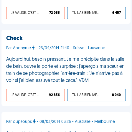
JE VALIDE, C'EST UNE VDM
72 033
TU L'AS BIEN MÉRITÉ
6 457
Check
Par Anonyme
- 26/04/2014 21:40 - Suisse - Lausanne
Aujourd'hui, besoin pressant. Je me précipite dans la salle
de bain, ouvre la porte et surprise : j'aperçois ma sœur en
train de se photographier l'arrière-train : "Je n'arrive pas à
voir si j'ai bien essuyé tout le caca." VDM
JE VALIDE, C'EST UNE VDM
92 836
TU L'AS BIEN MÉRITÉ
8 040
Par oupsoups
- 08/03/2014 03:26 - Australie - Melbourne