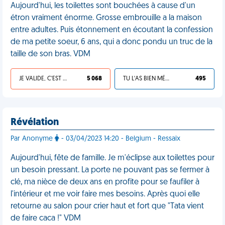
Aujourd'hui, les toilettes sont bouchées à cause d'un
étron vraiment énorme. Grosse embrouille a la maison
entre adultes. Puis étonnement en écoutant la confession
de ma petite soeur, 6 ans, qui a donc pondu un truc de la
taille de son bras. VDM
JE VALIDE, C'EST UNE VDM
5 068
TU L'AS BIEN MÉRITÉ
495
Révélation
Par Anonyme
- 03/04/2023 14:20 - Belgium - Ressaix
Aujourd'hui, fête de famille. Je m'éclipse aux toilettes pour
un besoin pressant. La porte ne pouvant pas se fermer à
clé, ma nièce de deux ans en profite pour se faufiler à
l'intérieur et me voir faire mes besoins. Après quoi elle
retourne au salon pour crier haut et fort que "Tata vient
de faire caca !" VDM