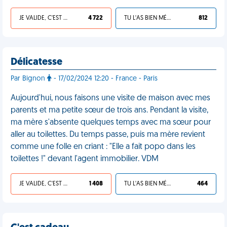
JE VALIDE, C'EST UNE VDM
4 722
TU L'AS BIEN MÉRITÉ
812
Délicatesse
Par Bignon
- 17/02/2024 12:20 - France - Paris
Aujourd'hui, nous faisons une visite de maison avec mes
parents et ma petite sœur de trois ans. Pendant la visite,
ma mère s'absente quelques temps avec ma sœur pour
aller au toilettes. Du temps passe, puis ma mère revient
comme une folle en criant : "Elle a fait popo dans les
toilettes !" devant l'agent immobilier. VDM
JE VALIDE, C'EST UNE VDM
1 408
TU L'AS BIEN MÉRITÉ
464