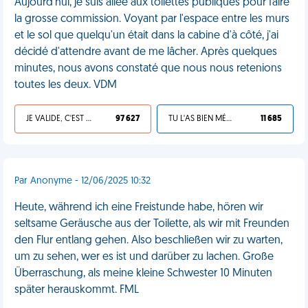
Aujourd'hui, je suis allée aux toilettes publiques pour faire
la grosse commission. Voyant par l'espace entre les murs
et le sol que quelqu'un était dans la cabine d'à côté, j'ai
décidé d'attendre avant de me lâcher. Après quelques
minutes, nous avons constaté que nous nous retenions
toutes les deux. VDM
JE VALIDE, C'EST UNE VDM
97 627
TU L'AS BIEN MÉRITÉ
11 685
Par Anonyme - 12/06/2025 10:32
Heute, während ich eine Freistunde habe, hören wir
seltsame Geräusche aus der Toilette, als wir mit Freunden
den Flur entlang gehen. Also beschließen wir zu warten,
um zu sehen, wer es ist und darüber zu lachen. Große
Überraschung, als meine kleine Schwester 10 Minuten
später herauskommt. FML