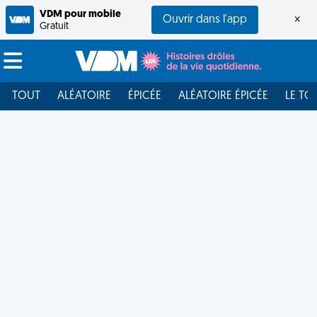
VDM pour mobile
Ouvrir dans l'app
×
Gratuit
TOUT
ALÉATOIRE
ÉPICÉE
ALÉATOIRE ÉPICÉE
LE TO