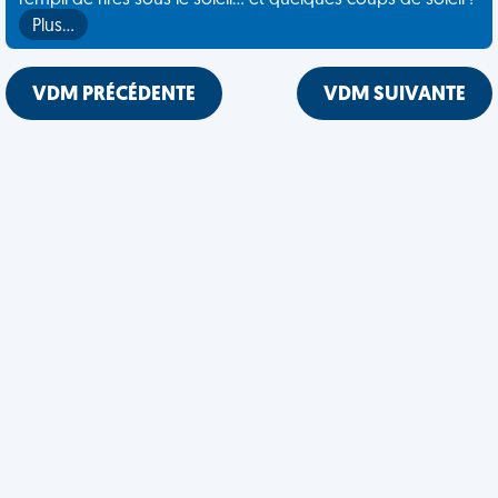
rempli de rires sous le soleil... et quelques coups de soleil !
Plus…
VDM PRÉCÉDENTE
VDM SUIVANTE