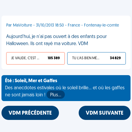
Par MaVoiture - 31/10/2013 18:50 - France - Fontenay-le-comte
Aujourd'hui, je n'ai pas ouvert à des enfants pour
Halloween. Ils ont rayé ma voiture. VDM
JE VALIDE, C'EST UNE VDM
105 389
TU L'AS BIEN MÉRITÉ
34 829
Été : Soleil, Mer et Gaffes
Des anecdotes estivales où le soleil brille... et où les gaffes
ne sont jamais loin !
Plus…
VDM PRÉCÉDENTE
VDM SUIVANTE