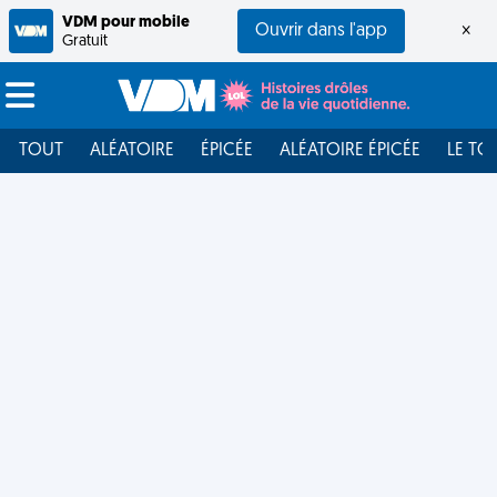
VDM pour mobile
Ouvrir dans l'app
×
Gratuit
TOUT
ALÉATOIRE
ÉPICÉE
ALÉATOIRE ÉPICÉE
LE TO