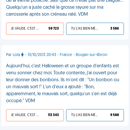
de la vanne potache. Sauf que ce n'était pas une blague...
Quelqu'un a juste caché la grosse rayure sur ma
carrosserie après son créneau raté. VDM
JE VALIDE, C'EST UNE VDM
59 723
TU L'AS BIEN MÉRITÉ
3 586
Par Lola
- 31/10/2013 20:43 - France - Boujan-sur-libron
Aujourd'hui, c'est Halloween et un groupe d'enfants est
venu sonner chez moi. Toute contente, j'ai ouvert pour
leur donner des bonbons. Ils m'ont dit : "Un bonbon ou
un mauvais sort !" L'un d'eux a ajouté : "Bon,
apparemment, le mauvais sort, quelqu'un s'en est déjà
occupé." VDM
JE VALIDE, C'EST UNE VDM
113 343
TU L'AS BIEN MÉRITÉ
9 588