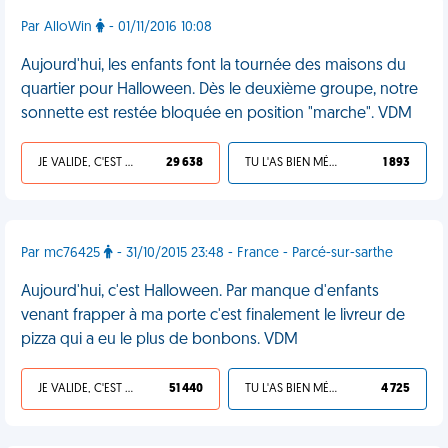
Par AlloWin
- 01/11/2016 10:08
Aujourd'hui, les enfants font la tournée des maisons du
quartier pour Halloween. Dès le deuxième groupe, notre
sonnette est restée bloquée en position "marche". VDM
JE VALIDE, C'EST UNE VDM
29 638
TU L'AS BIEN MÉRITÉ
1 893
Par mc76425
- 31/10/2015 23:48 - France - Parcé-sur-sarthe
Aujourd'hui, c'est Halloween. Par manque d'enfants
venant frapper à ma porte c'est finalement le livreur de
pizza qui a eu le plus de bonbons. VDM
JE VALIDE, C'EST UNE VDM
51 440
TU L'AS BIEN MÉRITÉ
4 725