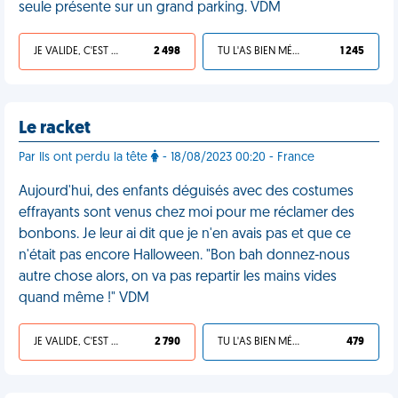
seule présente sur un grand parking. VDM
JE VALIDE, C'EST UNE VDM
2 498
TU L'AS BIEN MÉRITÉ
1 245
Le racket
Par Ils ont perdu la tête
- 18/08/2023 00:20 - France
Aujourd'hui, des enfants déguisés avec des costumes
effrayants sont venus chez moi pour me réclamer des
bonbons. Je leur ai dit que je n'en avais pas et que ce
n'était pas encore Halloween. "Bon bah donnez-nous
autre chose alors, on va pas repartir les mains vides
quand même !" VDM
JE VALIDE, C'EST UNE VDM
2 790
TU L'AS BIEN MÉRITÉ
479