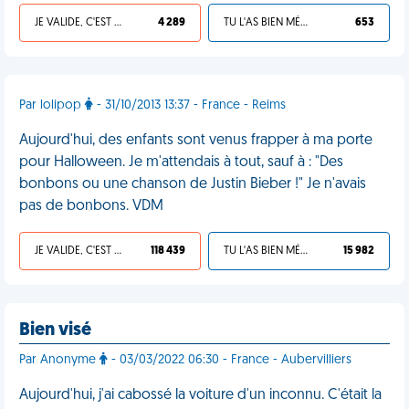
JE VALIDE, C'EST UNE VDM
4 289
TU L'AS BIEN MÉRITÉ
653
Par lolipop
- 31/10/2013 13:37 - France - Reims
Aujourd'hui, des enfants sont venus frapper à ma porte
pour Halloween. Je m'attendais à tout, sauf à : "Des
bonbons ou une chanson de Justin Bieber !" Je n'avais
pas de bonbons. VDM
JE VALIDE, C'EST UNE VDM
118 439
TU L'AS BIEN MÉRITÉ
15 982
Bien visé
Par Anonyme
- 03/03/2022 06:30 - France - Aubervilliers
Aujourd'hui, j'ai cabossé la voiture d'un inconnu. C'était la