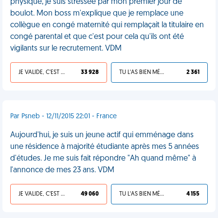
physique, je suis stressée par mon premier jour de
boulot. Mon boss m'explique que je remplace une
collègue en congé maternité qui remplaçait la titulaire en
congé parental et que c'est pour cela qu'ils ont été
vigilants sur le recrutement. VDM
JE VALIDE, C'EST UNE VDM
33 928
TU L'AS BIEN MÉRITÉ
2 361
Par Psneb - 12/11/2015 22:01 - France
Aujourd'hui, je suis un jeune actif qui emménage dans
une résidence à majorité étudiante après mes 5 années
d'études. Je me suis fait répondre "Ah quand même" à
l'annonce de mes 23 ans. VDM
JE VALIDE, C'EST UNE VDM
49 060
TU L'AS BIEN MÉRITÉ
4 155