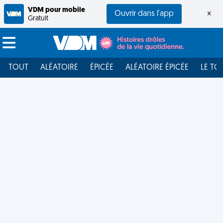
VDM pour mobile
Ouvrir dans l'app
×
Gratuit
TOUT
ALÉATOIRE
ÉPICÉE
ALÉATOIRE ÉPICÉE
LE TO