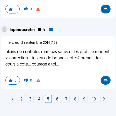
5
0
lapinoucretin
5
mercredi 3 septembre 2014 7:29
pleins de controles mais pas souvent les profs te rendent
la correction... tu veux de bonnes notes? prends des
cours a coté... courage a toi...
0
0
2
3
4
5
6
7
8
9
10