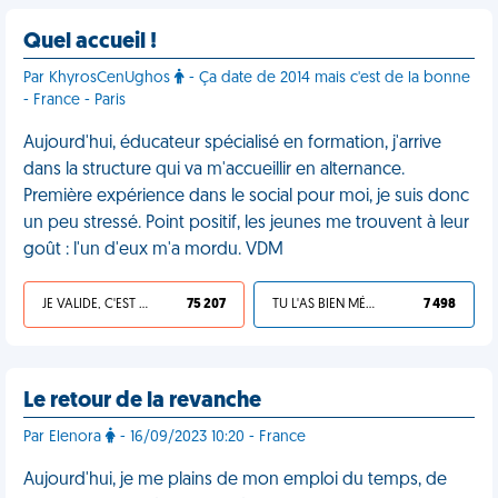
Quel accueil !
Par KhyrosCenUghos
- Ça date de 2014 mais c'est de la bonne
- France - Paris
Aujourd'hui, éducateur spécialisé en formation, j'arrive
dans la structure qui va m'accueillir en alternance.
Première expérience dans le social pour moi, je suis donc
un peu stressé. Point positif, les jeunes me trouvent à leur
goût : l'un d'eux m'a mordu. VDM
JE VALIDE, C'EST UNE VDM
75 207
TU L'AS BIEN MÉRITÉ
7 498
Le retour de la revanche
Par Elenora
- 16/09/2023 10:20 - France
Aujourd'hui, je me plains de mon emploi du temps, de