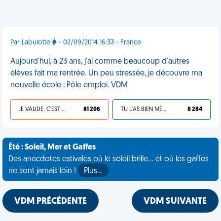
Par Labulotte
- 02/09/2014 16:33 - France
Aujourd'hui, à 23 ans, j'ai comme beaucoup d'autres
élèves fait ma rentrée. Un peu stressée, je découvre ma
nouvelle école : Pôle emploi. VDM
JE VALIDE, C'EST UNE VDM
81 206
TU L'AS BIEN MÉRITÉ
8 284
Été : Soleil, Mer et Gaffes
Des anecdotes estivales où le soleil brille... et où les gaffes
ne sont jamais loin !
Plus…
VDM PRÉCÉDENTE
VDM SUIVANTE