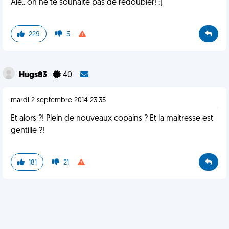
Aïe.. on ne te souhaite pas de redoubler! ;)
229
5
Hugs83
40
mardi 2 septembre 2014 23:35
Et alors ?! Plein de nouveaux copains ? Et la maitresse est
gentille ?!
181
21