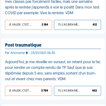
mes classes pas forcément faciles, mais une semaine
après la rentrée j'apprends à voir le positif. Dans mon test
COVID par exemple. Vive la rentrée. VDM
JE VALIDE, C'EST UNE VDM
2 184
TU L'AS BIEN MÉRITÉ
612
Post traumatique
Par Anonyme
- 23/01/2021 06:30
Aujourd’hui, je me réveille en sursaut, en retard pour la fac
pour rendre un compte-rendu de TP. Sauf que je suis
diplômée depuis 5 ans, sans emploi, sortant d’un burn-
out et vivant chez mes parents. VDM
JE VALIDE, C'EST UNE VDM
3 799
TU L'AS BIEN MÉRITÉ
402