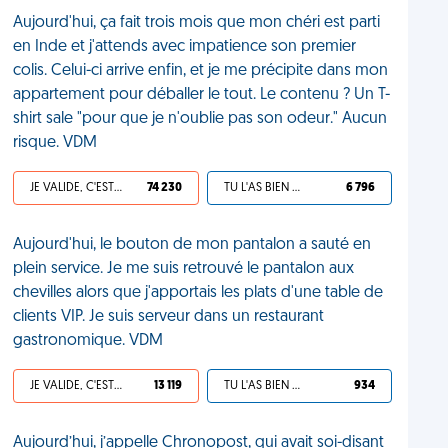
Aujourd'hui, ça fait trois mois que mon chéri est parti
en Inde et j'attends avec impatience son premier
colis. Celui-ci arrive enfin, et je me précipite dans mon
appartement pour déballer le tout. Le contenu ? Un T-
shirt sale "pour que je n'oublie pas son odeur." Aucun
risque. VDM
JE VALIDE, C'EST UNE VDM
74 230
TU L'AS BIEN MÉRITÉ
6 796
Aujourd'hui, le bouton de mon pantalon a sauté en
plein service. Je me suis retrouvé le pantalon aux
chevilles alors que j'apportais les plats d'une table de
clients VIP. Je suis serveur dans un restaurant
gastronomique. VDM
JE VALIDE, C'EST UNE VDM
13 119
TU L'AS BIEN MÉRITÉ
934
Aujourd’hui, j’appelle Chronopost, qui avait soi-disant