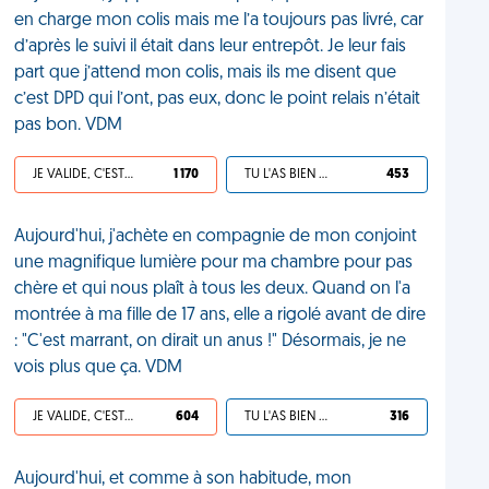
en charge mon colis mais me l’a toujours pas livré, car
d’après le suivi il était dans leur entrepôt. Je leur fais
part que j’attend mon colis, mais ils me disent que
c’est DPD qui l’ont, pas eux, donc le point relais n’était
pas bon. VDM
JE VALIDE, C'EST UNE VDM
1 170
TU L'AS BIEN MÉRITÉ
453
Aujourd'hui, j'achète en compagnie de mon conjoint
une magnifique lumière pour ma chambre pour pas
chère et qui nous plaît à tous les deux. Quand on l'a
montrée à ma fille de 17 ans, elle a rigolé avant de dire
: "C'est marrant, on dirait un anus !" Désormais, je ne
vois plus que ça. VDM
JE VALIDE, C'EST UNE VDM
604
TU L'AS BIEN MÉRITÉ
316
Aujourd'hui, et comme à son habitude, mon