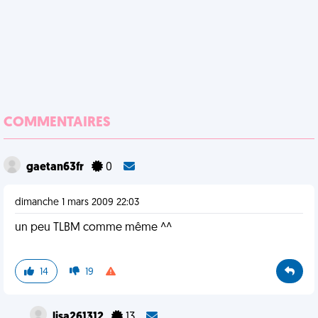
COMMENTAIRES
gaetan63fr
0
dimanche 1 mars 2009 22:03
un peu TLBM comme même ^^
14
19
lisa261312
13