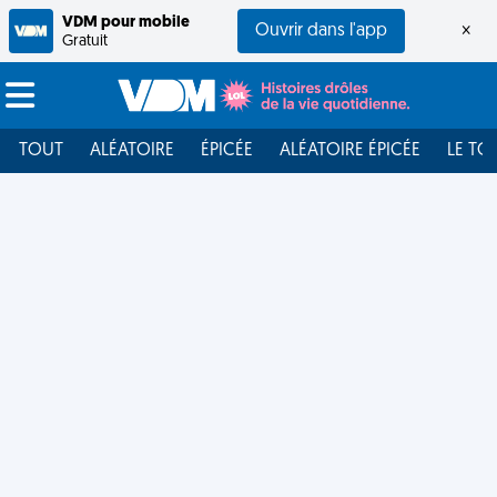
VDM pour mobile
Ouvrir dans l'app
×
Gratuit
TOUT
ALÉATOIRE
ÉPICÉE
ALÉATOIRE ÉPICÉE
LE TO