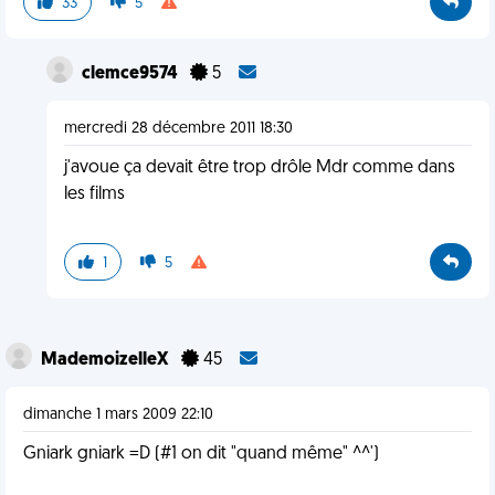
33
5
clemce9574
5
mercredi 28 décembre 2011 18:30
j'avoue ça devait être trop drôle Mdr comme dans
les films
1
5
MademoizelleX
45
dimanche 1 mars 2009 22:10
Gniark gniark =D (#1 on dit "quand même" ^^')