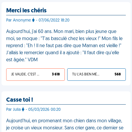
Merci les chéris
Par Anonyme
- 07/06/2022 18:20
Aujourd'hui, j'ai 60 ans. Mon mari, bien plus jeune que
moi, se moque : "T'as basculé chez les vieux !" Mon fils le
reprend : "Eh ! Il ne faut pas dire que Maman est vieille !"
J'allais le remercier quand il a ajouté : "Il faut dire qu'elle
est âgée." VDM
JE VALIDE, C'EST UNE VDM
3 618
TU L'AS BIEN MÉRITÉ
568
Casse toi !
Par Julia
- 05/03/2026 00:20
Aujourd'hui, en promenant mon chien dans mon village,
je croise un vieux monsieur. Sans crier gare, ce dernier se