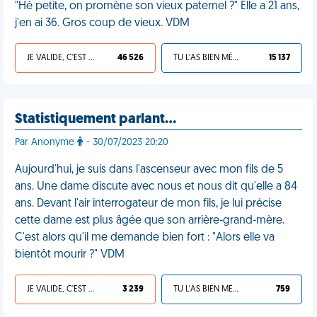
"Hé petite, on promène son vieux paternel ?" Elle a 21 ans,
j'en ai 36. Gros coup de vieux. VDM
JE VALIDE, C'EST UNE VDM
46 526
TU L'AS BIEN MÉRITÉ
15 137
Statistiquement parlant…
Par Anonyme
- 30/07/2023 20:20
Aujourd'hui, je suis dans l'ascenseur avec mon fils de 5
ans. Une dame discute avec nous et nous dit qu'elle a 84
ans. Devant l'air interrogateur de mon fils, je lui précise
cette dame est plus âgée que son arrière-grand-mère.
C'est alors qu'il me demande bien fort : "Alors elle va
bientôt mourir ?" VDM
JE VALIDE, C'EST UNE VDM
3 239
TU L'AS BIEN MÉRITÉ
759