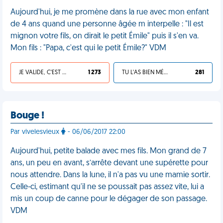
Aujourd'hui, je me promène dans la rue avec mon enfant
de 4 ans quand une personne âgée m interpelle : "Il est
mignon votre fils, on dirait le petit Émile" puis il s'en va.
Mon fils : "Papa, c'est qui le petit Émile?" VDM
JE VALIDE, C'EST UNE VDM
1 273
TU L'AS BIEN MÉRITÉ
281
Bouge !
Par vivelesvieux
- 06/06/2017 22:00
Aujourd'hui, petite balade avec mes fils. Mon grand de 7
ans, un peu en avant, s’arrête devant une supérette pour
nous attendre. Dans la lune, il n'a pas vu une mamie sortir.
Celle-ci, estimant qu'il ne se poussait pas assez vite, lui a
mis un coup de canne pour le dégager de son passage.
VDM