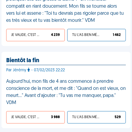
compatit en riant doucement. Mon fils se tourne alors
vers lui et assene : "Toi tu devrais pas rigoler parce que tu
es très vieux et tu vas bientôt mourir." VDM
JE VALIDE, C'EST UNE VDM
4 239
TU L'AS BIEN MÉRITÉ
1 462
Bientôt la fin
Par Jérémy
- 07/02/2023 22:22
Aujourd'hui, mon fils de 4 ans commence à prendre
conscience de la mort, et me dit : "Quand on est vieux, on
meurt…" Avant d’ajouter : "Tu vas me manquer, papa."
VDM
JE VALIDE, C'EST UNE VDM
3 988
TU L'AS BIEN MÉRITÉ
529