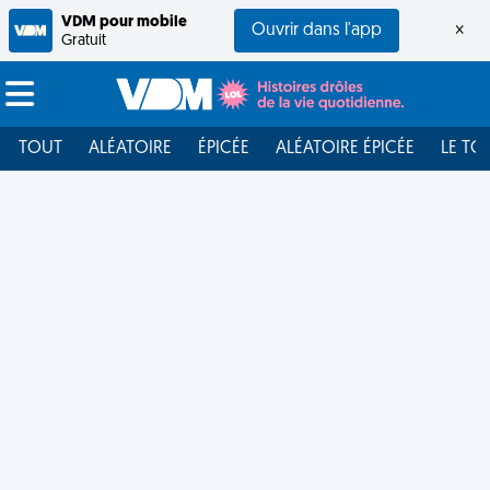
VDM pour mobile
Ouvrir dans l'app
×
Gratuit
TOUT
ALÉATOIRE
ÉPICÉE
ALÉATOIRE ÉPICÉE
LE TO