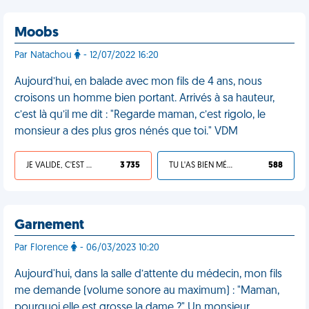
Moobs
Par Natachou
- 12/07/2022 16:20
Aujourd’hui, en balade avec mon fils de 4 ans, nous
croisons un homme bien portant. Arrivés à sa hauteur,
c’est là qu’il me dit : "Regarde maman, c’est rigolo, le
monsieur a des plus gros nénés que toi." VDM
JE VALIDE, C'EST UNE VDM
3 735
TU L'AS BIEN MÉRITÉ
588
Garnement
Par Florence
- 06/03/2023 10:20
Aujourd'hui, dans la salle d’attente du médecin, mon fils
me demande (volume sonore au maximum) : "Maman,
pourquoi elle est grosse la dame ?" Un monsieur