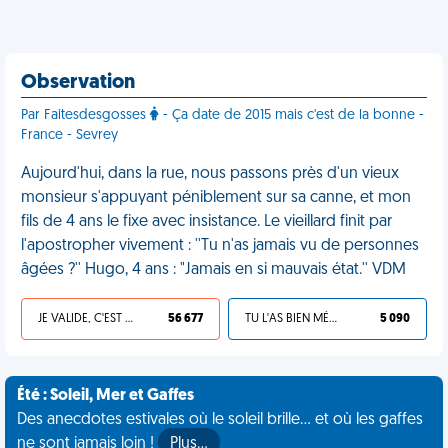
Observation
Par Faitesdesgosses
- Ça date de 2015 mais c'est de la bonne -
France - Sevrey
Aujourd'hui, dans la rue, nous passons près d'un vieux
monsieur s'appuyant péniblement sur sa canne, et mon
fils de 4 ans le fixe avec insistance. Le vieillard finit par
l'apostropher vivement : ''Tu n'as jamais vu de personnes
âgées ?'' Hugo, 4 ans : "Jamais en si mauvais état.'' VDM
JE VALIDE, C'EST UNE VDM
56 677
TU L'AS BIEN MÉRITÉ
5 090
Été : Soleil, Mer et Gaffes
Des anecdotes estivales où le soleil brille... et où les gaffes
ne sont jamais loin !
Plus…