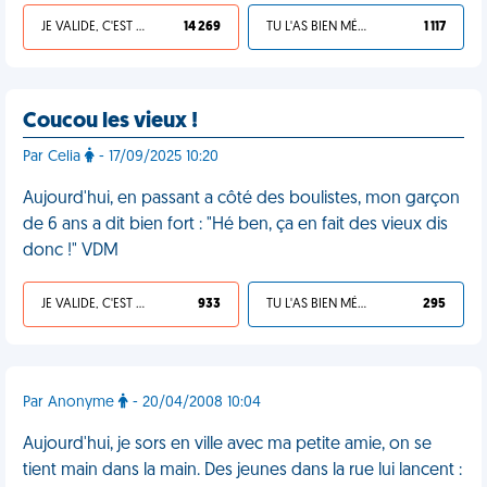
JE VALIDE, C'EST UNE VDM
14 269
TU L'AS BIEN MÉRITÉ
1 117
Coucou les vieux !
Par Celia
- 17/09/2025 10:20
Aujourd'hui, en passant a côté des boulistes, mon garçon
de 6 ans a dit bien fort : "Hé ben, ça en fait des vieux dis
donc !" VDM
JE VALIDE, C'EST UNE VDM
933
TU L'AS BIEN MÉRITÉ
295
Par Anonyme
- 20/04/2008 10:04
Aujourd'hui, je sors en ville avec ma petite amie, on se
tient main dans la main. Des jeunes dans la rue lui lancent :