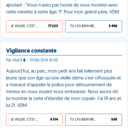
ajoutant : "Vous n'avez pas honte de vous montrer avec
cette minette à votre âge ?!" Pour mon grand-père, VDM
JE VALIDE, C'EST UNE VDM
77 223
TU L'AS BIEN MÉRITÉ
3 498
Vigilance constante
Par ida53
- 17/08/2019 16:00
Aujourd'hui, au parc, mon petit ami fait tellement plus
jeune que son âge qu’une vieille dame s'est offusquée et
a menacé d'appeler la police pour détournement de
mineur en nous voyant nous embrasser. Nous avons dû
lui montrer la carte d'identité de mon copain. J'ai 19 ans et
lui 21. VDM
JE VALIDE, C'EST UNE VDM
6 514
TU L'AS BIEN MÉRITÉ
508