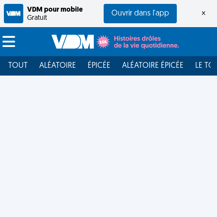
VDM pour mobile
Ouvrir dans l'app
×
Gratuit
TOUT
ALÉATOIRE
ÉPICÉE
ALÉATOIRE ÉPICÉE
LE TO