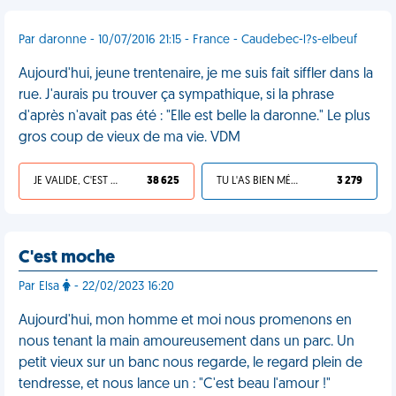
Par daronne - 10/07/2016 21:15 - France - Caudebec-l?s-elbeuf
Aujourd'hui, jeune trentenaire, je me suis fait siffler dans la
rue. J'aurais pu trouver ça sympathique, si la phrase
d'après n'avait pas été : "Elle est belle la daronne." Le plus
gros coup de vieux de ma vie. VDM
JE VALIDE, C'EST UNE VDM
38 625
TU L'AS BIEN MÉRITÉ
3 279
C'est moche
Par Elsa
- 22/02/2023 16:20
Aujourd'hui, mon homme et moi nous promenons en
nous tenant la main amoureusement dans un parc. Un
petit vieux sur un banc nous regarde, le regard plein de
tendresse, et nous lance un : "C'est beau l'amour !"