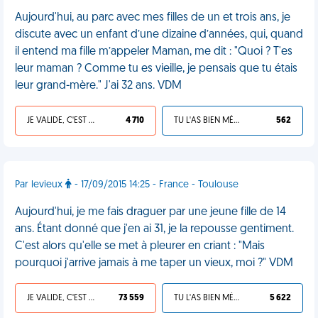
Aujourd'hui, au parc avec mes filles de un et trois ans, je
discute avec un enfant d’une dizaine d’années, qui, quand
il entend ma fille m’appeler Maman, me dit : "Quoi ? T'es
leur maman ? Comme tu es vieille, je pensais que tu étais
leur grand-mère." J'ai 32 ans. VDM
JE VALIDE, C'EST UNE VDM
4 710
TU L'AS BIEN MÉRITÉ
562
Par levieux
- 17/09/2015 14:25 - France - Toulouse
Aujourd'hui, je me fais draguer par une jeune fille de 14
ans. Étant donné que j'en ai 31, je la repousse gentiment.
C'est alors qu'elle se met à pleurer en criant : "Mais
pourquoi j'arrive jamais à me taper un vieux, moi ?" VDM
JE VALIDE, C'EST UNE VDM
73 559
TU L'AS BIEN MÉRITÉ
5 622