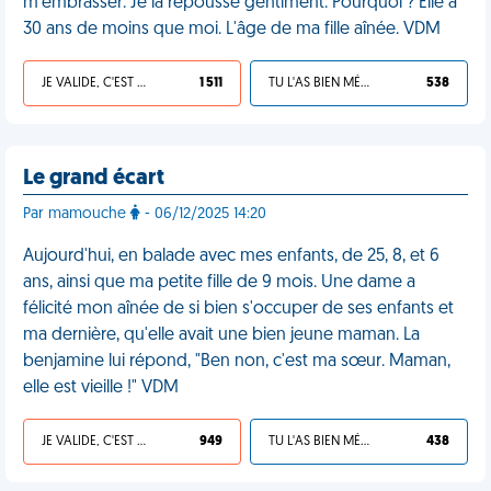
m'embrasser. Je la repousse gentiment. Pourquoi ? Elle a
30 ans de moins que moi. L'âge de ma fille aînée. VDM
JE VALIDE, C'EST UNE VDM
1 511
TU L'AS BIEN MÉRITÉ
538
Le grand écart
Par mamouche
- 06/12/2025 14:20
Aujourd'hui, en balade avec mes enfants, de 25, 8, et 6
ans, ainsi que ma petite fille de 9 mois. Une dame a
félicité mon aînée de si bien s'occuper de ses enfants et
ma dernière, qu'elle avait une bien jeune maman. La
benjamine lui répond, "Ben non, c'est ma sœur. Maman,
elle est vieille !" VDM
JE VALIDE, C'EST UNE VDM
949
TU L'AS BIEN MÉRITÉ
438