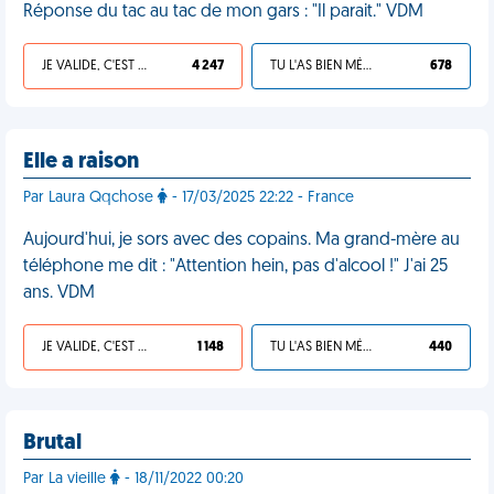
Réponse du tac au tac de mon gars : "Il parait." VDM
JE VALIDE, C'EST UNE VDM
4 247
TU L'AS BIEN MÉRITÉ
678
Elle a raison
Par Laura Qqchose
- 17/03/2025 22:22 - France
Aujourd'hui, je sors avec des copains. Ma grand-mère au
téléphone me dit : "Attention hein, pas d'alcool !" J'ai 25
ans. VDM
JE VALIDE, C'EST UNE VDM
1 148
TU L'AS BIEN MÉRITÉ
440
Brutal
Par La vieille
- 18/11/2022 00:20