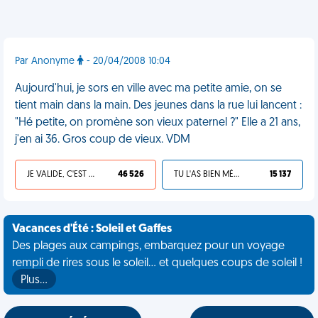
Par Anonyme
- 20/04/2008 10:04
Aujourd'hui, je sors en ville avec ma petite amie, on se
tient main dans la main. Des jeunes dans la rue lui lancent :
"Hé petite, on promène son vieux paternel ?" Elle a 21 ans,
j'en ai 36. Gros coup de vieux. VDM
JE VALIDE, C'EST UNE VDM
46 526
TU L'AS BIEN MÉRITÉ
15 137
Vacances d'Été : Soleil et Gaffes
Des plages aux campings, embarquez pour un voyage
rempli de rires sous le soleil... et quelques coups de soleil !
Plus…