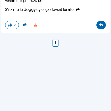
vendredi 5 juin 2026 10:02
S’il aime le doggystyle, ça devrait lui aller 🤣
2
1
1