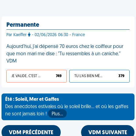
Permanente
Par Kaeffer
- 02/06/2026 06:30 - France
Aujourd'hui, j'ai dépensé 70 euros chez le coiffeur pour
que mon mari me dise : "Tu ressembles à un caniche."
VDM
JE VALIDE, C'EST UNE VDM
749
TU L'AS BIEN MÉRITÉ
379
Été : Soleil, Mer et Gaffes
Des anecdotes estivales où le soleil brille... et où les gaffes
ne sont jamais loin !
Plus…
VDM PRÉCÉDENTE
VDM SUIVANTE