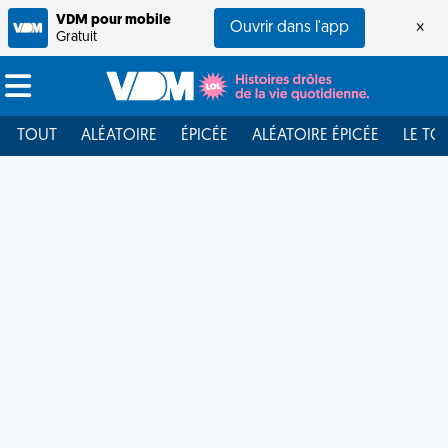
VDM pour mobile
Ouvrir dans l'app
×
Gratuit
TOUT
ALÉATOIRE
ÉPICÉE
ALÉATOIRE ÉPICÉE
LE TO