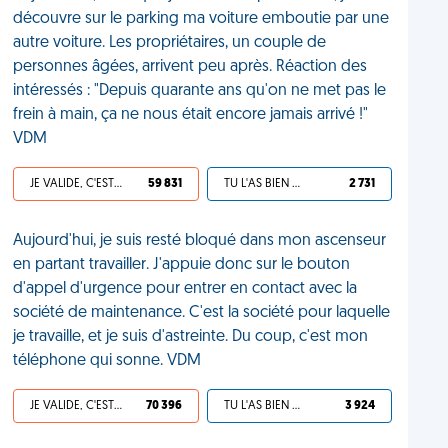
découvre sur le parking ma voiture emboutie par une
autre voiture. Les propriétaires, un couple de
personnes âgées, arrivent peu après. Réaction des
intéressés : "Depuis quarante ans qu'on ne met pas le
frein à main, ça ne nous était encore jamais arrivé !"
VDM
JE VALIDE, C'EST UNE VDM
59 831
TU L'AS BIEN MÉRITÉ
2 731
Aujourd'hui, je suis resté bloqué dans mon ascenseur
en partant travailler. J'appuie donc sur le bouton
d'appel d'urgence pour entrer en contact avec la
société de maintenance. C'est la société pour laquelle
je travaille, et je suis d'astreinte. Du coup, c'est mon
téléphone qui sonne. VDM
JE VALIDE, C'EST UNE VDM
70 396
TU L'AS BIEN MÉRITÉ
3 924