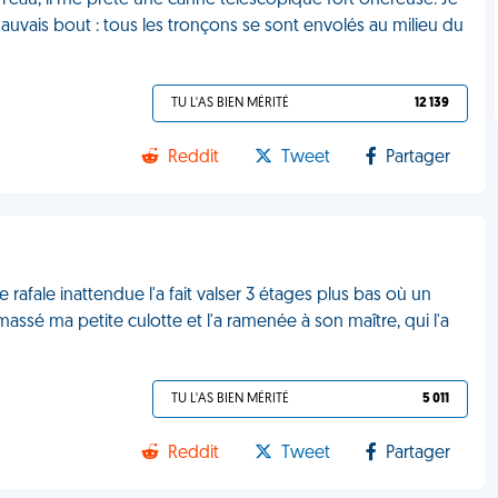
 l'eau, il me prête une canne télescopique fort onéreuse. Je
mauvais bout : tous les tronçons se sont envolés au milieu du
TU L'AS BIEN MÉRITÉ
12 139
Reddit
Tweet
Partager
ne rafale inattendue l'a fait valser 3 étages plus bas où un
ssé ma petite culotte et l'a ramenée à son maître, qui l'a
TU L'AS BIEN MÉRITÉ
5 011
Reddit
Tweet
Partager