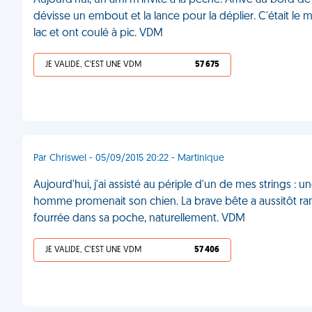
Aujourd'hui, un ami m'invite à la pêche. Arrivé au bord de
dévisse un embout et la lance pour la déplier. C'était le 
lac et ont coulé à pic. VDM
JE VALIDE, C'EST UNE VDM
57 675
Par Chriswel - 05/09/2015 20:22 - Martinique
Aujourd'hui, j'ai assisté au périple d'un de mes strings : u
homme promenait son chien. La brave bête a aussitôt rama
fourrée dans sa poche, naturellement. VDM
JE VALIDE, C'EST UNE VDM
57 406