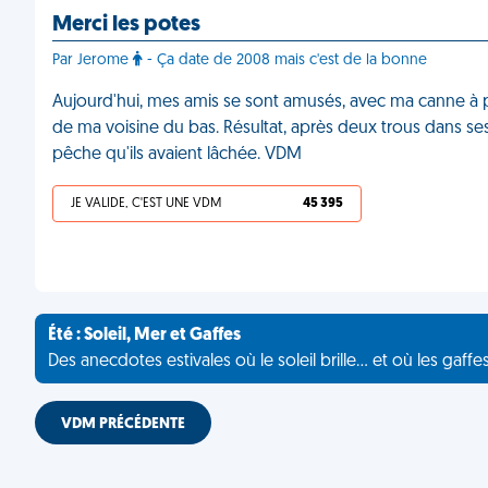
Merci les potes
Par Jerome
- Ça date de 2008 mais c'est de la bonne
Aujourd'hui, mes amis se sont amusés, avec ma canne à 
de ma voisine du bas. Résultat, après deux trous dans ses
pêche qu'ils avaient lâchée. VDM
JE VALIDE, C'EST UNE VDM
45 395
Été : Soleil, Mer et Gaffes
Des anecdotes estivales où le soleil brille... et où les gaffe
VDM PRÉCÉDENTE