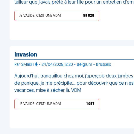
tailleur que j'avais prêté à leur fille pour un entretien d
JE VALIDE, C'EST UNE VDM
59 828
Invasion
Par SMasH
- 24/04/2025 12:20 - Belgium - Brussels
Aujourd'hui, tranquillou chez moi, j'aperçois deux jambes
de panique, je me précipite… pour découvrir que ce n'e
vacances, mise à sécher là. VDM
JE VALIDE, C'EST UNE VDM
1 057