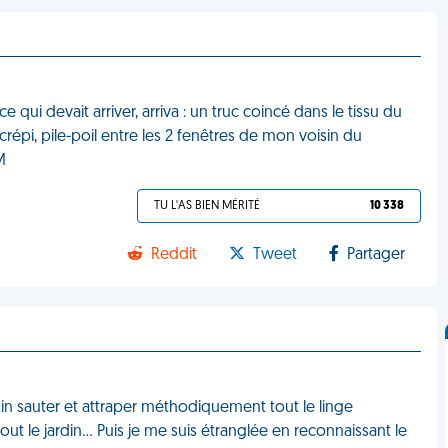
 qui devait arriver, arriva : un truc coincé dans le tissu du
répi, pile-poil entre les 2 fenêtres de mon voisin du
M
TU L'AS BIEN MÉRITÉ
10 338
Reddit
Tweet
Partager
isin sauter et attraper méthodiquement tout le linge
out le jardin... Puis je me suis étranglée en reconnaissant le