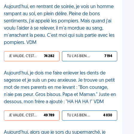
Aujourd'hui, en rentrant de soirée, je vois un homme
rampant au sol, en plein délire. Pleine de bons
sentiments, j'ai appelé les pompiers. Mais quand j'ai
voulu l'aider à se relever, il m'a mordue au sang,
m'arrachant la peau. C'est moi qui suis partie avec les
pompiers. VDM
JE VALIDE, C'EST UNE VDM
74 282
TU L'AS BIEN MÉRITÉ
7 194
Aujourd'hui, je dois me faire enlever les dents de
sagesse et je suis un peu anxieuse. Je trouve un petit
mot de mes parents en me levant : "Bon courage,
n'aie pas peur. Gros bisous. Papa et Maman." Juste en
dessous, mon frère a ajouté : "HA HA HA !" VDM
JE VALIDE, C'EST UNE VDM
49 789
TU L'AS BIEN MÉRITÉ
4 030
Aujourd'hui, alors que je sors du supermarché, je