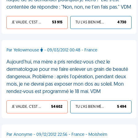
risque de se demander pourquoi je viens !" Elle s'est
contentée de répondre : "Non, non, ne t'en fais pas." VDM
JE VALIDE, C'EST UNE VDM
53 915
TU L'AS BIEN MÉRITÉ
4 730
Par Yellowmouse
- 09/03/2012 00:48 - France
Aujourd'hui, ma mère a pris rendez-vous chez le
dermatologue pour me faire enlever un grain de beauté
dangereux. Problème : après l'opération, pendant deux
mois, je ne devrai pas exposer mon dos au soleil. Mon
rendez-vous est programmé le 18 mai. VDM
JE VALIDE, C'EST UNE VDM
54 602
TU L'AS BIEN MÉRITÉ
5 494
Par Anonyme - 09/12/2012 22:56 - France - Molsheim