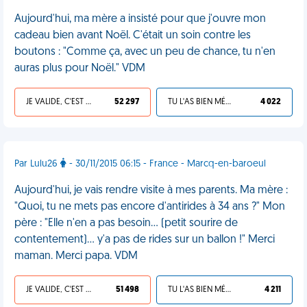
Aujourd'hui, ma mère a insisté pour que j'ouvre mon
cadeau bien avant Noël. C'était un soin contre les
boutons : "Comme ça, avec un peu de chance, tu n'en
auras plus pour Noël." VDM
JE VALIDE, C'EST UNE VDM
52 297
TU L'AS BIEN MÉRITÉ
4 022
Par Lulu26
- 30/11/2015 06:15 - France - Marcq-en-baroeul
Aujourd'hui, je vais rendre visite à mes parents. Ma mère :
"Quoi, tu ne mets pas encore d'antirides à 34 ans ?" Mon
père : "Elle n'en a pas besoin… (petit sourire de
contentement)… y'a pas de rides sur un ballon !" Merci
maman. Merci papa. VDM
JE VALIDE, C'EST UNE VDM
51 498
TU L'AS BIEN MÉRITÉ
4 211