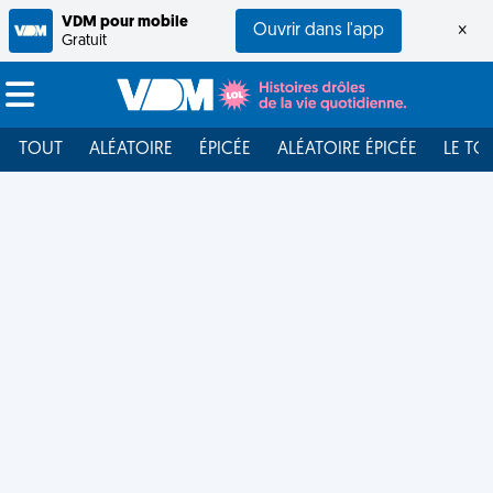
VDM pour mobile
Ouvrir dans l'app
×
Gratuit
TOUT
ALÉATOIRE
ÉPICÉE
ALÉATOIRE ÉPICÉE
LE TO