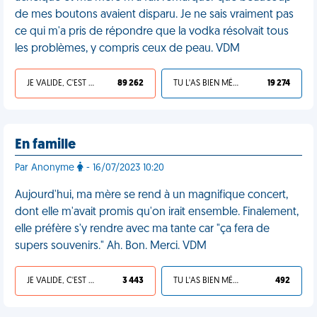
de mes boutons avaient disparu. Je ne sais vraiment pas
ce qui m'a pris de répondre que la vodka résolvait tous
les problèmes, y compris ceux de peau. VDM
JE VALIDE, C'EST UNE VDM
89 262
TU L'AS BIEN MÉRITÉ
19 274
En famille
Par Anonyme
- 16/07/2023 10:20
Aujourd'hui, ma mère se rend à un magnifique concert,
dont elle m'avait promis qu'on irait ensemble. Finalement,
elle préfère s'y rendre avec ma tante car "ça fera de
supers souvenirs." Ah. Bon. Merci. VDM
JE VALIDE, C'EST UNE VDM
3 443
TU L'AS BIEN MÉRITÉ
492