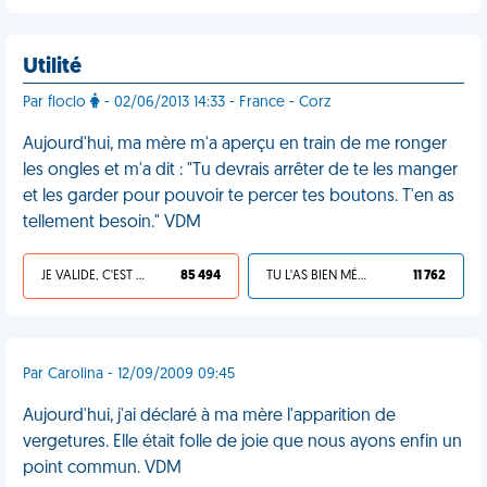
Utilité
Par floclo
- 02/06/2013 14:33 - France - Corz
Aujourd'hui, ma mère m'a aperçu en train de me ronger
les ongles et m'a dit : "Tu devrais arrêter de te les manger
et les garder pour pouvoir te percer tes boutons. T'en as
tellement besoin." VDM
JE VALIDE, C'EST UNE VDM
85 494
TU L'AS BIEN MÉRITÉ
11 762
Par Carolina - 12/09/2009 09:45
Aujourd'hui, j'ai déclaré à ma mère l'apparition de
vergetures. Elle était folle de joie que nous ayons enfin un
point commun. VDM