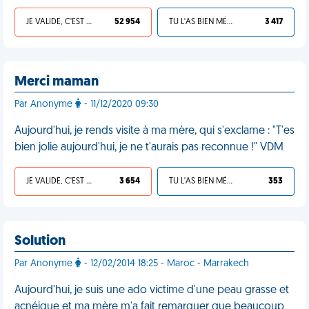
JE VALIDE, C'EST UNE VDM
52 954
TU L'AS BIEN MÉRITÉ
3 417
Merci maman
Par Anonyme
- 11/12/2020 09:30
Aujourd'hui, je rends visite à ma mère, qui s'exclame : "T'es
bien jolie aujourd'hui, je ne t'aurais pas reconnue !" VDM
JE VALIDE, C'EST UNE VDM
3 654
TU L'AS BIEN MÉRITÉ
353
Solution
Par Anonyme
- 12/02/2014 18:25 - Maroc - Marrakech
Aujourd'hui, je suis une ado victime d'une peau grasse et
acnéique et ma mère m'a fait remarquer que beaucoup