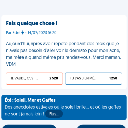
Fais quelque chose !
Par Edel
- 14/07/2023 16:20
Aujourd'hui, après avoir répété pendant des mois que je
n'avais pas besoin d'aller voir le dermato pour mon acné,
ma mère à quand même pris rendez-vous. Merci maman.
VDM
JE VALIDE, C'EST UNE VDM
2 528
TU L'AS BIEN MÉRITÉ
1 250
Été : Soleil, Mer et Gaffes
Des anecdotes estivales où le soleil brille... et où les gaffes
ne sont jamais loin !
Plus…