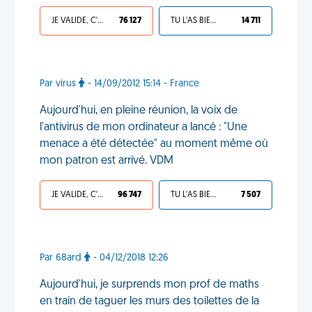
JE VALIDE, C'EST UNE VDM
76 127
TU L'AS BIEN MÉRITÉ
14 711
Par virus
- 14/09/2012 15:14 - France
Aujourd'hui, en pleine réunion, la voix de
l'antivirus de mon ordinateur a lancé : "Une
menace a été détectée" au moment même où
mon patron est arrivé. VDM
JE VALIDE, C'EST UNE VDM
96 747
TU L'AS BIEN MÉRITÉ
7 507
Par 68ard
- 04/12/2018 12:26
Aujourd'hui, je surprends mon prof de maths
en train de taguer les murs des toilettes de la