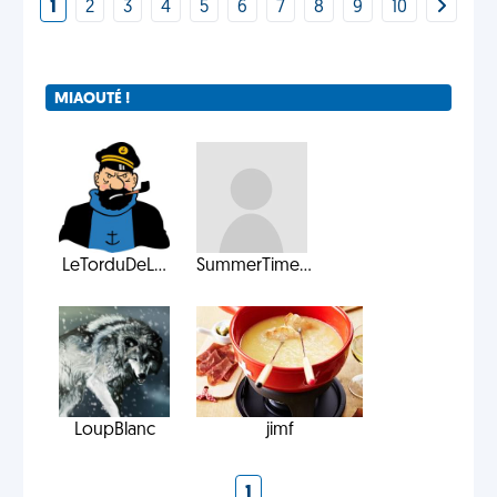
1
2
3
4
5
6
7
8
9
10
MIAOUTÉ !
LeTorduDeL...
SummerTime...
LoupBlanc
jimf
1