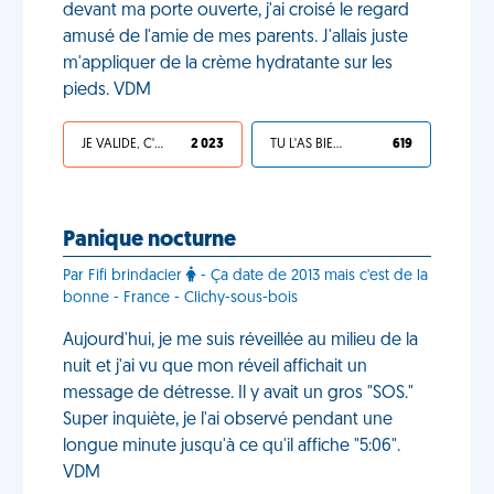
devant ma porte ouverte, j'ai croisé le regard
amusé de l'amie de mes parents. J'allais juste
m'appliquer de la crème hydratante sur les
pieds. VDM
JE VALIDE, C'EST UNE VDM
2 023
TU L'AS BIEN MÉRITÉ
619
Panique nocturne
Par Fifi brindacier
- Ça date de 2013 mais c'est de la
bonne - France - Clichy-sous-bois
Aujourd'hui, je me suis réveillée au milieu de la
nuit et j'ai vu que mon réveil affichait un
message de détresse. Il y avait un gros "SOS."
Super inquiète, je l'ai observé pendant une
longue minute jusqu'à ce qu'il affiche "5:06".
VDM