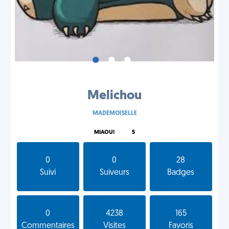
•
•
•
Melichou
MADEMOISELLE
MIAOU!
5
0
0
28
Suivi
Suiveurs
Badges
0
4238
165
Commentaires
Visites
Favoris