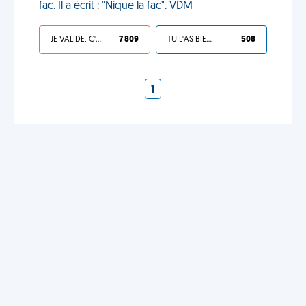
fac. Il a écrit : "Nique la fac". VDM
JE VALIDE, C'EST UNE VDM
7 809
TU L'AS BIEN MÉRITÉ
508
1