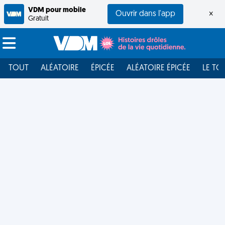
VDM pour mobile
Ouvrir dans l'app
×
Gratuit
TOUT
ALÉATOIRE
ÉPICÉE
ALÉATOIRE ÉPICÉE
LE TO