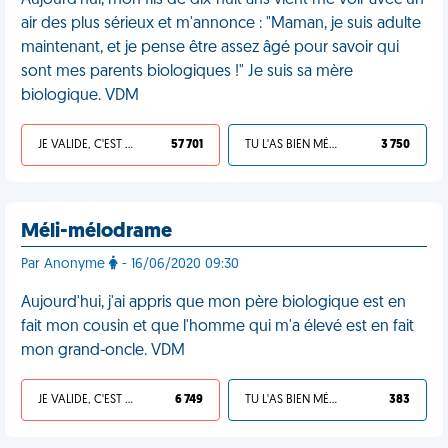
Aujourd'hui, mon fils de dix-huit ans vient me voir avec un
air des plus sérieux et m'annonce : "Maman, je suis adulte
maintenant, et je pense être assez âgé pour savoir qui
sont mes parents biologiques !" Je suis sa mère
biologique. VDM
JE VALIDE, C'EST UNE VDM
57 701
TU L'AS BIEN MÉRITÉ
3 750
Méli-mélodrame
Par Anonyme
- 16/06/2020 09:30
Aujourd'hui, j'ai appris que mon père biologique est en
fait mon cousin et que l'homme qui m'a élevé est en fait
mon grand-oncle. VDM
JE VALIDE, C'EST UNE VDM
6 749
TU L'AS BIEN MÉRITÉ
383