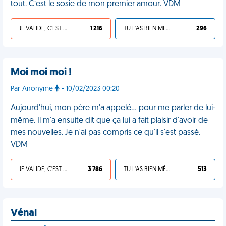
tout. C’est le sosie de mon premier amour. VDM
JE VALIDE, C'EST UNE VDM
1 216
TU L'AS BIEN MÉRITÉ
296
Moi moi moi !
Par Anonyme
- 10/02/2023 00:20
Aujourd'hui, mon père m'a appelé… pour me parler de lui-
même. Il m'a ensuite dit que ça lui a fait plaisir d'avoir de
mes nouvelles. Je n'ai pas compris ce qu'il s'est passé.
VDM
JE VALIDE, C'EST UNE VDM
3 786
TU L'AS BIEN MÉRITÉ
513
Vénal