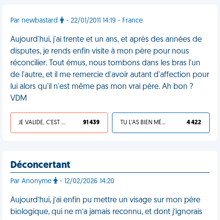
Par newbastard
- 22/01/2011 14:19 - France
Aujourd'hui, j'ai trente et un ans, et après des années de
disputes, je rends enfin visite à mon père pour nous
réconcilier. Tout émus, nous tombons dans les bras l'un
de l'autre, et il me remercie d'avoir autant d'affection pour
lui alors qu'il n'est même pas mon vrai père. Ah bon ?
VDM
JE VALIDE, C'EST UNE VDM
91 439
TU L'AS BIEN MÉRITÉ
4 422
Déconcertant
Par Anonyme
- 12/02/2026 14:20
Aujourd’hui, j’ai enfin pu mettre un visage sur mon père
biologique, qui ne m’a jamais reconnu, et dont j’ignorais