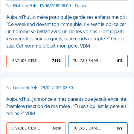
Par Eliatrope9
- 17/06/2018 08:00 - France
Aujourd'hui, la mère pour qui je garde ses enfants me dit :
"Ce weekend devant ton immeuble, il y avait la police car
un homme se battait avec un de tes voisins. Il est reparti
les menottes aux poignets, tu te rends compte ?" Oui, je
sais. Cet homme, c’était mon père. VDM
JE VALIDE, C'EST UNE VDM
7 892
TU L'AS BIEN MÉRITÉ
612
Par Luluberlu9
- 29/04/2019 08:30
Aujourd’hui, j’annonce à mes parents que je suis enceinte.
Première réaction de ma mère : “Tu sais qui est le père au
moins ?" VDM
JE VALIDE, C'EST UNE VDM
6 018
TU L'AS BIEN MÉRITÉ
872