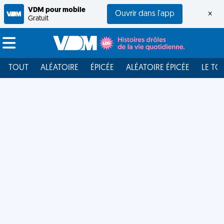
VDM pour mobile
Ouvrir dans l'app
×
Gratuit
TOUT
ALÉATOIRE
ÉPICÉE
ALÉATOIRE ÉPICÉE
LE TO