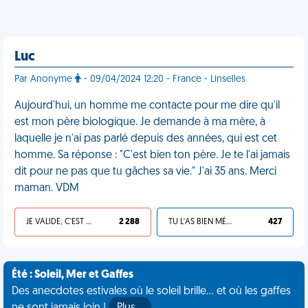
Luc
Par Anonyme
- 09/04/2024 12:20 - France - Linselles
Aujourd'hui, un homme me contacte pour me dire qu'il
est mon père biologique. Je demande à ma mère, à
laquelle je n'ai pas parlé depuis des années, qui est cet
homme. Sa réponse : "C'est bien ton père. Je te l'ai jamais
dit pour ne pas que tu gâches sa vie." J'ai 35 ans. Merci
maman. VDM
JE VALIDE, C'EST UNE VDM
2 288
TU L'AS BIEN MÉRITÉ
427
Été : Soleil, Mer et Gaffes
Des anecdotes estivales où le soleil brille... et où les gaffes