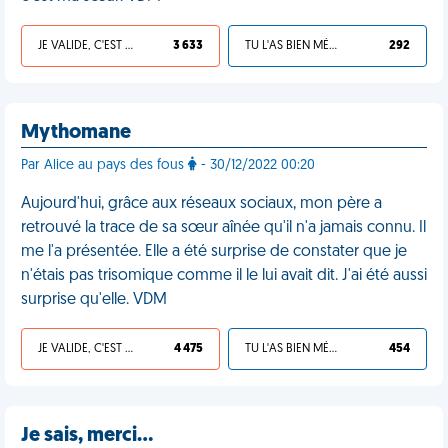
JE VALIDE, C'EST UNE VDM
3 633
TU L'AS BIEN MÉRITÉ
292
Mythomane
Par Alice au pays des fous
- 30/12/2022 00:20
Aujourd'hui, grâce aux réseaux sociaux, mon père a
retrouvé la trace de sa sœur aînée qu'il n'a jamais connu. Il
me l'a présentée. Elle a été surprise de constater que je
n'étais pas trisomique comme il le lui avait dit. J'ai été aussi
surprise qu'elle. VDM
JE VALIDE, C'EST UNE VDM
4 475
TU L'AS BIEN MÉRITÉ
454
Je sais, merci…