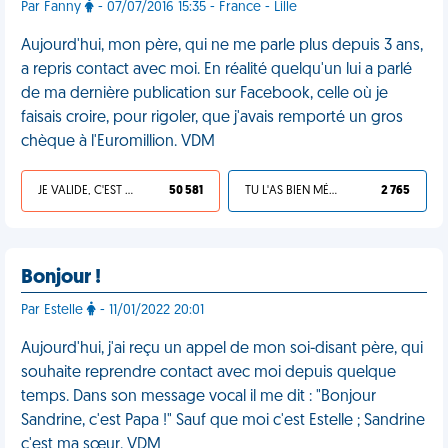
Par Fanny
- 07/07/2016 15:35 - France - Lille
Aujourd'hui, mon père, qui ne me parle plus depuis 3 ans,
a repris contact avec moi. En réalité quelqu'un lui a parlé
de ma dernière publication sur Facebook, celle où je
faisais croire, pour rigoler, que j'avais remporté un gros
chèque à l'Euromillion. VDM
JE VALIDE, C'EST UNE VDM
50 581
TU L'AS BIEN MÉRITÉ
2 765
Bonjour !
Par Estelle
- 11/01/2022 20:01
Aujourd'hui, j'ai reçu un appel de mon soi-disant père, qui
souhaite reprendre contact avec moi depuis quelque
temps. Dans son message vocal il me dit : "Bonjour
Sandrine, c'est Papa !" Sauf que moi c'est Estelle ; Sandrine
c'est ma sœur. VDM