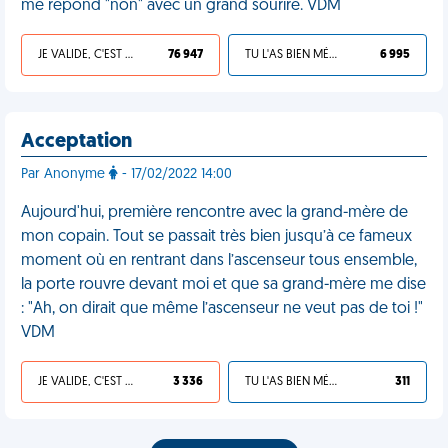
me répond "non" avec un grand sourire. VDM
JE VALIDE, C'EST UNE VDM
76 947
TU L'AS BIEN MÉRITÉ
6 995
Acceptation
Par Anonyme
- 17/02/2022 14:00
Aujourd'hui, première rencontre avec la grand-mère de
mon copain. Tout se passait très bien jusqu’à ce fameux
moment où en rentrant dans l’ascenseur tous ensemble,
la porte rouvre devant moi et que sa grand-mère me dise
: "Ah, on dirait que même l’ascenseur ne veut pas de toi !"
VDM
JE VALIDE, C'EST UNE VDM
3 336
TU L'AS BIEN MÉRITÉ
311