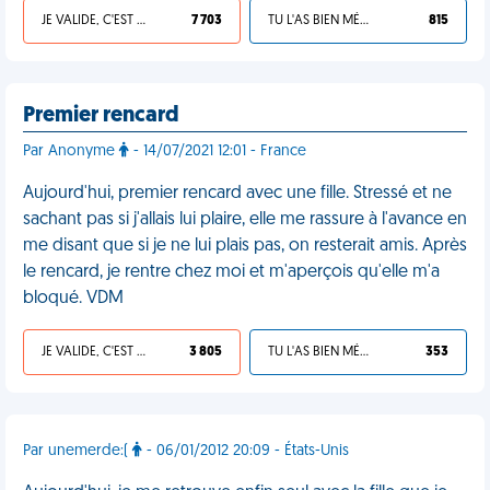
JE VALIDE, C'EST UNE VDM
7 703
TU L'AS BIEN MÉRITÉ
815
Premier rencard
Par Anonyme
- 14/07/2021 12:01 - France
Aujourd'hui, premier rencard avec une fille. Stressé et ne
sachant pas si j'allais lui plaire, elle me rassure à l'avance en
me disant que si je ne lui plais pas, on resterait amis. Après
le rencard, je rentre chez moi et m'aperçois qu'elle m'a
bloqué. VDM
JE VALIDE, C'EST UNE VDM
3 805
TU L'AS BIEN MÉRITÉ
353
Par unemerde:(
- 06/01/2012 20:09 - États-Unis