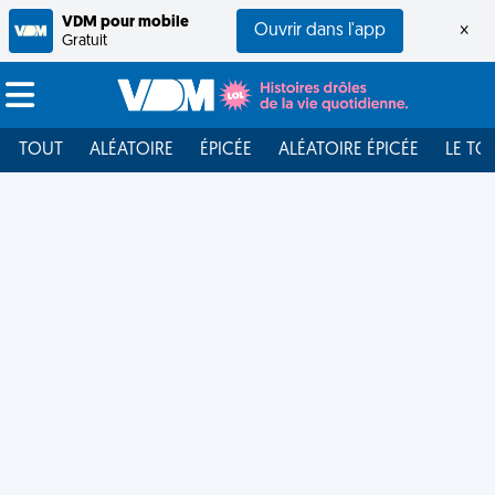
VDM pour mobile
Ouvrir dans l'app
×
Gratuit
TOUT
ALÉATOIRE
ÉPICÉE
ALÉATOIRE ÉPICÉE
LE TO