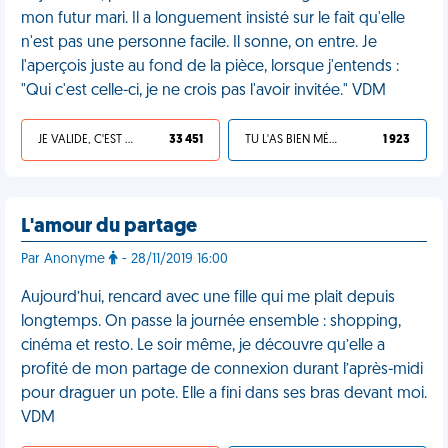
mon futur mari. Il a longuement insisté sur le fait qu'elle
n'est pas une personne facile. Il sonne, on entre. Je
l'aperçois juste au fond de la pièce, lorsque j'entends :
"Qui c'est celle-ci, je ne crois pas l'avoir invitée." VDM
JE VALIDE, C'EST UNE VDM
33 451
TU L'AS BIEN MÉRITÉ
1 923
L'amour du partage
Par Anonyme
- 28/11/2019 16:00
Aujourd’hui, rencard avec une fille qui me plait depuis
longtemps. On passe la journée ensemble : shopping,
cinéma et resto. Le soir même, je découvre qu’elle a
profité de mon partage de connexion durant l’après-midi
pour draguer un pote. Elle a fini dans ses bras devant moi.
VDM