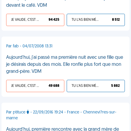
devant le café. VDM
JE VALIDE, C'EST UNE VDM
94 425
TU L'AS BIEN MÉRITÉ
8 512
Par fab - 04/07/2008 13:31
Aujourd'hui, j'ai passé ma première nuit avec une fille que
je désirais depuis des mois. Elle ronfle plus fort que mon
grand-père. VDM
JE VALIDE, C'EST UNE VDM
49 688
TU L'AS BIEN MÉRITÉ
5 882
Par ptituce
- 22/09/2016 19:24 - France - Chennevi?res-sur-
marne
Aujourd'hui, première rencontre avec la grand mère de