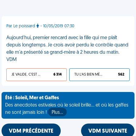
Par Le poissard
- 10/05/2019 07:30
Aujourd'hui, premier rencard avec la fille qui me plaît
depuis longtemps. Je crois avoir perdu le contrôle quand
elle m'a présenté sa grand-mère à 2 heures du matin.
VDM
JE VALIDE, C'EST UNE VDM
6 314
TU L'AS BIEN MÉRITÉ
562
Été : Soleil, Mer et Gaffes
Des anecdotes estivales où le soleil brille... et où les gaffes
ne sont jamais loin !
Plus…
VDM PRÉCÉDENTE
VDM SUIVANTE