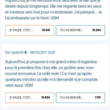
Aujourd'hui, je me retrouve enfin seul avec la fille que je
désire depuis longtemps. Elle me regarde dans les yeux
et s'avance vers moi pour m'embrasser. J'ai paniqué... Je
l'ai embrassée sur le front. VDM
JE VALIDE, C'EST UNE VDM
74 441
TU L'AS BIEN MÉRITÉ
15 294
Par cassie29
- 08/03/2017 12:00
Aujourd'hui, je propose à ma grand-mère d'organiser,
pour la première fois chez elle, un goûter avec mon
nouvel amoureux. La voilà ravie ! Ce n'est qu'après
quelques minutes qu'elle m'a demandé si je comptais
venir aussi. VDM
JE VALIDE, C'EST UNE VDM
15 830
TU L'AS BIEN MÉRITÉ
1 179