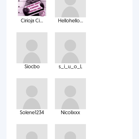
Cirioja Ci...
Hellohello...
Siocbo
s_i_u_o_L
Solene1234
Nicolixxx