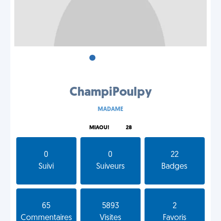
•
•
•
ChampiPoulpy
MADAME
MIAOU!
28
0
0
22
Suivi
Suiveurs
Badges
65
5893
2
Commentaires
Visites
Favoris