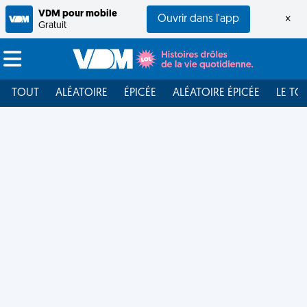
VDM pour mobile
Ouvrir dans l'app
×
Gratuit
TOUT
ALÉATOIRE
ÉPICÉE
ALÉATOIRE ÉPICÉE
LE TO