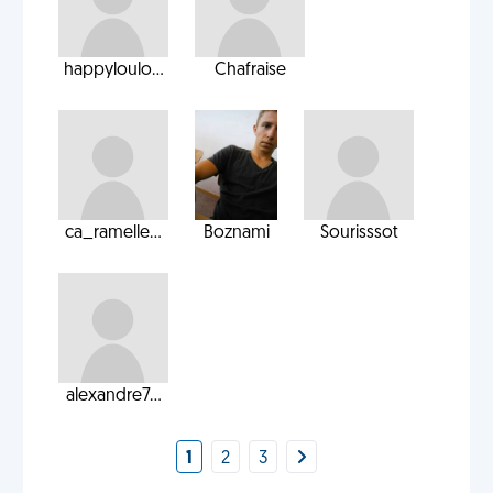
happyloulo...
Chafraise
ca_ramelle...
Boznami
Sourisssot
alexandre7...
1
2
3