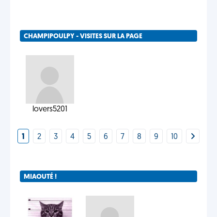
CHAMPIPOULPY - VISITES SUR LA PAGE
lovers5201
1
2
3
4
5
6
7
8
9
10
MIAOUTÉ !