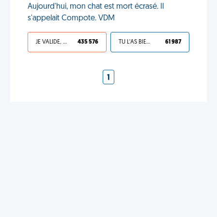
Aujourd'hui, mon chat est mort écrasé. Il
s'appelait Compote. VDM
JE VALIDE, C'EST UNE VDM
435 576
TU L'AS BIEN MÉRITÉ
61 987
1