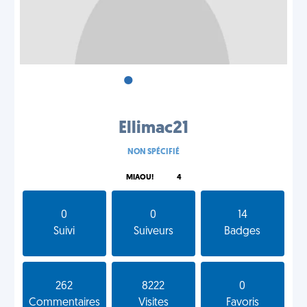
•
•
•
Ellimac21
NON SPÉCIFIÉ
MIAOU!
4
0
0
14
Suivi
Suiveurs
Badges
262
8222
0
Commentaires
Visites
Favoris