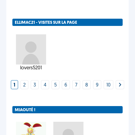
ELLIMAC21 - VISITES SUR LA PAGE
lovers5201
1
2
3
4
5
6
7
8
9
10
MIAOUTÉ !