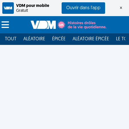
VDM pour mobile
Ouvrir dans l'app
×
Gratuit
TOUT
ALÉATOIRE
ÉPICÉE
ALÉATOIRE ÉPICÉE
LE TO