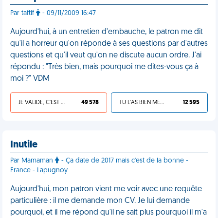
Par taftif
- 09/11/2009 16:47
Aujourd'hui, à un entretien d'embauche, le patron me dit
qu'il a horreur qu'on réponde à ses questions par d'autres
questions et qu'il veut qu'on ne discute aucun ordre. J'ai
répondu : "Très bien, mais pourquoi me dites-vous ça à
moi ?" VDM
JE VALIDE, C'EST UNE VDM
49 578
TU L'AS BIEN MÉRITÉ
12 595
Inutile
Par Mamaman
- Ça date de 2017 mais c'est de la bonne -
France - Lapugnoy
Aujourd'hui, mon patron vient me voir avec une requête
particulière : il me demande mon CV. Je lui demande
pourquoi, et il me répond qu'il ne sait plus pourquoi il m'a