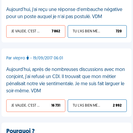
Aujourd'hui, j’ai reçu une réponse d’embauche négative
pour un poste auquel je n’ai pas postulé. VDM
JE VALIDE, C'EST UNE VDM
7 862
TU L'AS BIEN MÉRITÉ
720
Par viepro
- 19/09/2017 06:01
Aujourd'hui, après de nombreuses discussions avec mon
conjoint, j'ai refusé un CDI. Il trouvait que mon métier
pénalisait notre vie sentimentale. Je me suis fait larguer le
soir-même. VDM
JE VALIDE, C'EST UNE VDM
16 731
TU L'AS BIEN MÉRITÉ
2 992
Pourquoi ?