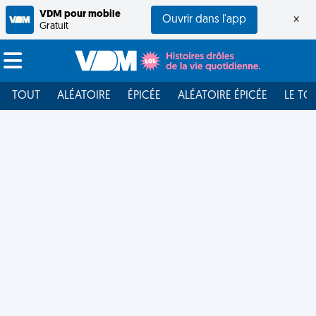
VDM pour mobile
Ouvrir dans l'app
×
Gratuit
TOUT
ALÉATOIRE
ÉPICÉE
ALÉATOIRE ÉPICÉE
LE TO