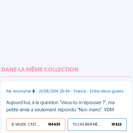
DANS LA MÊME COLLECTION
Par Anonyme
- 21/08/2014 20:44 - France - Entre-deux-guiers
Aujourd'hui, à la question "Veux-tu m'épouser ?", ma
petite amie a seulement répondu "Non merci". VDM
JE VALIDE, C'EST UNE VDM
104 635
TU L'AS BIEN MÉRITÉ
10 622