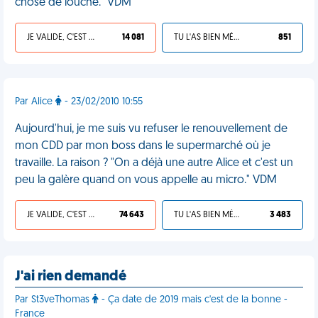
chose de louche." VDM
JE VALIDE, C'EST UNE VDM
14 081
TU L'AS BIEN MÉRITÉ
851
Par Alice
- 23/02/2010 10:55
Aujourd'hui, je me suis vu refuser le renouvellement de
mon CDD par mon boss dans le supermarché où je
travaille. La raison ? "On a déjà une autre Alice et c'est un
peu la galère quand on vous appelle au micro." VDM
JE VALIDE, C'EST UNE VDM
74 643
TU L'AS BIEN MÉRITÉ
3 483
J'ai rien demandé
Par St3veThomas
- Ça date de 2019 mais c'est de la bonne -
France