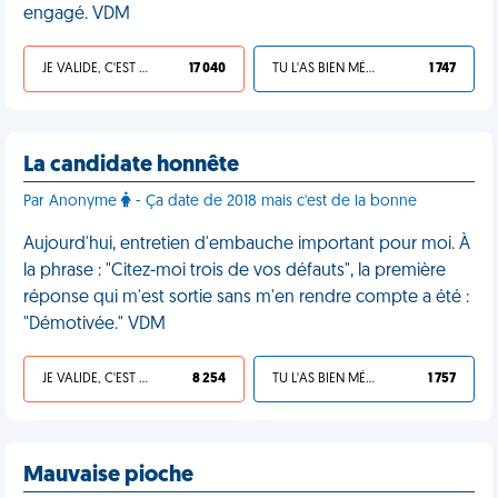
engagé. VDM
JE VALIDE, C'EST UNE VDM
17 040
TU L'AS BIEN MÉRITÉ
1 747
La candidate honnête
Par Anonyme
- Ça date de 2018 mais c'est de la bonne
Aujourd'hui, entretien d'embauche important pour moi. À
la phrase : "Citez-moi trois de vos défauts", la première
réponse qui m'est sortie sans m'en rendre compte a été :
"Démotivée." VDM
JE VALIDE, C'EST UNE VDM
8 254
TU L'AS BIEN MÉRITÉ
1 757
Mauvaise pioche