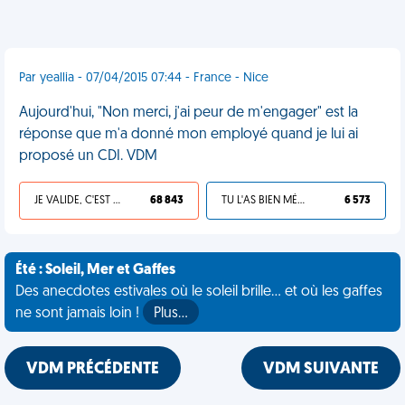
Par yeallia - 07/04/2015 07:44 - France - Nice
Aujourd'hui, "Non merci, j'ai peur de m'engager" est la
réponse que m'a donné mon employé quand je lui ai
proposé un CDI. VDM
JE VALIDE, C'EST UNE VDM
68 843
TU L'AS BIEN MÉRITÉ
6 573
Été : Soleil, Mer et Gaffes
Des anecdotes estivales où le soleil brille... et où les gaffes
ne sont jamais loin !
Plus…
VDM PRÉCÉDENTE
VDM SUIVANTE