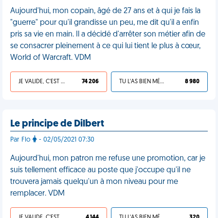
Aujourd'hui, mon copain, âgé de 27 ans et à qui je fais la
"guerre" pour qu'il grandisse un peu, me dit qu'il a enfin
pris sa vie en main. Il a décidé d'arrêter son métier afin de
se consacrer pleinement à ce qui lui tient le plus à cœur,
World of Warcraft. VDM
JE VALIDE, C'EST UNE VDM
74 206
TU L'AS BIEN MÉRITÉ
8 980
Le principe de Dilbert
Par Flo
- 02/05/2021 07:30
Aujourd'hui, mon patron me refuse une promotion, car je
suis tellement efficace au poste que j'occupe qu'il ne
trouvera jamais quelqu'un à mon niveau pour me
remplacer. VDM
JE VALIDE, C'EST UNE VDM
4 144
TU L'AS BIEN MÉRITÉ
320