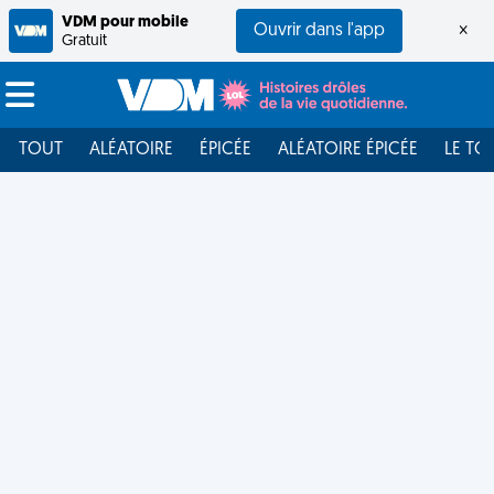
VDM pour mobile
Ouvrir dans l'app
×
Gratuit
TOUT
ALÉATOIRE
ÉPICÉE
ALÉATOIRE ÉPICÉE
LE TO