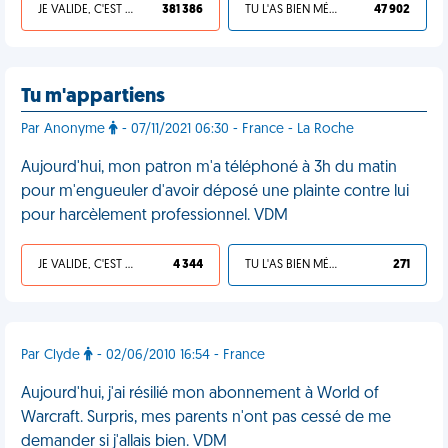
JE VALIDE, C'EST UNE VDM
381 386
TU L'AS BIEN MÉRITÉ
47 902
Tu m'appartiens
Par Anonyme
- 07/11/2021 06:30 - France - La Roche
Aujourd'hui, mon patron m'a téléphoné à 3h du matin
pour m'engueuler d'avoir déposé une plainte contre lui
pour harcèlement professionnel. VDM
JE VALIDE, C'EST UNE VDM
4 344
TU L'AS BIEN MÉRITÉ
271
Par Clyde
- 02/06/2010 16:54 - France
Aujourd'hui, j'ai résilié mon abonnement à World of
Warcraft. Surpris, mes parents n'ont pas cessé de me
demander si j'allais bien. VDM