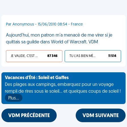
Par Anonymous - 15/06/2010 08:54 - France
Aujourd'hui, mon patron m'a menacé de me virer si je
quittais sa guilde dans World of Warcraft. VDM
JE VALIDE, C'EST UNE VDM
87 346
TU L'AS BIEN MÉRITÉ
11 514
Vacances d'Été : Soleil et Gaffes
Des plages aux campings, embarquez pour un voyage
rempli de rires sous le soleil... et quelques coups de soleil !
Plus…
VDM PRÉCÉDENTE
VDM SUIVANTE