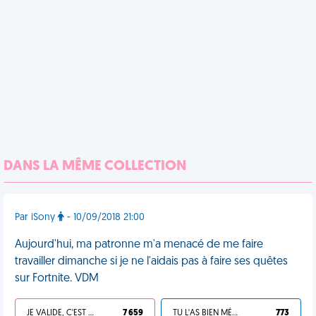
DANS LA MÊME COLLECTION
Par iSony
- 10/09/2018 21:00
Aujourd'hui, ma patronne m'a menacé de me faire
travailler dimanche si je ne l'aidais pas à faire ses quêtes
sur Fortnite. VDM
JE VALIDE, C'EST UNE VDM
7 659
TU L'AS BIEN MÉRITÉ
773