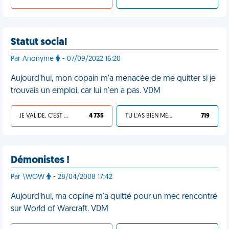
Statut social
Par Anonyme
- 07/09/2022 16:20
Aujourd'hui, mon copain m'a menacée de me quitter si je
trouvais un emploi, car lui n'en a pas. VDM
JE VALIDE, C'EST UNE VDM
4 735
TU L'AS BIEN MÉRITÉ
719
Démonistes !
Par \WOW
- 28/04/2008 17:42
Aujourd'hui, ma copine m'a quitté pour un mec rencontré
sur World of Warcraft. VDM