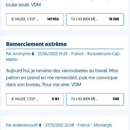
toute seule. VDM
JE VALIDE, C'EST UNE VDM
147 052
TU L'AS BIEN MÉRITÉ
19 368
Remerciement extrême
Par Anonyme
- 21/06/2023 10:20 - France - Roquebrune-Cap-
Martin
Aujourd'hui, je ramène des viennoiseries au travail. Mon
patron en prend en me remerciant, puis me convoque
dans son bureau. Pour me virer. VDM
JE VALIDE, C'EST UNE VDM
5 161
TU L'AS BIEN MÉRITÉ
508
Par anaisnanou45
- 27/12/2012 22:08 - France - Montargis