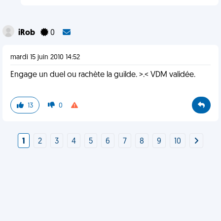
iRob
0
mardi 15 juin 2010 14:52
Engage un duel ou rachète la guilde. >.< VDM validée.
13
0
1
2
3
4
5
6
7
8
9
10