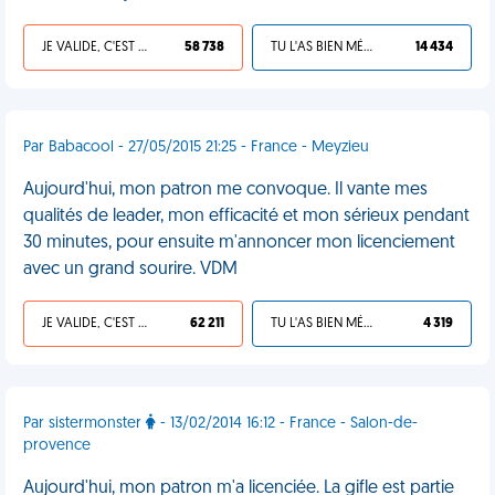
JE VALIDE, C'EST UNE VDM
58 738
TU L'AS BIEN MÉRITÉ
14 434
Par Babacool - 27/05/2015 21:25 - France - Meyzieu
Aujourd'hui, mon patron me convoque. Il vante mes
qualités de leader, mon efficacité et mon sérieux pendant
30 minutes, pour ensuite m'annoncer mon licenciement
avec un grand sourire. VDM
JE VALIDE, C'EST UNE VDM
62 211
TU L'AS BIEN MÉRITÉ
4 319
Par sistermonster
- 13/02/2014 16:12 - France - Salon-de-
provence
Aujourd'hui, mon patron m'a licenciée. La gifle est partie