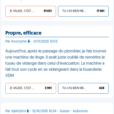
JE VALIDE, C'EST UNE VDM
91 031
TU L'AS BIEN MÉRITÉ
17 061
Propre, efficace
Par Anonyme
- 21/11/2020 12:03
Aujourd'hui, après le passage du plombier, je fais tourner
une machine de linge. Il avait juste oublié de remettre le
tuyau de vidange dans celui d'évacuation. La machine a
fait tout son cycle en se vidangeant dans la buanderie.
VDM
JE VALIDE, C'EST UNE VDM
3 991
TU L'AS BIEN MÉRITÉ
428
Par dash2en1
- 15/10/2015 10:54 - Suisse - Aubonne