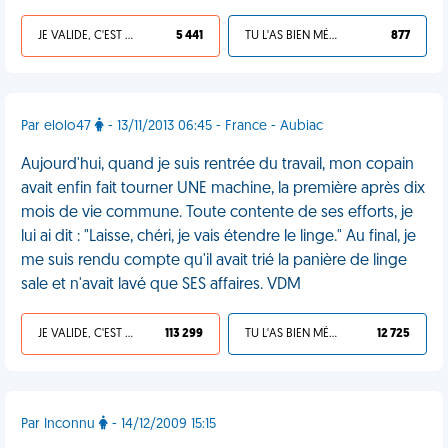
JE VALIDE, C'EST UNE VDM
5 441
TU L'AS BIEN MÉRITÉ
877
Par elolo47
- 13/11/2013 06:45 - France - Aubiac
Aujourd'hui, quand je suis rentrée du travail, mon copain
avait enfin fait tourner UNE machine, la première après dix
mois de vie commune. Toute contente de ses efforts, je
lui ai dit : "Laisse, chéri, je vais étendre le linge." Au final, je
me suis rendu compte qu'il avait trié la panière de linge
sale et n'avait lavé que SES affaires. VDM
JE VALIDE, C'EST UNE VDM
113 299
TU L'AS BIEN MÉRITÉ
12 725
Par Inconnu
- 14/12/2009 15:15