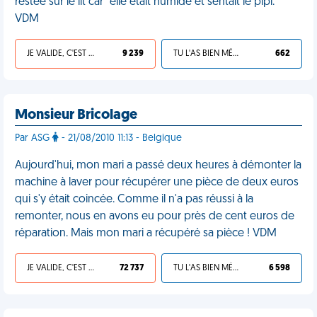
restée sur le lit car "elle était humide et sentait le pipi."
VDM
JE VALIDE, C'EST UNE VDM
9 239
TU L'AS BIEN MÉRITÉ
662
Monsieur Bricolage
Par ASG
- 21/08/2010 11:13 - Belgique
Aujourd'hui, mon mari a passé deux heures à démonter la
machine à laver pour récupérer une pièce de deux euros
qui s'y était coincée. Comme il n'a pas réussi à la
remonter, nous en avons eu pour près de cent euros de
réparation. Mais mon mari a récupéré sa pièce ! VDM
JE VALIDE, C'EST UNE VDM
72 737
TU L'AS BIEN MÉRITÉ
6 598