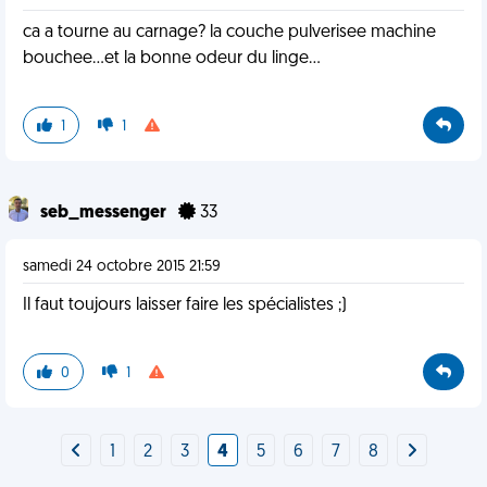
ca a tourne au carnage? la couche pulverisee machine
bouchee...et la bonne odeur du linge...
1
1
seb_messenger
33
samedi 24 octobre 2015 21:59
Il faut toujours laisser faire les spécialistes ;)
0
1
1
2
3
4
5
6
7
8