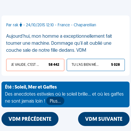
Par rak
- 24/10/2015 12:10 - France - Chapareillan
Aujourd'hui, mon homme a exceptionnellement fait
tourner une machine. Dommage qu'il ait oublié une
couche sale de notre fille dedans. VDM
JE VALIDE, C'EST UNE VDM
58 442
TU L'AS BIEN MÉRITÉ
5 028
Été : Soleil, Mer et Gaffes
Des anecdotes estivales où le soleil brille... et où les gaffes
ne sont jamais loin !
Plus…
VDM PRÉCÉDENTE
VDM SUIVANTE