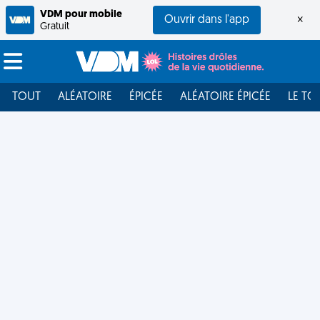
VDM pour mobile
Ouvrir dans l'app
×
Gratuit
TOUT
ALÉATOIRE
ÉPICÉE
ALÉATOIRE ÉPICÉE
LE TO