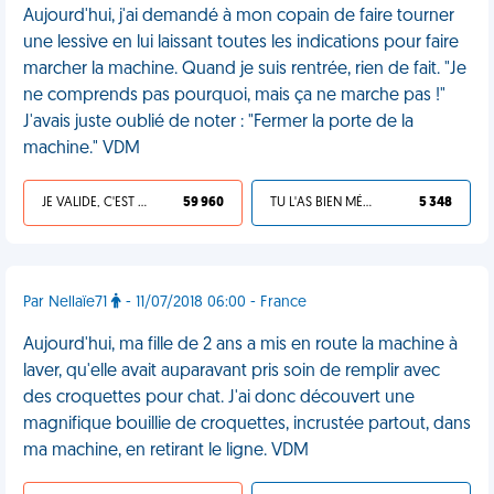
Aujourd'hui, j'ai demandé à mon copain de faire tourner
une lessive en lui laissant toutes les indications pour faire
marcher la machine. Quand je suis rentrée, rien de fait. "Je
ne comprends pas pourquoi, mais ça ne marche pas !"
J'avais juste oublié de noter : "Fermer la porte de la
machine." VDM
JE VALIDE, C'EST UNE VDM
59 960
TU L'AS BIEN MÉRITÉ
5 348
Par Nellaïe71
- 11/07/2018 06:00 - France
Aujourd'hui, ma fille de 2 ans a mis en route la machine à
laver, qu'elle avait auparavant pris soin de remplir avec
des croquettes pour chat. J'ai donc découvert une
magnifique bouillie de croquettes, incrustée partout, dans
ma machine, en retirant le ligne. VDM