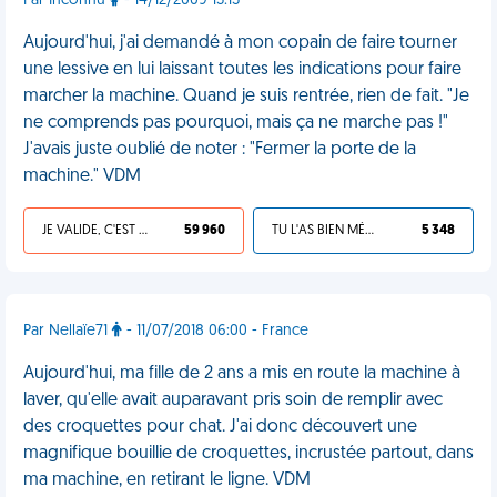
Par Inconnu
- 14/12/2009 15:15
Aujourd'hui, j'ai demandé à mon copain de faire tourner
une lessive en lui laissant toutes les indications pour faire
marcher la machine. Quand je suis rentrée, rien de fait. "Je
ne comprends pas pourquoi, mais ça ne marche pas !"
J'avais juste oublié de noter : "Fermer la porte de la
machine." VDM
JE VALIDE, C'EST UNE VDM
59 960
TU L'AS BIEN MÉRITÉ
5 348
Par Nellaïe71
- 11/07/2018 06:00 - France
Aujourd'hui, ma fille de 2 ans a mis en route la machine à
laver, qu'elle avait auparavant pris soin de remplir avec
des croquettes pour chat. J'ai donc découvert une
magnifique bouillie de croquettes, incrustée partout, dans
ma machine, en retirant le ligne. VDM