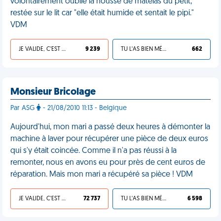
volontairement oublié la housse de matelas du petit,
restée sur le lit car "elle était humide et sentait le pipi."
VDM
JE VALIDE, C'EST UNE VDM
9 239
TU L'AS BIEN MÉRITÉ
662
Monsieur Bricolage
Par ASG
- 21/08/2010 11:13 - Belgique
Aujourd'hui, mon mari a passé deux heures à démonter la
machine à laver pour récupérer une pièce de deux euros
qui s'y était coincée. Comme il n'a pas réussi à la
remonter, nous en avons eu pour près de cent euros de
réparation. Mais mon mari a récupéré sa pièce ! VDM
JE VALIDE, C'EST UNE VDM
72 737
TU L'AS BIEN MÉRITÉ
6 598