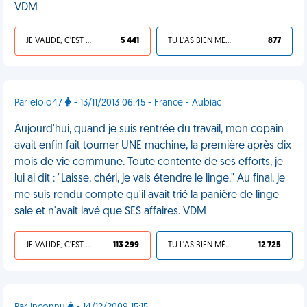
VDM
JE VALIDE, C'EST UNE VDM
5 441
TU L'AS BIEN MÉRITÉ
877
Par elolo47
- 13/11/2013 06:45 - France - Aubiac
Aujourd'hui, quand je suis rentrée du travail, mon copain
avait enfin fait tourner UNE machine, la première après dix
mois de vie commune. Toute contente de ses efforts, je
lui ai dit : "Laisse, chéri, je vais étendre le linge." Au final, je
me suis rendu compte qu'il avait trié la panière de linge
sale et n'avait lavé que SES affaires. VDM
JE VALIDE, C'EST UNE VDM
113 299
TU L'AS BIEN MÉRITÉ
12 725