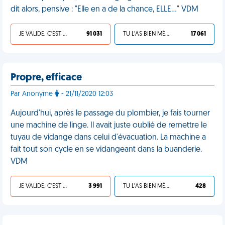
dit alors, pensive : "Elle en a de la chance, ELLE..." VDM
JE VALIDE, C'EST UNE VDM
91 031
TU L'AS BIEN MÉRITÉ
17 061
Propre, efficace
Par Anonyme
- 21/11/2020 12:03
Aujourd'hui, après le passage du plombier, je fais tourner
une machine de linge. Il avait juste oublié de remettre le
tuyau de vidange dans celui d'évacuation. La machine a
fait tout son cycle en se vidangeant dans la buanderie.
VDM
JE VALIDE, C'EST UNE VDM
3 991
TU L'AS BIEN MÉRITÉ
428