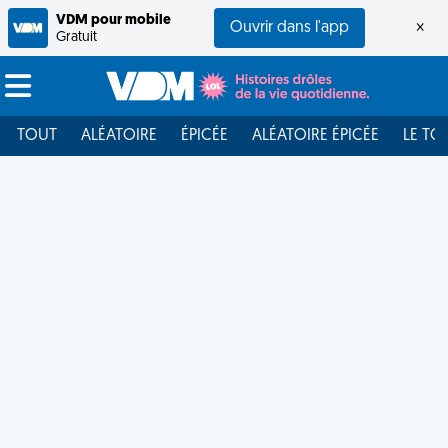
VDM pour mobile
Ouvrir dans l'app
×
Gratuit
TOUT
ALÉATOIRE
ÉPICÉE
ALÉATOIRE ÉPICÉE
LE TO