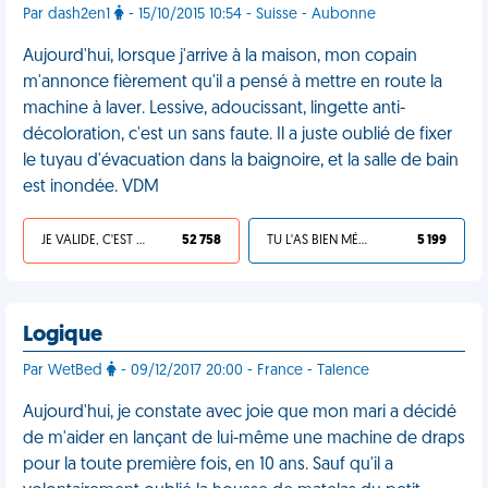
Par dash2en1
- 15/10/2015 10:54 - Suisse - Aubonne
Aujourd'hui, lorsque j'arrive à la maison, mon copain
m'annonce fièrement qu'il a pensé à mettre en route la
machine à laver. Lessive, adoucissant, lingette anti-
décoloration, c'est un sans faute. Il a juste oublié de fixer
le tuyau d'évacuation dans la baignoire, et la salle de bain
est inondée. VDM
JE VALIDE, C'EST UNE VDM
52 758
TU L'AS BIEN MÉRITÉ
5 199
Logique
Par WetBed
- 09/12/2017 20:00 - France - Talence
Aujourd'hui, je constate avec joie que mon mari a décidé
de m'aider en lançant de lui-même une machine de draps
pour la toute première fois, en 10 ans. Sauf qu'il a