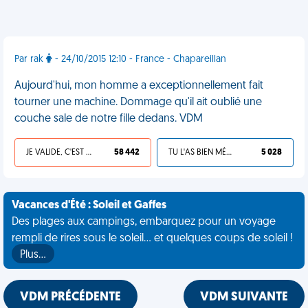
Par rak
- 24/10/2015 12:10 - France - Chapareillan
Aujourd'hui, mon homme a exceptionnellement fait
tourner une machine. Dommage qu'il ait oublié une
couche sale de notre fille dedans. VDM
JE VALIDE, C'EST UNE VDM
58 442
TU L'AS BIEN MÉRITÉ
5 028
Vacances d'Été : Soleil et Gaffes
Des plages aux campings, embarquez pour un voyage
rempli de rires sous le soleil... et quelques coups de soleil !
Plus…
VDM PRÉCÉDENTE
VDM SUIVANTE