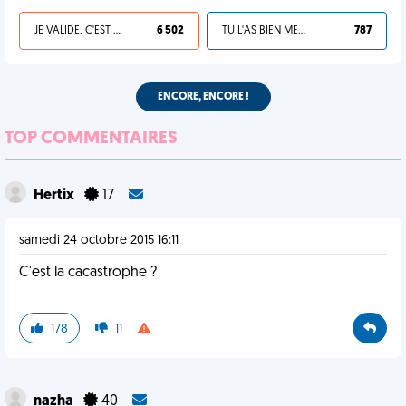
JE VALIDE, C'EST UNE VDM
6 502
TU L'AS BIEN MÉRITÉ
787
ENCORE, ENCORE !
TOP COMMENTAIRES
Hertix
17
samedi 24 octobre 2015 16:11
C'est la cacastrophe ?
178
11
nazha
40