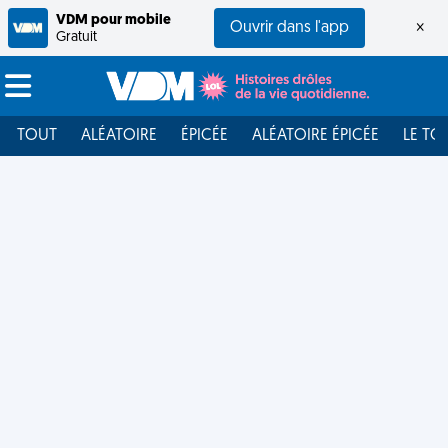
VDM pour mobile
Ouvrir dans l'app
×
Gratuit
TOUT
ALÉATOIRE
ÉPICÉE
ALÉATOIRE ÉPICÉE
LE TO