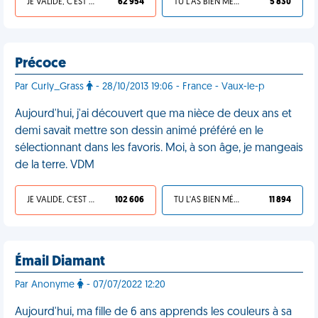
JE VALIDE, C'EST UNE VDM
62 954
TU L'AS BIEN MÉRITÉ
5 830
Précoce
Par Curly_Grass
- 28/10/2013 19:06 - France - Vaux-le-p
Aujourd'hui, j'ai découvert que ma nièce de deux ans et
demi savait mettre son dessin animé préféré en le
sélectionnant dans les favoris. Moi, à son âge, je mangeais
de la terre. VDM
JE VALIDE, C'EST UNE VDM
102 606
TU L'AS BIEN MÉRITÉ
11 894
Émail Diamant
Par Anonyme
- 07/07/2022 12:20
Aujourd'hui, ma fille de 6 ans apprends les couleurs à sa