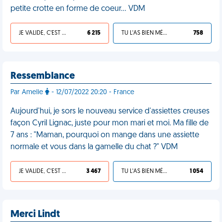
petite crotte en forme de coeur... VDM
JE VALIDE, C'EST UNE VDM
6 215
TU L'AS BIEN MÉRITÉ
758
Ressemblance
Par Amelie
- 12/07/2022 20:20 - France
Aujourd'hui, je sors le nouveau service d'assiettes creuses
façon Cyril Lignac, juste pour mon mari et moi. Ma fille de
7 ans : "Maman, pourquoi on mange dans une assiette
normale et vous dans la gamelle du chat ?" VDM
JE VALIDE, C'EST UNE VDM
3 467
TU L'AS BIEN MÉRITÉ
1 054
Merci Lindt