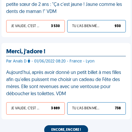
petite sœur de 2 ans : "Ça c'est jaune ! Jaune comme les
dents de maman !" VDM
JE VALIDE, C'EST UNE VDM
3 530
TU L'AS BIEN MÉRITÉ
930
Merci, j'adore !
Par Anaïs D
- 01/06/2022 08:20 - France - Lyon
Aujourd'hui, après avoir donné un petit billet à mes filles
afin qu'elles puissent me choisir un cadeau de Fête des
mères. Elle sont revenues avec une ventouse pour
déboucher les toilettes. VDM
JE VALIDE, C'EST UNE VDM
3 889
TU L'AS BIEN MÉRITÉ
738
ENCORE, ENCORE !