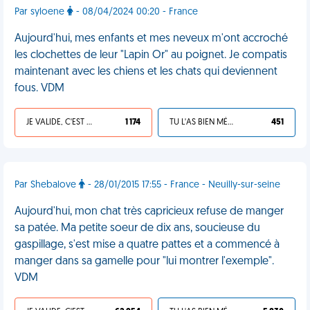
Par syloene
- 08/04/2024 00:20 - France
Aujourd'hui, mes enfants et mes neveux m'ont accroché
les clochettes de leur "Lapin Or" au poignet. Je compatis
maintenant avec les chiens et les chats qui deviennent
fous. VDM
JE VALIDE, C'EST UNE VDM
1 174
TU L'AS BIEN MÉRITÉ
451
Par Shebalove
- 28/01/2015 17:55 - France - Neuilly-sur-seine
Aujourd'hui, mon chat très capricieux refuse de manger
sa patée. Ma petite soeur de dix ans, soucieuse du
gaspillage, s'est mise a quatre pattes et a commencé à
manger dans sa gamelle pour "lui montrer l'exemple".
VDM