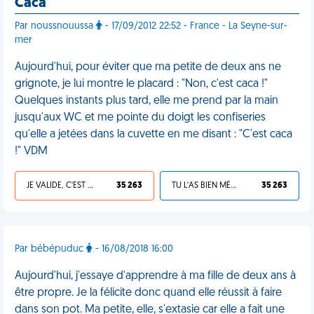
Caca
Par noussnouussa
- 17/09/2012 22:52 - France - La Seyne-sur-
mer
Aujourd'hui, pour éviter que ma petite de deux ans ne
grignote, je lui montre le placard : "Non, c'est caca !"
Quelques instants plus tard, elle me prend par la main
jusqu'aux WC et me pointe du doigt les confiseries
qu'elle a jetées dans la cuvette en me disant : "C'est caca
!" VDM
JE VALIDE, C'EST UNE VDM
35 263
TU L'AS BIEN MÉRITÉ
35 263
Par bébépuduc
- 16/08/2018 16:00
Aujourd'hui, j'essaye d'apprendre à ma fille de deux ans à
être propre. Je la félicite donc quand elle réussit à faire
dans son pot. Ma petite, elle, s'extasie car elle a fait une