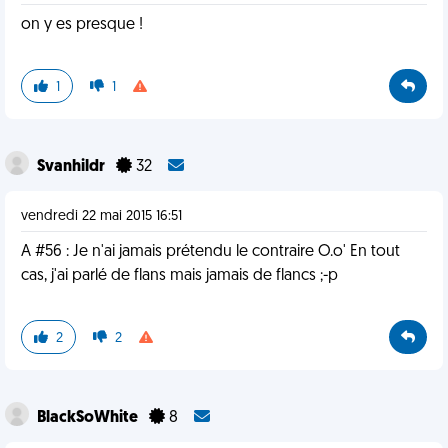
on y es presque !
1
1
Svanhildr
32
vendredi 22 mai 2015 16:51
A #56 : Je n'ai jamais prétendu le contraire O.o' En tout
cas, j'ai parlé de flans mais jamais de flancs ;-p
2
2
BlackSoWhite
8