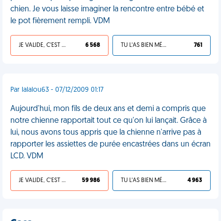
chien. Je vous laisse imaginer la rencontre entre bébé et
le pot fièrement rempli. VDM
JE VALIDE, C'EST UNE VDM
6 568
TU L'AS BIEN MÉRITÉ
761
Par lalalou63 - 07/12/2009 01:17
Aujourd'hui, mon fils de deux ans et demi a compris que
notre chienne rapportait tout ce qu'on lui lançait. Grâce à
lui, nous avons tous appris que la chienne n'arrive pas à
rapporter les assiettes de purée encastrées dans un écran
LCD. VDM
JE VALIDE, C'EST UNE VDM
59 986
TU L'AS BIEN MÉRITÉ
4 963