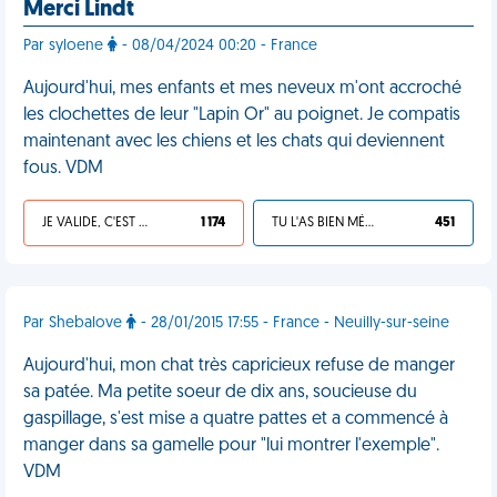
Merci Lindt
Par syloene
- 08/04/2024 00:20 - France
Aujourd'hui, mes enfants et mes neveux m'ont accroché
les clochettes de leur "Lapin Or" au poignet. Je compatis
maintenant avec les chiens et les chats qui deviennent
fous. VDM
JE VALIDE, C'EST UNE VDM
1 174
TU L'AS BIEN MÉRITÉ
451
Par Shebalove
- 28/01/2015 17:55 - France - Neuilly-sur-seine
Aujourd'hui, mon chat très capricieux refuse de manger
sa patée. Ma petite soeur de dix ans, soucieuse du
gaspillage, s'est mise a quatre pattes et a commencé à
manger dans sa gamelle pour "lui montrer l'exemple".
VDM