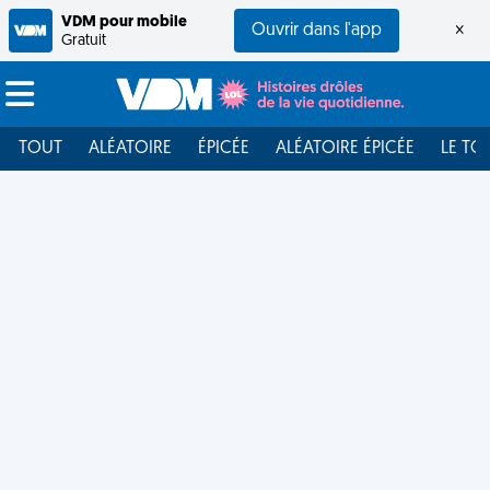
VDM pour mobile
Ouvrir dans l'app
×
Gratuit
TOUT
ALÉATOIRE
ÉPICÉE
ALÉATOIRE ÉPICÉE
LE TO