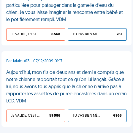
particulière pour patauger dans la gamelle d’eau du
chien. Je vous laisse imaginer la rencontre entre bébé et
le pot fièrement rempli. VDM
JE VALIDE, C'EST UNE VDM
6 568
TU L'AS BIEN MÉRITÉ
761
Par lalalou63 - 07/12/2009 01:17
Aujourd'hui, mon fils de deux ans et demi a compris que
notre chienne rapportait tout ce qu'on lui lançait. Grâce à
lui, nous avons tous appris que la chienne n'arrive pas à
rapporter les assiettes de purée encastrées dans un écran
LCD. VDM
JE VALIDE, C'EST UNE VDM
59 986
TU L'AS BIEN MÉRITÉ
4 963