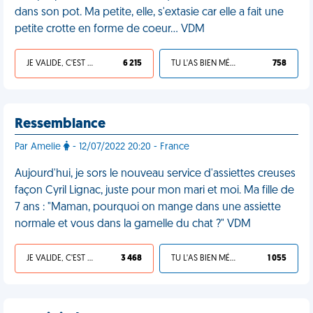
dans son pot. Ma petite, elle, s'extasie car elle a fait une
petite crotte en forme de coeur... VDM
JE VALIDE, C'EST UNE VDM
6 215
TU L'AS BIEN MÉRITÉ
758
Ressemblance
Par Amelie
- 12/07/2022 20:20 - France
Aujourd'hui, je sors le nouveau service d'assiettes creuses
façon Cyril Lignac, juste pour mon mari et moi. Ma fille de
7 ans : "Maman, pourquoi on mange dans une assiette
normale et vous dans la gamelle du chat ?" VDM
JE VALIDE, C'EST UNE VDM
3 468
TU L'AS BIEN MÉRITÉ
1 055