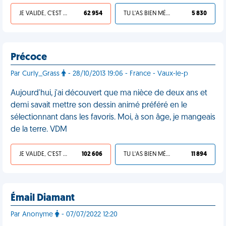
JE VALIDE, C'EST UNE VDM
62 954
TU L'AS BIEN MÉRITÉ
5 830
Précoce
Par Curly_Grass
- 28/10/2013 19:06 - France - Vaux-le-p
Aujourd'hui, j'ai découvert que ma nièce de deux ans et
demi savait mettre son dessin animé préféré en le
sélectionnant dans les favoris. Moi, à son âge, je mangeais
de la terre. VDM
JE VALIDE, C'EST UNE VDM
102 606
TU L'AS BIEN MÉRITÉ
11 894
Émail Diamant
Par Anonyme
- 07/07/2022 12:20