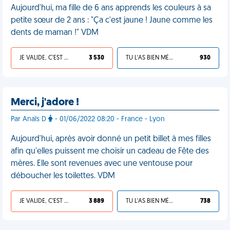
Aujourd'hui, ma fille de 6 ans apprends les couleurs à sa
petite sœur de 2 ans : "Ça c'est jaune ! Jaune comme les
dents de maman !" VDM
JE VALIDE, C'EST UNE VDM
3 530
TU L'AS BIEN MÉRITÉ
930
Merci, j'adore !
Par Anaïs D
- 01/06/2022 08:20 - France - Lyon
Aujourd'hui, après avoir donné un petit billet à mes filles
afin qu'elles puissent me choisir un cadeau de Fête des
mères. Elle sont revenues avec une ventouse pour
déboucher les toilettes. VDM
JE VALIDE, C'EST UNE VDM
3 889
TU L'AS BIEN MÉRITÉ
738