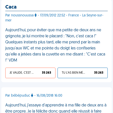
Caca
Par noussnouussa
- 17/09/2012 22:52 - France - La Seyne-sur-
mer
Aujourd'hui, pour éviter que ma petite de deux ans ne
grignote, je lui montre le placard : "Non, c'est caca !"
Quelques instants plus tard, elle me prend par la main
jusqu'aux WC et me pointe du doigt les confiseries
qu'elle a jetées dans la cuvette en me disant : "C'est caca
!" VDM
JE VALIDE, C'EST UNE VDM
35 263
TU L'AS BIEN MÉRITÉ
35 263
Par bébépuduc
- 16/08/2018 16:00
Aujourd'hui, j'essaye d'apprendre à ma fille de deux ans à
être propre. Je la félicite donc quand elle réussit à faire