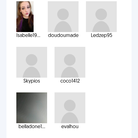
Isabelle19...
doudoumade
Ledzep95
Skypios
coco1412
belladone1...
evalhou