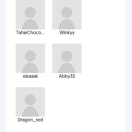
TahieChoco...
Winkyy
elsaaak
Abby33
Dragon_red