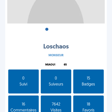
•
•
•
Loschaos
MONSIEUR
MIAOU!
65
0
0
15
Suivi
Suiveurs
Badges
16
7642
18
Commentaires
Visites
Favoris