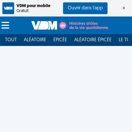
VDM pour mobile
Ouvrir dans l'app
×
Gratuit
TOUT
ALÉATOIRE
ÉPICÉE
ALÉATOIRE ÉPICÉE
LE TO