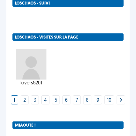
LOSCHAOS - SUIVI
LOSCHAOS - VISITES SUR LA PAGE
lovers5201
1
2
3
4
5
6
7
8
9
10
MIAOUTÉ !