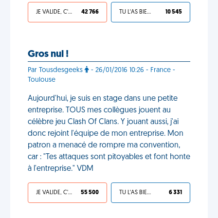
JE VALIDE, C'EST UNE VDM
42 766
TU L'AS BIEN MÉRITÉ
10 545
Gros nul !
Par Tousdesgeeks
- 26/01/2016 10:26 - France -
Toulouse
Aujourd'hui, je suis en stage dans une petite
entreprise. TOUS mes collègues jouent au
célèbre jeu Clash Of Clans. Y jouant aussi, j'ai
donc rejoint l'équipe de mon entreprise. Mon
patron a menacé de rompre ma convention,
car : "Tes attaques sont pitoyables et font honte
à l'entreprise." VDM
JE VALIDE, C'EST UNE VDM
55 500
TU L'AS BIEN MÉRITÉ
6 331