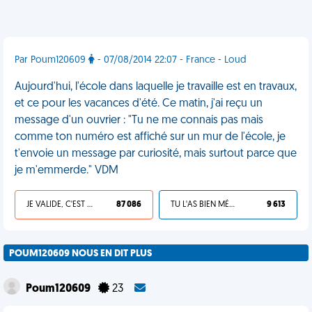
Par Poum120609
- 07/08/2014 22:07 - France - Loud
Aujourd'hui, l'école dans laquelle je travaille est en travaux,
et ce pour les vacances d'été. Ce matin, j'ai reçu un
message d'un ouvrier : "Tu ne me connais pas mais
comme ton numéro est affiché sur un mur de l'école, je
t'envoie un message par curiosité, mais surtout parce que
je m'emmerde." VDM
JE VALIDE, C'EST UNE VDM
87 086
TU L'AS BIEN MÉRITÉ
9 613
POUM120609 NOUS EN DIT PLUS
Poum120609
23