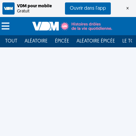
VDM pour mobile
Ouvrir dans l'app
×
Gratuit
TOUT
ALÉATOIRE
ÉPICÉE
ALÉATOIRE ÉPICÉE
LE TO