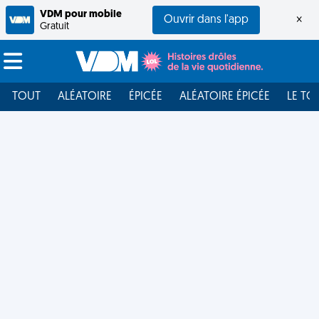
VDM pour mobile
Ouvrir dans l'app
×
Gratuit
TOUT
ALÉATOIRE
ÉPICÉE
ALÉATOIRE ÉPICÉE
LE TO