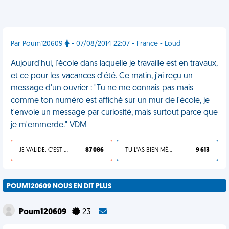
Par Poum120609
- 07/08/2014 22:07 - France - Loud
Aujourd'hui, l'école dans laquelle je travaille est en travaux,
et ce pour les vacances d'été. Ce matin, j'ai reçu un
message d'un ouvrier : "Tu ne me connais pas mais
comme ton numéro est affiché sur un mur de l'école, je
t'envoie un message par curiosité, mais surtout parce que
je m'emmerde." VDM
JE VALIDE, C'EST UNE VDM
87 086
TU L'AS BIEN MÉRITÉ
9 613
POUM120609 NOUS EN DIT PLUS
Poum120609
23