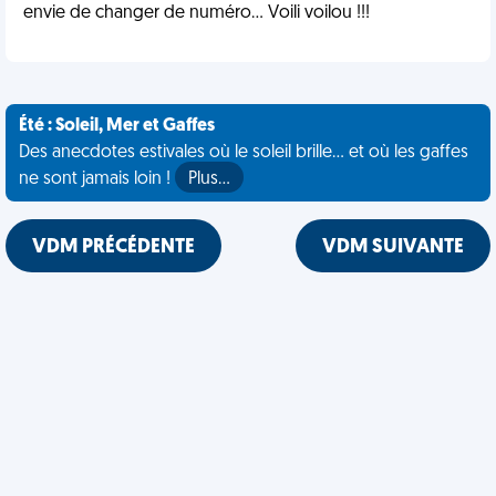
envie de changer de numéro... Voili voilou !!!
Été : Soleil, Mer et Gaffes
Des anecdotes estivales où le soleil brille... et où les gaffes
ne sont jamais loin !
Plus…
VDM PRÉCÉDENTE
VDM SUIVANTE