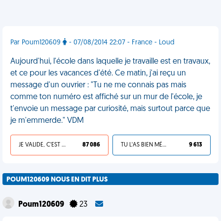
Par Poum120609
- 07/08/2014 22:07 - France - Loud
Aujourd'hui, l'école dans laquelle je travaille est en travaux,
et ce pour les vacances d'été. Ce matin, j'ai reçu un
message d'un ouvrier : "Tu ne me connais pas mais
comme ton numéro est affiché sur un mur de l'école, je
t'envoie un message par curiosité, mais surtout parce que
je m'emmerde." VDM
JE VALIDE, C'EST UNE VDM
87 086
TU L'AS BIEN MÉRITÉ
9 613
POUM120609 NOUS EN DIT PLUS
Poum120609
23