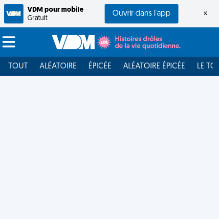
VDM pour mobile
Ouvrir dans l'app
×
Gratuit
TOUT
ALÉATOIRE
ÉPICÉE
ALÉATOIRE ÉPICÉE
LE TO