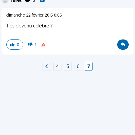
furet
15
dimanche 22 février 2015 0:05
T'es devenu célèbre ?
0
1
4
5
6
7