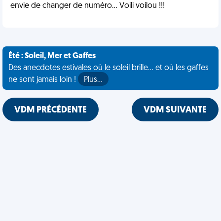
envie de changer de numéro... Voili voilou !!!
Été : Soleil, Mer et Gaffes
Des anecdotes estivales où le soleil brille... et où les gaffes
ne sont jamais loin !
Plus…
VDM PRÉCÉDENTE
VDM SUIVANTE