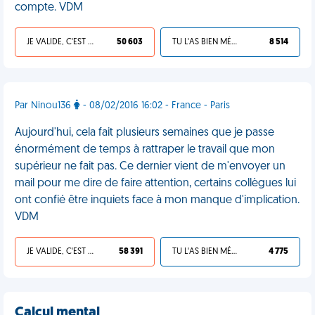
compte. VDM
JE VALIDE, C'EST UNE VDM
50 603
TU L'AS BIEN MÉRITÉ
8 514
Par Ninou136
- 08/02/2016 16:02 - France - Paris
Aujourd'hui, cela fait plusieurs semaines que je passe
énormément de temps à rattraper le travail que mon
supérieur ne fait pas. Ce dernier vient de m'envoyer un
mail pour me dire de faire attention, certains collègues lui
ont confié être inquiets face à mon manque d'implication.
VDM
JE VALIDE, C'EST UNE VDM
58 391
TU L'AS BIEN MÉRITÉ
4 775
Calcul mental