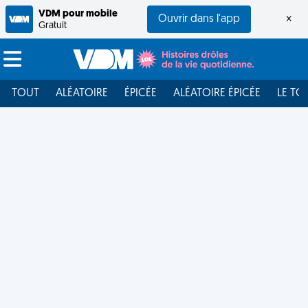
VDM pour mobile
Ouvrir dans l'app
×
Gratuit
TOUT
ALÉATOIRE
ÉPICÉE
ALÉATOIRE ÉPICÉE
LE TO