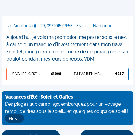
Par Ampibolia
- 29/09/2015 09:56 - France - Narbonne
Aujourd'hui, je vois ma promotion me passer sous le nez,
à cause d'un manque d'investissement dans mon travail.
En effet, mon patron me reproche de ne jamais passer au
boulot pendant mes jours de repos. VDM
JE VALIDE, C'EST UNE VDM
61 998
TU L'AS BIEN MÉRITÉ
4 237
Vacances d'Été : Soleil et Gaffes
Des plages aux campings, embarquez pour un voyage
rempli de rires sous le soleil... et quelques coups de soleil !
Plus…