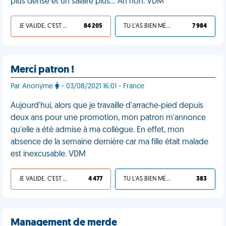
plus dense et un salaire plus... Ah non. VDM
JE VALIDE, C'EST UNE VDM
84 205
TU L'AS BIEN MÉRITÉ
7 984
Merci patron !
Par Anonyme
- 03/08/2021 16:01 - France
Aujourd'hui, alors que je travaille d'arrache-pied depuis
deux ans pour une promotion, mon patron m'annonce
qu'elle a été admise à ma collègue. En effet, mon
absence de la semaine dernière car ma fille était malade
est inexcusable. VDM
JE VALIDE, C'EST UNE VDM
4 477
TU L'AS BIEN MÉRITÉ
383
Management de merde