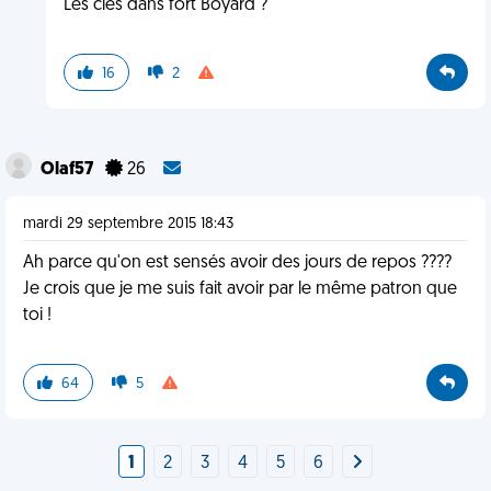
Les clés dans fort Boyard ?
16
2
Olaf57
26
mardi 29 septembre 2015 18:43
Ah parce qu'on est sensés avoir des jours de repos ????
Je crois que je me suis fait avoir par le même patron que
toi !
64
5
1
2
3
4
5
6