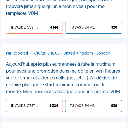
suis tellement efficace au poste que j'occupe qu'il ne
trouvera jamais quelqu'un à mon niveau pour me
remplacer. VDM
JE VALIDE, C'EST UNE VDM
4 144
TU L'AS BIEN MÉRITÉ
320
Par Robert
- 17/10/2018 16:00 - United Kingdom - London
Aujourd'hui, après plusieurs années à faire le maximum
pour avoir une promotion dans ma boite en vain (heures
supp, former et aider les collègues, etc...), j'ai décidé de
ne faire plus que le strict minimum comme tout le
monde. Mon boss m'a convoqué pour une promo. VDM
JE VALIDE, C'EST UNE VDM
8 324
TU L'AS BIEN MÉRITÉ
938