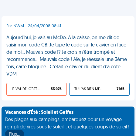
Par NWM - 24/04/2008 08:41
Aujourd'hui, je vais au McDo. A la caisse, on me dit de
saisir mon code CB. Je tape le code sur le clavier en face
de moi... Mauvais code !? Je crois m'être trompé et
recommence... Mauvais code ! Aïe, je réessaie une 3ème
fois, carte bloquée ! C'était le clavier du client d'à côté.
VDM
JE VALIDE, C'EST UNE VDM
53 076
TU L'AS BIEN MÉRITÉ
7 165
Vacances d'Été : Soleil et Gaffes
Des plages aux campings, embarquez pour un voyage
rempli de rires sous le soleil... et quelques coups de soleil !
Plus…