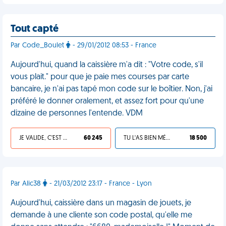
Tout capté
Par Code_Boulet
- 29/01/2012 08:53 - France
Aujourd'hui, quand la caissière m'a dit : "Votre code, s'il
vous plait." pour que je paie mes courses par carte
bancaire, je n'ai pas tapé mon code sur le boîtier. Non, j'ai
préféré le donner oralement, et assez fort pour qu'une
dizaine de personnes l'entende. VDM
JE VALIDE, C'EST UNE VDM
60 245
TU L'AS BIEN MÉRITÉ
18 500
Par Alic38
- 21/03/2012 23:17 - France - Lyon
Aujourd'hui, caissière dans un magasin de jouets, je
demande à une cliente son code postal, qu'elle me