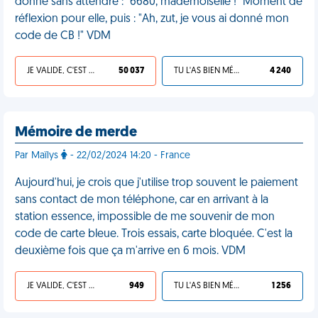
donne sans attendre : "6680, mademoiselle !" Moment de
réflexion pour elle, puis : "Ah, zut, je vous ai donné mon
code de CB !" VDM
JE VALIDE, C'EST UNE VDM
50 037
TU L'AS BIEN MÉRITÉ
4 240
Mémoire de merde
Par Maïlys
- 22/02/2024 14:20 - France
Aujourd'hui, je crois que j'utilise trop souvent le paiement
sans contact de mon téléphone, car en arrivant à la
station essence, impossible de me souvenir de mon
code de carte bleue. Trois essais, carte bloquée. C'est la
deuxième fois que ça m'arrive en 6 mois. VDM
JE VALIDE, C'EST UNE VDM
949
TU L'AS BIEN MÉRITÉ
1 256