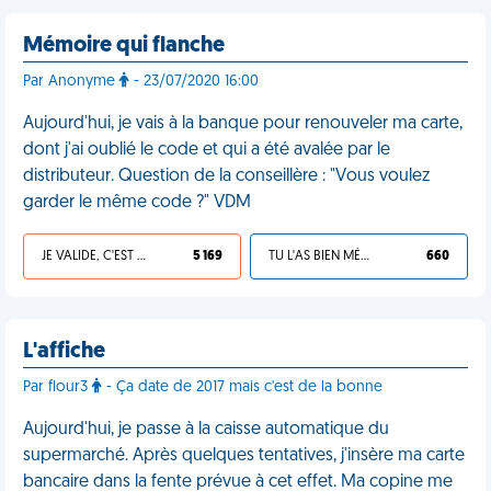
Mémoire qui flanche
Par Anonyme
- 23/07/2020 16:00
Aujourd'hui, je vais à la banque pour renouveler ma carte,
dont j'ai oublié le code et qui a été avalée par le
distributeur. Question de la conseillère : "Vous voulez
garder le même code ?" VDM
JE VALIDE, C'EST UNE VDM
5 169
TU L'AS BIEN MÉRITÉ
660
L'affiche
Par flour3
- Ça date de 2017 mais c'est de la bonne
Aujourd'hui, je passe à la caisse automatique du
supermarché. Après quelques tentatives, j'insère ma carte
bancaire dans la fente prévue à cet effet. Ma copine me