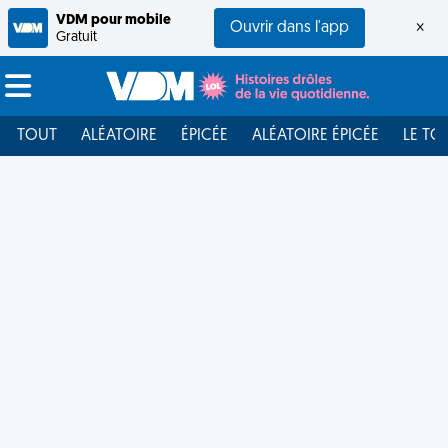
VDM pour mobile
Ouvrir dans l'app
×
Gratuit
TOUT
ALÉATOIRE
ÉPICÉE
ALÉATOIRE ÉPICÉE
LE TO