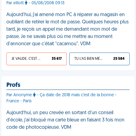
Par elliott
- 05/08/2008 09:13
Aujourd'hui, j'ai amené mon PC à réparer au magasin en
oubliant de retirer le mot de passe. Quelques heures plus
tard, je reçois un appel me demandant mon mot de
passe. Je ne savais plus où me mettre au moment
d'annoncer que c'était "cacamou". VDM
JE VALIDE, C'EST UNE VDM
35 617
TU L'AS BIEN MÉRITÉ
25 584
Profs
Par Anonyme
- Ça date de 2018 mais c'est de la bonne -
France - Paris
Aujourd’hui, un peu crevée en sortant d'un conseil
d'école, j'ai bloqué ma carte bleue en faisant 3 fois mon
code de photocopieuse. VDM