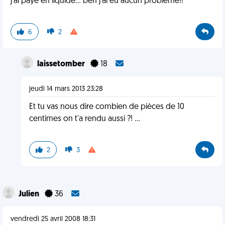
j'ai paye en liquide... ben j'ai eu aucun probleme!!
6
2
laissetomber
18
jeudi 14 mars 2013 23:28
Et tu vas nous dire combien de pièces de 10
centimes on t'a rendu aussi ?! ...
2
3
Julien
36
vendredi 25 avril 2008 18:31