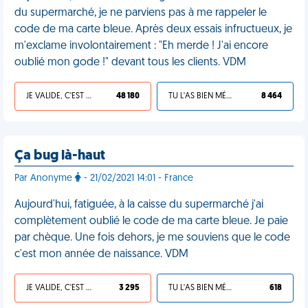
du supermarché, je ne parviens pas à me rappeler le
code de ma carte bleue. Après deux essais infructueux, je
m'exclame involontairement : "Eh merde ! J'ai encore
oublié mon gode !" devant tous les clients. VDM
JE VALIDE, C'EST UNE VDM
48 180
TU L'AS BIEN MÉRITÉ
8 464
Ça bug là-haut
Par Anonyme
- 21/02/2021 14:01 - France
Aujourd'hui, fatiguée, à la caisse du supermarché j'ai
complètement oublié le code de ma carte bleue. Je paie
par chèque. Une fois dehors, je me souviens que le code
c'est mon année de naissance. VDM
JE VALIDE, C'EST UNE VDM
3 295
TU L'AS BIEN MÉRITÉ
618