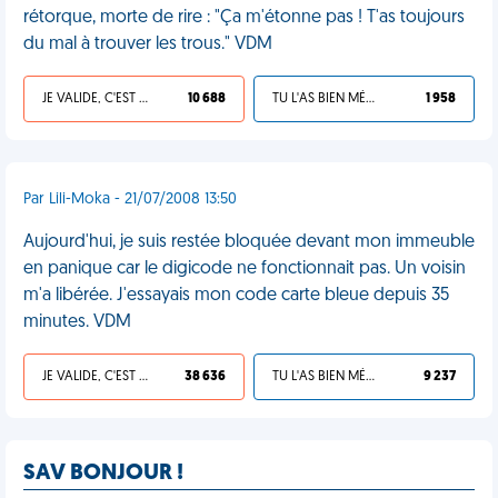
rétorque, morte de rire : "Ça m'étonne pas ! T'as toujours
du mal à trouver les trous." VDM
JE VALIDE, C'EST UNE VDM
10 688
TU L'AS BIEN MÉRITÉ
1 958
Par Lili-Moka - 21/07/2008 13:50
Aujourd'hui, je suis restée bloquée devant mon immeuble
en panique car le digicode ne fonctionnait pas. Un voisin
m'a libérée. J'essayais mon code carte bleue depuis 35
minutes. VDM
JE VALIDE, C'EST UNE VDM
38 636
TU L'AS BIEN MÉRITÉ
9 237
SAV BONJOUR !